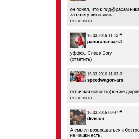
он понял, что к пид@расам никак
за огнетушителями.
(
ответить
)
#
16.03.2016 11:13
panorama-cars1
уффф.. Слава Богу
(
ответить
)
#
16.03.2016 11:03
speedwagon-ars
отличная новость)))он же дыря
(
ответить
)
#
16.03.2016 09:47
division
А смысл возвращаться к безтр
на чашки есть.