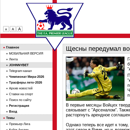
Щесны передумал во
Главное
МОБИЛЬНАЯ ВЕРСИЯ
Г
Лента
б
JOHNNYBET
"
Telegram-канал
П
Чемпионат Мира-2026
"
Трасферы лето-2026
п
Архив новостей
Ч
Ставки на спорт
п
Поиск по сайту
В первые месяцы Войцех тверд
Регистрация
связывает с "Арсеналом". Такж
Вход
расторгнуть арендное соглашен
Темы
Премьер-Лига
Однако теперь все идет к тому,
этот сезон в Риме, но и, возмо
Кубок Англии