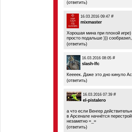
(
ответить
)
#
16.03.2016 09:47
mixmaster
Хорошая мина при плохой игре) 
просто подальше ))) сообразил,
(
ответить
)
#
16.03.2016 08:05
slash-lfc
Кеееек. Даже это дно кинуло А
(
ответить
)
#
16.03.2016 07:39
el-pistalero
а что если Венгер действительн
в Арсенале начнётся перестрой
незаметно =_=
(
ответить
)