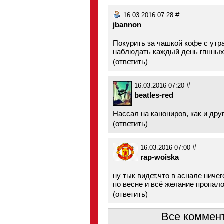
#
16.03.2016 07:28
jbannon
Покурить за чашкой кофе с утра
наблюдать каждый день ггшных 
(
ответить
)
#
16.03.2016 07:20
beatles-red
Нассал на канониров, как и дру
(
ответить
)
#
16.03.2016 07:00
rap-woiska
ну тык видет,что в аснале ниче
по весне и всё желание пропал
(
ответить
)
Все коммент