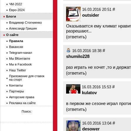
ЧМ-2022
#
16.03.2016 20:51
Евро-2024
outsider
Блоги
Владимир Стогниенко
Оказывается ему климат нравит
Александр Гришин
разрешают...
О сайте
(
ответить
)
Правила
Вакансии
#
16.03.2016 18:38
Telegram-канал
shumilo228
Мы ВКонтакте
Мы в Facebook
раз играть не хочет ,то и держа
Наш Twitter
(
ответить
)
Приложение для ставок
на спорт
Контакты
#
16.03.2016 15:53
Партнеры
kulatov
Авторские права
в первом же сезоне играл проти
Реклама на сайте
(
ответить
)
Поиск:
#
16.03.2016 13:04
desower