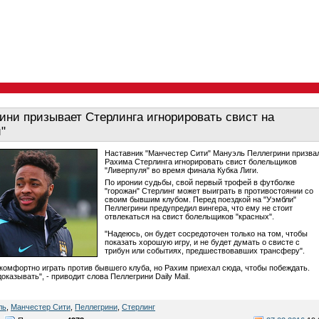
ини призывает Стерлинга игнорировать свист на
"
Наставник "Манчестер Сити" Мануэль Пеллегрини призва
Рахима Стерлинга игнорировать свист болельщиков
"Ливерпуля" во время финала Кубка Лиги.
По иронии судьбы, свой первый трофей в футболке
"горожан" Стерлинг может выиграть в противостоянии со
своим бывшим клубом. Перед поездкой на "Уэмбли"
Пеллегрини предупредил вингера, что ему не стоит
отвлекаться на свист болельщиков "красных".
"Надеюсь, он будет сосредоточен только на том, чтобы
показать хорошую игру, и не будет думать о свисте с
трибун или событиях, предшествовавших трансферу".
комфортно играть против бывшего клуба, но Рахим приехал сюда, чтобы побеждать.
оказывать", - приводит слова Пеллегрини Daily Mail.
ль
,
Манчестер Сити
,
Пеллегрини
,
Стерлинг