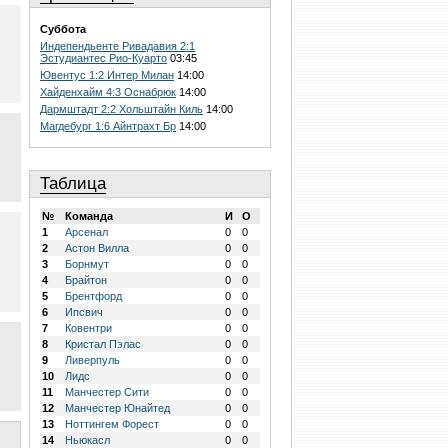
Суббота
Индепендьенте Ривадавия 2:1
Эстудиантес Рио-Куарто
03:45
Ювентус 1:2 Интер Милан
14:00
Хайденхайм 4:3 Оснабрюк
14:00
Дармштадт 2:2 Хольштайн Киль
14:00
Магдебург 1:6 Айнтрахт Бр
14:00
Таблица
№
Команда
И
О
1
Арсенал
0
0
2
Астон Вилла
0
0
3
Борнмут
0
0
4
Брайтон
0
0
5
Брентфорд
0
0
6
Ипсвич
0
0
7
Ковентри
0
0
8
Кристал Пэлас
0
0
9
Ливерпуль
0
0
10
Лидс
0
0
11
Манчестер Сити
0
0
12
Манчестер Юнайтед
0
0
13
Ноттингем Форест
0
0
14
Ньюкасл
0
0