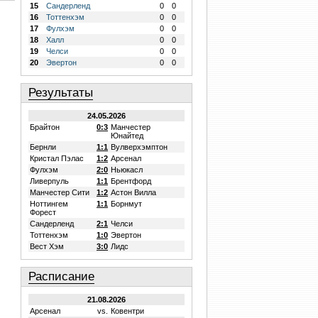
15
Сандерленд
0
0
16
Тоттенхэм
0
0
17
Фулхэм
0
0
18
Халл
0
0
19
Челси
0
0
20
Эвертон
0
0
Результаты
24.05.2026
Брайтон
0:3
Манчестер
Юнайтед
Бернли
1:1
Вулверхэмптон
Кристал Пэлас
1:2
Арсенал
Фулхэм
2:0
Ньюкасл
Ливерпуль
1:1
Брентфорд
Манчестер Сити
1:2
Астон Вилла
Ноттингем
1:1
Борнмут
Форест
Сандерленд
2:1
Челси
Тоттенхэм
1:0
Эвертон
Вест Хэм
3:0
Лидс
Расписание
21.08.2026
Арсенал
vs.
Ковентри