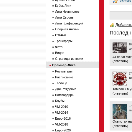
foxmcfc
Кубок Лиги
Лига Чемпионов
Лига Европы
Лига Конференций
Добавить
Сборная Англии
Последн
Статьи
Трансферы
28
Фото
a
Видео
да нх он ком
Страницы истории
(
ответить
)
Премьер-Лига
Результаты
27
Расписание
b
Таблица
Дни Рождения
Тампоны в у
(
ответить
)
Бомбардиры
Клубы
27
ЧМ-2010
m
ЧМ-2014
Евро-2016
Освистан на
ЧМ-2018
(
ответить
)
Евро-2020