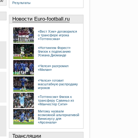
00
Результаты
Новости Euro-football.ru
«Вест Хэм» договорился
о трансфере игрока
«Тоттенхэма»
«Ноттингем Форест»
близок к подписанию
Усмана Диоманде
«Челси» разгромил
«Милан»
«Челси» готовит
масштабную распродажу
игроков
«Тоттенхэм» близок к
трансферу Савиньо из
«Манчестер Сити»
Митому назвали
возможной альтернативой
Винисиусу для
«Арсенала»
Трансляции