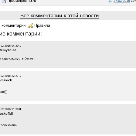
Просмотров:
4378
27.02.2016
19:
Все комментарии к этой новости
 комментарий
Правила
|
ие комментарии:
#
.02.2016 04:20
rtemysh-aa
у сдался..пусть бегает.
#
.02.2016 22:27
amskick
ши)))
#
.02.2016 21:30
oskofidi
 всю жизнь