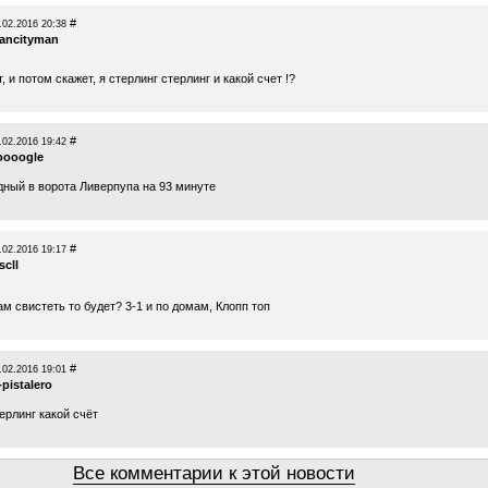
#
.02.2016 20:38
ancityman
, и потом скажет, я стерлинг стерлинг и какой счет !?
#
.02.2016 19:42
oooogle
дный в ворота Ливерпупа на 93 минуте
#
.02.2016 19:17
scll
ам свистеть то будет? 3-1 и по домам, Клопп топ
#
.02.2016 19:01
-pistalero
ерлинг какой счёт
Все комментарии к этой новости