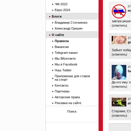
ЧМ-2022
27
Евро-2024
m
Блоги
завтра решит
Владимир Стогниенко
(
ответить
)
Александр Гришин
О сайте
27
Правила
g
Вакансии
Забьет побе
Telegram-канал
(
ответить
)
Мы ВКонтакте
Мы в Facebook
27
Наш Twitter
fa
Приложение для ставок
на спорт
Да кто ему т
Контакты
(
ответить
)
Партнеры
Авторские права
27
Реклама на сайте
el
Стерлинг, Ст
Поиск:
(
ответить
)