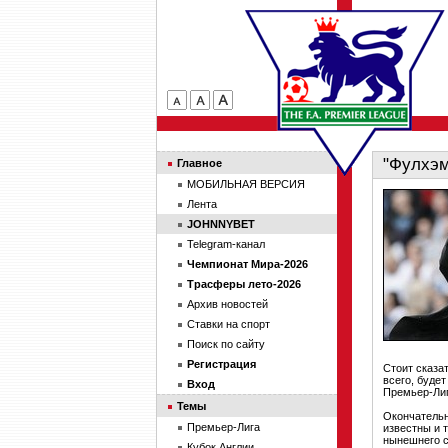
"Фулхэм
Главное
МОБИЛЬНАЯ ВЕРСИЯ
Лента
JOHNNYBET
Telegram-канал
Чемпионат Мира-2026
Трасферы лето-2026
Архив новостей
Ставки на спорт
Поиск по сайту
Регистрация
Стоит сказат
всего, буде
Вход
Премьер-Лиг
Темы
Окончательн
Премьер-Лига
известны и 
нынешнего с
Кубок Англии