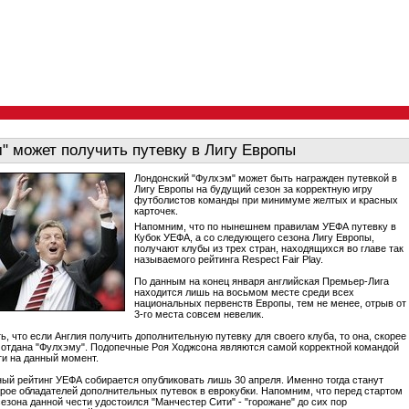
" может получить путевку в Лигу Европы
Лондонский "Фулхэм" может быть награжден путевкой в
Лигу Европы на будущий сезон за корректную игру
футболистов команды при минимуме желтых и красных
карточек.
Напомним, что по нынешнем правилам УЕФА путевку в
Кубок УЕФА, а со следующего сезона Лигу Европы,
получают клубы из трех стран, находящихся во главе так
называемого рейтинга Respect Fair Play.
По данным на конец января английская Премьер-Лига
находится лишь на восьмом месте среди всех
национальных первенств Европы, тем не менее, отрыв от
3-го места совсем невелик.
ь, что если Англия получить дополнительную путевку для своего клуба, то она, скорее
т отдана "Фулхэму". Подопечные Роя Ходжсона являются самой корректной командой
и на данный момент.
ый рейтинг УЕФА собирается опубликовать лишь 30 апреля. Именно тогда станут
трое обладателей дополнительных путевок в еврокубки. Напомним, что перед стартом
езона данной чести удостоился "Манчестер Сити" - "горожане" до сих пор