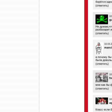
борятся одни 
(
ответить
)
10
g
Не думаю,чт
разбазарит и
(
ответить
)
10.03.
manc
а почему бы 
была доволь
(
ответить
)
10
fr
мне как бы ф
(
ответить
)
10
a
Класс если б