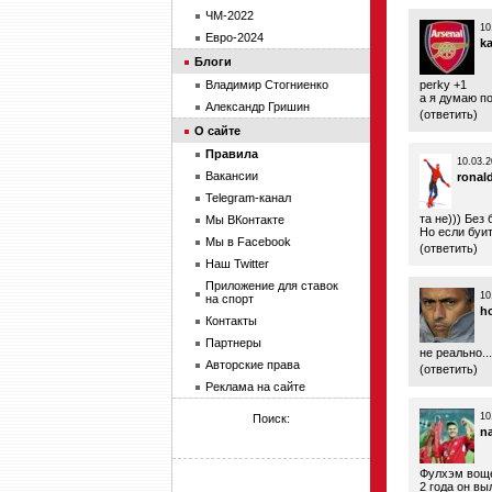
ЧМ-2022
10
Евро-2024
k
Блоги
Владимир Стогниенко
perky +1
а я думаю по
Александр Гришин
(
ответить
)
О сайте
Правила
10.03.2
Вакансии
ronal
Telegram-канал
та не))) Без
Мы ВКонтакте
Но если буит
Мы в Facebook
(
ответить
)
Наш Twitter
Приложение для ставок
10
на спорт
hc
Контакты
Партнеры
не реально.
Авторские права
(
ответить
)
Реклама на сайте
10
Поиск:
n
Фулхэм воще
2 года он вы