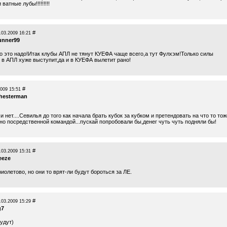
ватные лубы!!!!!!!!!
#
.03.2009 16:21
unner99
о это надо!Итак клубы АПЛ не тянут КУЕФА чаще всего,а тут Фулхэм!Только силы
 в АПЛ хуже выступит,да и в КУЕФА вылетит рано!
#
2009 15:51
hesterman
и нет....Севилья до того как начала брать кубок за кубком и претендовать на что то тож
но посредственной командой...пускай попробовали бы,денег чуть чуть подняли бы!
#
.03.2009 15:31
eeze
иолетово, но они то врят-ли будут бороться за ЛЕ.
#
.03.2009 15:29
g7
удут)