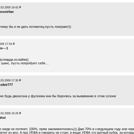
#
.03.2009 19:42
anonirfan
чему бы и не дать потевочку,пусть поиграют))
#
009 17:54
do---1
 булларда ослабли((
 шанс, пусть попробуют себя....
#
.03.2009 17:30
sibir777
..не будь джонсона у фулхема они бы боролись за выживание в этом сезоне
#
.03.2009 16:29
ahui
 нигде не потянет, 100%, прям закомментились))) Даю 70% в следующем году или чер
летит из апл. А про УЕФА и говорить не стоит, и воще УЕФА это ватный кубок, за котор