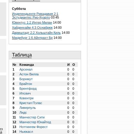
Суббота
Индепендьенте Ривадавия 2:1
Эстудиантес Рио-Куарто
03:45
Ювентус 1:2 Интер Милан
14:00
Хайденхайм 4:3 Оснабрюк
14:00
Дармштадт 2:2 Хольштайн Киль
14:00
Магдебург 1:6 Айнтрахт Бр
14:00
Таблица
№
Команда
И
О
1
Арсенал
0
0
2
Астон Вилла
0
0
3
Борнмут
0
0
4
Брайтон
0
0
5
Брентфорд
0
0
6
Ипсвич
0
0
7
Ковентри
0
0
8
Кристал Пэлас
0
0
9
Ливерпуль
0
0
10
Лидс
0
0
11
Манчестер Сити
0
0
12
Манчестер Юнайтед
0
0
13
Ноттингем Форест
0
0
ез
14
Ньюкасл
0
0
ый