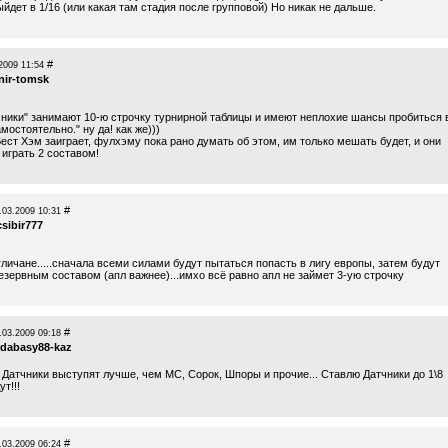
дет в 1/16 (или какая там стадия после групповой) Но никак не дальше.
#
2009 11:54
nir-tomsk
чники" занимают 10-ю строчку турнирной таблицы и имеют неплохие шансы пробиться 
мостоятельно." ну да! как же)))
ест Хэм заиграет, фулхэму пока рано думать об этом, им только мешать будет, и они
 играть 2 составом!
#
.03.2009 10:31
sibir777
гличане.....сначала всеми силами будут пытаться попасть в лигу европы, затем будут
езервным составом (апл важнее)...имхо всё равно апл не займет 3-ую строчку
#
.03.2009 09:18
rdabasy88-kaz
 Датчники выступят лучше, чем МС, Сорок, Шпоры и прочие... Ставлю Датчники до 1\8
т!!!
#
.03.2009 06:24