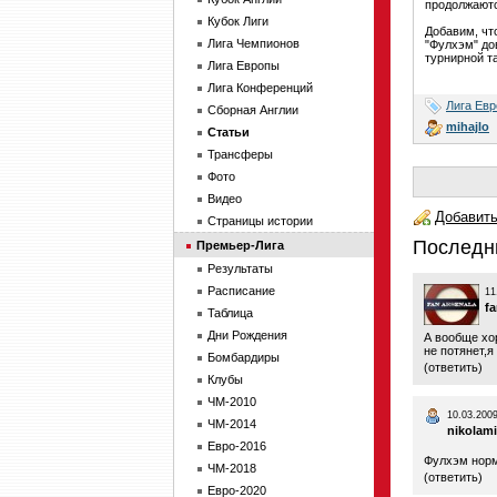
продолжаютс
Кубок Лиги
Добавим, чт
Лига Чемпионов
"Фулхэм" до
турнирной т
Лига Европы
Лига Конференций
Лига Ев
Сборная Англии
mihajlo
Статьи
Трансферы
Фото
Видео
Добавить
Страницы истории
Последн
Премьер-Лига
Результаты
Расписание
11
f
Таблица
Дни Рождения
А вообще хо
не потянет,я
Бомбардиры
(
ответить
)
Клубы
ЧМ-2010
10.03.2009
ЧМ-2014
nikolam
Евро-2016
Фулхэм норм
ЧМ-2018
(
ответить
)
Евро-2020