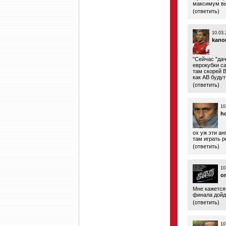
максимум вый
(
ответить
)
10.03.
kano
"Сейчас "да
еврокубки са
там скорей В
как АВ будут
(
ответить
)
10
hc
ох уж эти ан
там играть р
(
ответить
)
10
o
Мне кажется
финала дойду
(
ответить
)
10