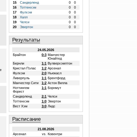
15
Сандерленд
0
0
16
Тоттенхэм
0
0
17
Фулхэм
0
0
18
Халл
0
0
19
Челси
0
0
20
Эвертон
0
0
Результаты
24.05.2026
Брайтон
0:3
Манчестер
Юнайтед
Бернли
1:1
Вулверхэмптон
Кристал Пэлас
1:2
Арсенал
е
Фулхэм
2:0
Ньюкасл
Ливерпуль
1:1
Брентфорд
Манчестер Сити
1:2
Астон Вилла
Ноттингем
1:1
Борнмут
Форест
Сандерленд
2:1
Челси
Тоттенхэм
1:0
Эвертон
Вест Хэм
3:0
Лидс
Расписание
21.08.2026
Арсенал
vs.
Ковентри