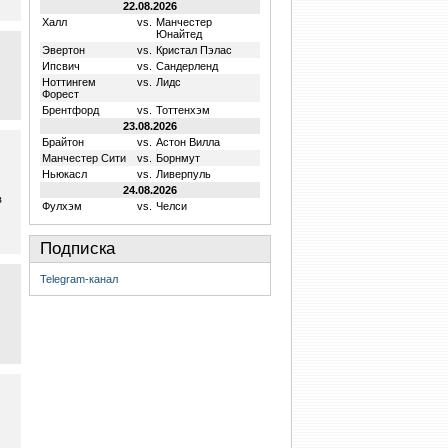
22.08.2026
Халл
vs.
Манчестер
Юнайтед
Эвертон
vs.
Кристал Пэлас
Ипсвич
vs.
Сандерленд
Ноттингем
vs.
Лидс
Форест
Брентфорд
vs.
Тоттенхэм
23.08.2026
Брайтон
vs.
Астон Вилла
Манчестер Сити
vs.
Борнмут
Ньюкасл
vs.
Ливерпуль
24.08.2026
в
Фулхэм
vs.
Челси
Подписка
Telegram-канал