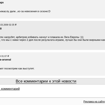
aga
юкаслу дали...из-за невезения в сезоне:D
#
.03.2009 02:35
fg
ях нагрубят, арбитров избивать начнут и плакала их Лига Европы :)))
, что мы с ними через 2 дня после результата играем, лучше бы они были мирными как
#
9 01:07
a-arsenal
ают посмотрим как выступят.
Все комментарии к этой новости
 комментарий
Реклама на сайте