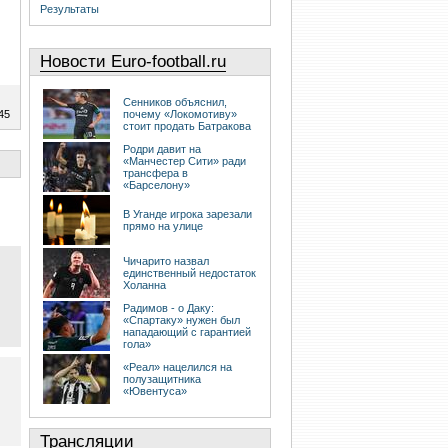
Результаты
Новости Euro-football.ru
Сенников объяснил,
45
почему «Локомотиву»
стоит продать Батракова
Родри давит на
«Манчестер Сити» ради
трансфера в
«Барселону»
В Уганде игрока зарезали
прямо на улице
Чичарито назвал
единственный недостаток
Холанна
Радимов - о Даку:
«Спартаку» нужен был
нападающий с гарантией
гола»
«Реал» нацелился на
полузащитника
«Ювентуса»
Трансляции