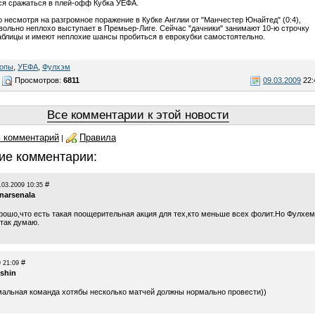
я сражаться в плей-офф Кубка УЕФА.
о несмотря на разгромное поражение в Кубке Англии от "Манчестер Юнайтед" (0:4),
вольно неплохо выступает в Премьер-Лиге. Сейчас "дачники" занимают 10-ю строчку
аблицы и имеют неплохие шансы пробиться в еврокубки самостоятельно.
ропы
,
УЕФА
,
Фулхэм
Просмотров:
6811
09.03.2009
22:
Все комментарии к этой новости
 комментарий
Правила
|
ие комментарии:
#
.03.2009 10:35
anarsenala
рошо,что есть такая поощерительная акция для тех,кто меньше всех фолит.Но Фулхем
 так думаю.
#
 21:09
ishin
альная команда хотябы несколько матчей должны нормально провести))