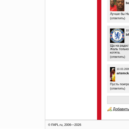
b
Лучше бы Нь
(
ответить
)
10
b
Ща на радост
Жаль только
котята.
(
ответить
)
10.03.200
artemck
Пусть поигр
(
ответить
)
Добавить
© FAPL.ru, 2006—2026