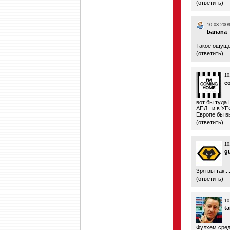
(
ответить
)
10.03.2009
banana
Такое ощуще
(
ответить
)
10
c
вот бы туда 
АПЛ...и в УЕ
Европе бы в
(
ответить
)
10
g
Зря вы так..
(
ответить
)
10
ta
Фулхем средн