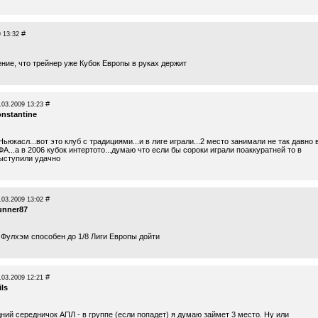
#
 13:32
ние, что трейнер уже Кубок Европы в руках держит
#
.03.2009 13:23
onstantine
Ньюкасл...вот это клуб с традициями...и в лиге играли...2 место занимали не так давно 
ФА...а в 2006 кубок интертото...думаю что если бы сороки играли поаккуратней то в
ыступили удачно
#
.03.2009 13:02
unner87
..Фулхэм способен до 1/8 Лиги Европы дойти
#
.03.2009 12:21
ils
ий середничок АПЛ - в группе (если попадет) я думаю займет 3 место. Ну или