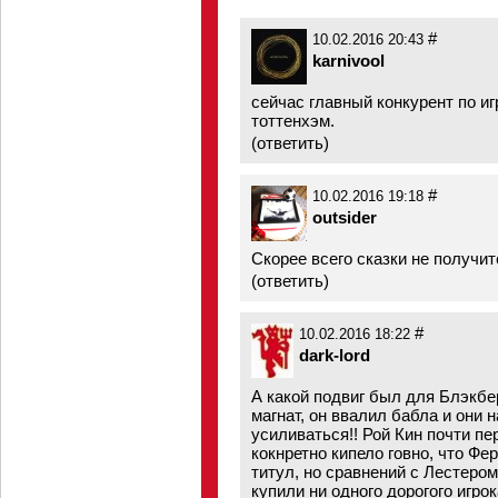
#
10.02.2016 20:43
karnivool
сейчас главный конкурент по иг
тоттенхэм.
(
ответить
)
#
10.02.2016 19:18
outsider
Скорее всего сказки не получит
(
ответить
)
#
10.02.2016 18:22
dark-lord
А какой подвиг был для Блэкбе
магнат, он ввалил бабла и они 
усиливаться!! Рой Кин почти пе
кокнретно кипело говно, что Фе
титул, но сравнений с Лестером
купили ни одного дорогого игро