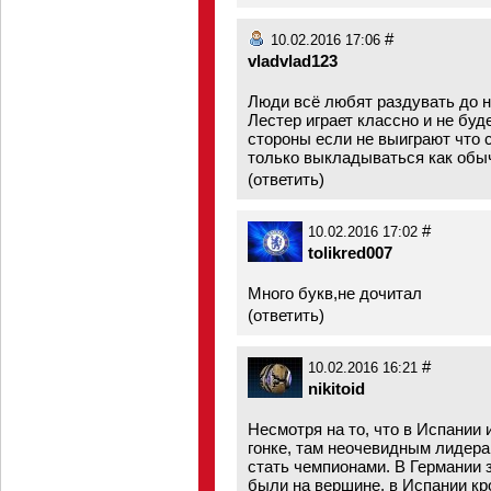
#
10.02.2016 17:06
vladvlad123
Люди всё любят раздувать до 
Лестер играет классно и не буд
стороны если не выиграют что 
только выкладываться как обыч
(
ответить
)
#
10.02.2016 17:02
tolikred007
Много букв,не дочитал
(
ответить
)
#
10.02.2016 16:21
nikitoid
Несмотря на то, что в Испании 
гонке, там неочевидным лидер
стать чемпионами. В Германии 
были на вершине, в Испании кро