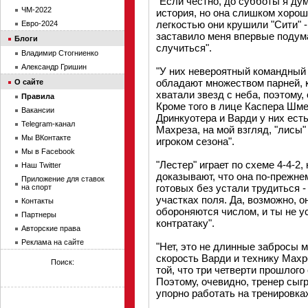
"Если честно, до субботы я дум
ЧМ-2022
история, но она слишком хороша
легкостью они крушили "Сити" -
Евро-2024
заставило меня впервые подума
Блоги
случиться".
Владимир Стогниенко
Александр Гришин
"У них невероятный командный 
обладают множеством парней, 
О сайте
хватали звезд с неба, поэтому,
Правила
Кроме того в лице Каспера Шме
Вакансии
Дринкуотера и Варди у них ест
Telegram-канал
Махреза, на мой взгляд, "лисы
Мы ВКонтакте
игроком сезона".
Мы в Facebook
"Лестер" играет по схеме 4-4-2
Наш Twitter
доказывают, что она по-прежнем
Приложение для ставок
готовых без устали трудиться 
на спорт
участках поля. Да, возможно, о
Контакты
обороняются числом, и ты не ус
Партнеры
контратаку".
Авторские права
Реклама на сайте
"Нет, это не длинные забросы 
скорость Варди и технику Махр
Поиск:
той, что три четверти прошлог
Поэтому, очевидно, тренер сыгр
упорно работать на тренировках