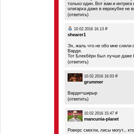
только один. Вот вам и интрига
олигарха даже в еврокубке не 
(
ответить
)
#
10.02.2016 16:13
shearer1
Эх, жаль что не обо мне сняли
Варди.
Тот Блекбёрн был лучше даже 
(
ответить
)
#
10.02.2016 16:03
grummer
Варди>ширыр
(
ответить
)
#
10.02.2016 15:47
mancunia-planet
Роверс смогли, лисы могут... кт