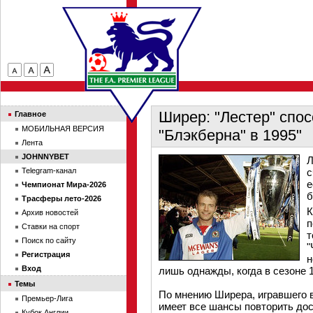
Ширер: "Лестер" спос
Главное
МОБИЛЬНАЯ ВЕРСИЯ
"Блэкберна" в 1995"
Лента
JOHNNYBET
Л
Telegram-канал
с
е
Чемпионат Мира-2026
б
Трасферы лето-2026
К
Архив новостей
п
Ставки на спорт
т
Поиск по сайту
"
Регистрация
н
Вход
лишь однажды, когда в сезоне 
Темы
По мнению Ширера, игравшего в
Премьер-Лига
имеет все шансы повторить дост
Кубок Англии