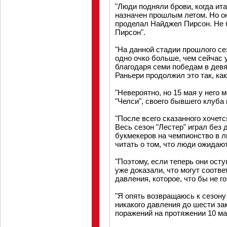
"Люди подняли брови, когда ит
назначен прошлым летом. Но о
проделал Найджел Пирсон. Не б
Пирсон".
"На данной стадии прошлого сез
одно очко больше, чем сейчас 
благодаря семи победам в девя
Раньери продолжил это так, как
"Невероятно, но 15 мая у него 
"Челси", своего бывшего клуба
"После всего сказанного хочетс
Весь сезон "Лестер" играл без
букмекеров на чемпионство в л
читать о том, что люди ожидают
"Поэтому, если теперь они осту
уже доказали, что могут соотве
давления, которое, что бы не г
"Я опять возвращаюсь к сезону
никакого давления до шести з
поражений на протяжении 10 ма