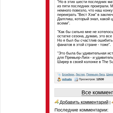
"Но в этих шести последних ма
из пяти последних проиграли. 
немного повезло, что наш конк
переиграть "Вест Хэм" в заклю
Далглиш, который знал, какой 
всеми".
"Как бы сильно мне не хотелось
остатке сезона, думаю, это вс
Но я был бы счастлив ошибить
фанатов в этой стране - тоже".
"Это была бы удивительная ист
для Премьер-Лиги - и удивитель
Ширер в своей колонке в The S
Блэкберн
,
Лестер
,
Премьер-Лига
,
Шир
mihajlo
Просмотров:
12530
Все коммент
Добавить комментарий
|
Последние комментарии: