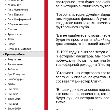
повторение - это будет велича
Кубок Лиги
всю историю английского футб
Лига Чемпионов
"Говорят, история Джейми Варди
Лига Европы
голливудского фильма. А учиты
Лига Конференций
создатели кино захотят помест
Сборная Англии
футбольного клуба".
Статьи
Трансферы
"Вы не ошибетесь, сказав, что 
будет не просто величайший по
Фото
достижение, что высший англий
Видео
Страницы истории
"В 1995 году я выиграл титул с
Премьер-Лига
"Лестером" масштаба. Мы приг
Результаты
побеждали. Но мы потратили б
трансферный рекорд - а "Лестер
Расписание
Таблица
"Стоимость их стартового сост
Дни Рождения
всего 21.5 миллионов фунтов - 
Бомбардиры
состава "Манчестер Сити".
Клубы
ЧМ-2010
"В наши дни финансовое нерав
кто поменьше, велико так, как 
ЧМ-2014
будет лучшая история всех вре
Евро-2016
титул".
ЧМ-2018
Евро-2020