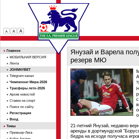
Янузай и Варела пол
Главное
МОБИЛЬНАЯ ВЕРСИЯ
резерв МЮ
Лента
JOHNNYBET
М
Telegram-канал
А
т
Чемпионат Мира-2026
Н
Трасферы лето-2026
р
Архив новостей
с
Ставки на спорт
в
Поиск по сайту
о
Регистрация
о
Вход
21-летний Янузай, недавно ве
Темы
аренды в дортмундской "Борусс
Премьер-Лига
бедра на исходе получаса игро
Кубок Англии