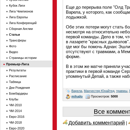
Кубок Лиги
Еще до перерыва поле "Олд Тр
Лига Чемпионов
Варела, у которого, как сообща
лодыжкой.
Лига Европы
Лига Конференций
Обе этих потери могут стать б
Сборная Англии
несмотря на относительно неб
Статьи
первой команды. Дело в том, ч
Трансферы
в лазарете "красных дьяволов"
где мог бы помочь Аднан: Эшли
Фото
отсутствуют с травмами, а Ме
Видео
форме.
Страницы истории
Премьер-Лига
В в этом же матче приняли уча
Результаты
практики в первой команде Сер
упомянутый Депай, а также на
Расписание
Таблица
Дни Рождения
Варела
,
Манчестер Юнайтед
,
травмы
,
Бомбардиры
mihajlo
Просмотров:
5000
Клубы
ЧМ-2010
Все коммент
ЧМ-2014
Евро-2016
Добавить комментарий
|
ЧМ-2018
Евро-2020