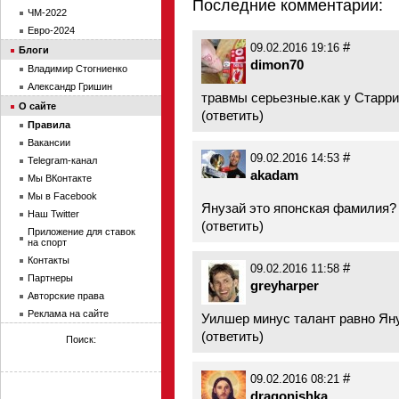
Последние комментарии:
ЧМ-2022
Евро-2024
#
09.02.2016 19:16
Блоги
dimon70
Владимир Стогниенко
Александр Гришин
травмы серьезные.как у Старри
О сайте
(
ответить
)
Правила
Вакансии
#
09.02.2016 14:53
Telegram-канал
akadam
Мы ВКонтакте
Мы в Facebook
Янузай это японская фамилия?
Наш Twitter
(
ответить
)
Приложение для ставок
на спорт
Контакты
#
09.02.2016 11:58
Партнеры
greyharper
Авторские права
Реклама на сайте
Уилшер минус талант равно Ян
(
ответить
)
Поиск:
#
09.02.2016 08:21
dragonishka