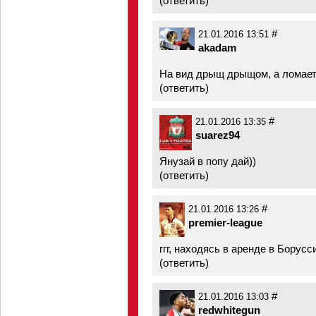
(
ответить
)
#
21.01.2016 13:51
akadam
На вид дрыщ дрыщом, а ломает
(
ответить
)
#
21.01.2016 13:35
suarez94
Янузай в попу дай))
(
ответить
)
#
21.01.2016 13:26
premier-league
ггг, находясь в аренде в Борус
(
ответить
)
#
21.01.2016 13:03
redwhitegun