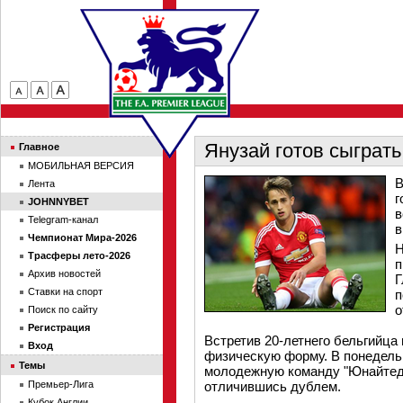
Янузай готов сыграть
Главное
МОБИЛЬНАЯ ВЕРСИЯ
В
Лента
г
JOHNNYBET
в
Telegram-канал
в
Чемпионат Мира-2026
Н
Трасферы лето-2026
п
Архив новостей
Г
Ставки на спорт
п
о
Поиск по сайту
Регистрация
Встретив 20-летнего бельгийца 
Вход
физическую форму. В понедель
Темы
молодежную команду "Юнайтед" 
Премьер-Лига
отличившись дублем.
Кубок Англии