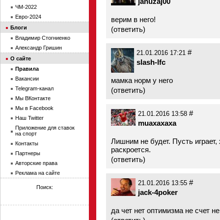
januzaj00
ЧМ-2022
Евро-2024
верим в него!
Блоги
(
ответить
)
Владимир Стогниенко
Александр Гришин
#
21.01.2016 17:21
О сайте
slash-lfc
Правила
Вакансии
мамка норм у него
Telegram-канал
(
ответить
)
Мы ВКонтакте
Мы в Facebook
#
21.01.2016 13:58
Наш Twitter
muaxaxaxa
Приложение для ставок
на спорт
Лишним не будет. Пусть играет,
Контакты
раскроется.
Партнеры
(
ответить
)
Авторские права
Реклама на сайте
#
21.01.2016 13:55
Поиск:
jack-4poker
да чет нет оптимизма не счет не