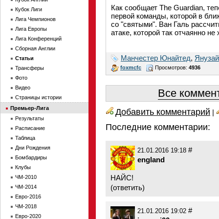
Как сообщает The Guardian, те
Кубок Лиги
первой команды, которой в бл
Лига Чемпионов
со "святыми". Ван Галь рассчи
Лига Европы
атаке, которой так отчаянно не
Лига Конференций
Сборная Англии
Манчестер Юнайтед
,
Янузай
Статьи
foxmcfc
Просмотров:
4936
Трансферы
Фото
Видео
Все коммент
Страницы истории
Премьер-Лига
Добавить комментарий
|
Результаты
Последние комментарии:
Расписание
Таблица
Дни Рождения
#
21.01.2016 19:18
Бомбардиры
england
Клубы
НАЙС!
ЧМ-2010
(
ответить
)
ЧМ-2014
Евро-2016
ЧМ-2018
#
21.01.2016 19:02
Евро-2020