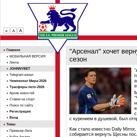
"Арсенал" хочет вер
Главное
МОБИЛЬНАЯ ВЕРСИЯ
сезон
Лента
JOHNNYBET
"
Telegram-канал
п
а
Чемпионат Мира-2026
е
Трасферы лето-2026
М
Архив новостей
"
Ставки на спорт
н
Поиск по сайту
к
Регистрация
с
Вход
с курением в душевой, был отп
Темы
Как стало известно Daily Mirror
Премьер-Лига
собирается вернуть Щесны посл
Кубок Англии