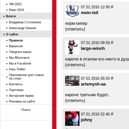
ЧМ-2022
#
07.01.2016 12:00
Евро-2024
mein-teil
Блоги
Владимир Стогниенко
норм кипер
Александр Гришин
(
ответить
)
О сайте
Правила
#
07.01.2016 08:59
Вакансии
largo-winch
Telegram-канал
Мы ВКонтакте
кароче в италии его никто в душ
Мы в Facebook
(
ответить
)
Наш Twitter
Приложение для ставок
#
на спорт
07.01.2016 05:03
artemysh-aa
Контакты
Партнеры
кароче третьим будет..
Авторские права
(
ответить
)
Реклама на сайте
Поиск:
#
07.01.2016 02:46
johny