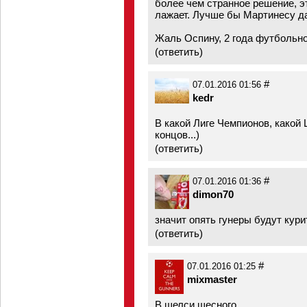
более чем странное решение, эт
лажает. Лучше бы Мартинесу да
Жаль Оспину, 2 года футбольно
(
ответить
)
#
07.01.2016 01:56
kedr
В какой Лиге Чемпионов, какой 
концов...)
(
ответить
)
#
07.01.2016 01:36
dimon70
значит опять гунеры будут кури
(
ответить
)
#
07.01.2016 01:25
mixmaster
В щелси щесного