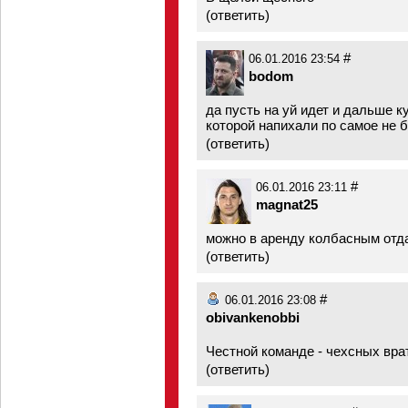
(
ответить
)
#
06.01.2016 23:54
bodom
да пусть на уй идет и дальше к
которой напихали по самое не 
(
ответить
)
#
06.01.2016 23:11
magnat25
можно в аренду колбасным отд
(
ответить
)
#
06.01.2016 23:08
obivankenobbi
Честной команде - чехсных вра
(
ответить
)