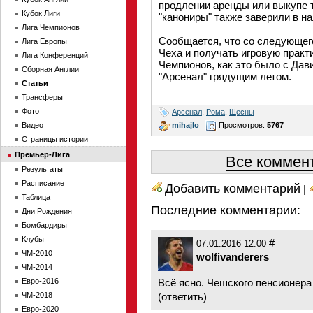
продлении аренды или выкупе 
Кубок Лиги
"канониры" также заверили в н
Лига Чемпионов
Сообщается, что со следующег
Лига Европы
Чеха и получать игровую практи
Лига Конференций
Чемпионов, как это было с Дав
Сборная Англии
"Арсенал" грядущим летом.
Статьи
Трансферы
Фото
Арсенал
,
Рома
,
Щесны
mihajlo
Просмотров:
5767
Видео
Страницы истории
Премьер-Лига
Все коммент
Результаты
Расписание
Добавить комментарий
|
Таблица
Последние комментарии:
Дни Рождения
Бомбардиры
Клубы
#
07.01.2016 12:00
ЧМ-2010
wolfivanderers
ЧМ-2014
Евро-2016
Всё ясно. Чешского пенсионера 
ЧМ-2018
(
ответить
)
Евро-2020