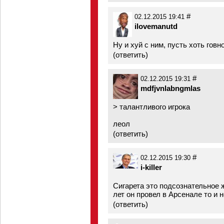
#
02.12.2015 19:41
ilovemanutd
Ну и xyй с ним, пусть хоть говн
(
ответить
)
#
02.12.2015 19:31
mdfjvnlabngmlas
> талантливого игрока
леол
(
ответить
)
#
02.12.2015 19:30
i-killer
Сигарета это подсознательное 
лет он провел в Арсенале то и 
(
ответить
)