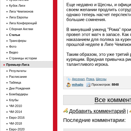
Еще недавно и Щесны, и офици
Кубок Лиги
своем желании продлить сотру
Лига Чемпионов
однако теперь насчет перспект
Лига Европы
большие сомнения.
Лига Конференций
В минувший уикенд "Рома" прои
Сборная Англии
провел этот матч в запасе. Как 
Статьи
наказанием для поляка за куре
Трансферы
прошлой неделе в Лиге Чемпио
Фото
Видео
Таким образом, это уже третий 
Страницы истории
курящим. Вредная привычка ри
талантливого игрока.
Премьер-Лига
Результаты
Расписание
Арсенал
,
Рома
,
Щесны
Таблица
mihajlo
Просмотров:
8848
Дни Рождения
Бомбардиры
Все коммент
Клубы
ЧМ-2010
Добавить комментарий
|
ЧМ-2014
Евро-2016
Последние комментарии:
ЧМ-2018
Евро-2020