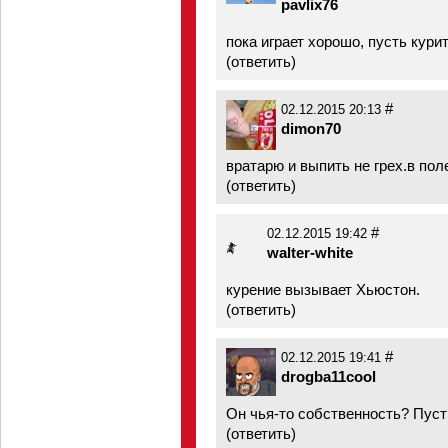
pavlix76
пока играет хорошо, пусть кури
(
ответить
)
#
02.12.2015 20:13
dimon70
вратарю и выпить не грех.в пол
(
ответить
)
#
02.12.2015 19:42
walter-white
курение вызывает Хьюстон.
(
ответить
)
#
02.12.2015 19:41
drogba11cool
Он чья-то собственность? Пусть
(
ответить
)