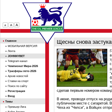
Щесны снова застука
Главное
МОБИЛЬНАЯ ВЕРСИЯ
Г
Лента
в
JOHNNYBET
т
Telegram-канал
с
Чемпионат Мира-2026
Н
Трасферы лето-2026
"
Архив новостей
б
Ставки на спорт
т
н
Поиск по сайту
сделав первым номером команд
Регистрация
Вход
В июне, проводя отпуск на род
Темы
публичном месте с сигаретой. 
Премьер-Лига
Чеха из "Челси", а Войцех отпр
Кубок Англии