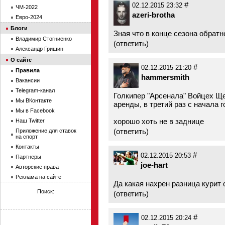
#
02.12.2015 23:32
ЧМ-2022
azeri-brotha
Евро-2024
Блоги
Зная что в конце сезона обратн
Владимир Стогниенко
(
ответить
)
Александр Гришин
О сайте
#
02.12.2015 21:20
Правила
hammersmith
Вакансии
Telegram-канал
Голкипер "Арсенала" Войцех Ще
Мы ВКонтакте
аренды, в третий раз с начала г
Мы в Facebook
хорошо хоть не в заднице
Наш Twitter
(
ответить
)
Приложение для ставок
на спорт
Контакты
#
02.12.2015 20:53
Партнеры
joe-hart
Авторские права
Реклама на сайте
Да какая нахрен разница курит 
Поиск:
(
ответить
)
#
02.12.2015 20:24