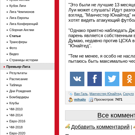
"Это были не лучшие 13 месяце
Кубок Лиги
Луи может слушать! Идут разго
Лига Чемпионов
взгляд, "Манчестер Юнайтед" 
Лига Европы
хотят видеть атакующий футбол
Лига Конференций
"Однако приятно наблюдать Дж
Сборная Англии
парень является собственным в
Статьи
Думаю, недавно против ЦСКА в
Трансферы
"Юнайтед".
Фото
Видео
"Тем не менее, я особо не нас
Страницы истории
пытаюсь быть максимально честн
Премьер-Лига
Результаты
Расписание
Таблица
Дни Рождения
Ван Галь
,
Манчестер Юнайтед
,
Скоулз
Бомбардиры
mihajlo
Просмотров:
7471
Клубы
ЧМ-2010
Все коммент
ЧМ-2014
Евро-2016
Добавить комментарий
|
ЧМ-2018
Евро-2020