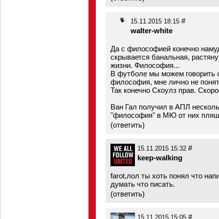
#
15.11.2015 18:15
walter-white
Да с философией конечно намуд
скрывается банальная, растяну
жизни. Философия...
В футболе мы можем говорить о
философия, мне лично не понят
Так конечно Скоулз прав. Скоро
Ван Гал получил в АПЛ несколь
"философия" в МЮ от них пляш
(
ответить
)
#
15.11.2015 15:32
keep-walking
farot,лол ты хоть понял что на
думать что писать.
(
ответить
)
#
15.11.2015 15:05