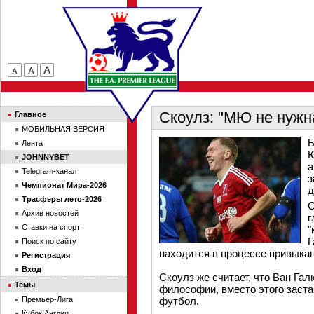
Скоулз: "МЮ не нужн
Главное
МОБИЛЬНАЯ ВЕРСИЯ
Б
Лента
Ю
JOHNNYBET
а
Telegram-канал
з
Чемпионат Мира-2026
д
Трасферы лето-2026
С
Архив новостей
г
Ставки на спорт
"
Г
Поиск по сайту
находится в процессе привыкан
Регистрация
Вход
Скоулз же считает, что Ван Гал
Темы
философии, вместо этого заста
Премьер-Лига
футбол.
Кубок Англии