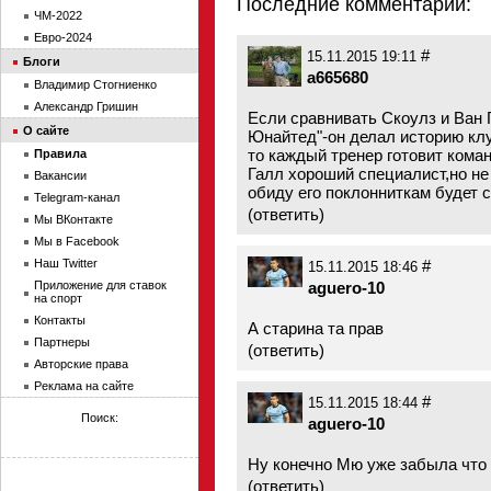
Последние комментарии:
ЧМ-2022
Евро-2024
#
15.11.2015 19:11
Блоги
a665680
Владимир Стогниенко
Александр Гришин
Если сравнивать Скоулз и Ван 
О сайте
Юнайтед"-он делал историю клу
то каждый тренер готовит коман
Правила
Галл хороший специалист,но не
Вакансии
обиду его поклонниткам будет с
Telegram-канал
(
ответить
)
Мы ВКонтакте
Мы в Facebook
Наш Twitter
#
15.11.2015 18:46
Приложение для ставок
aguero-10
на спорт
Контакты
А старина та прав
Партнеры
(
ответить
)
Авторские права
Реклама на сайте
#
15.11.2015 18:44
Поиск:
aguero-10
Ну конечно Мю уже забыла что
(
ответить
)