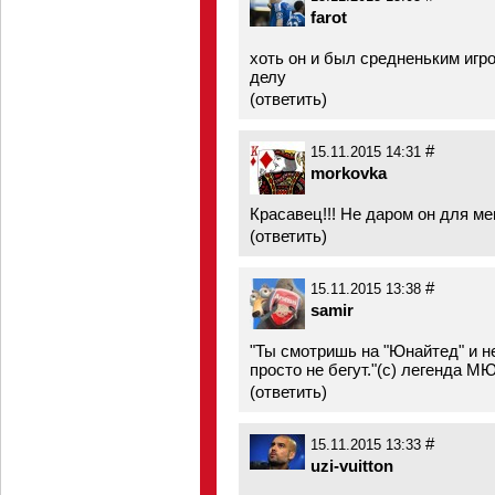
farot
хоть он и был средненьким игро
делу
(
ответить
)
#
15.11.2015 14:31
morkovka
Красавец!!! Не даром он для мен
(
ответить
)
#
15.11.2015 13:38
samir
"Ты смотришь на "Юнайтед" и н
просто не бегут."(c) легенда МЮ
(
ответить
)
#
15.11.2015 13:33
uzi-vuitton