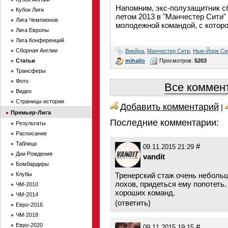
Напомним, экс-полузащитник с
Кубок Лиги
летом 2013 в "Манчестер Сити" 
Лига Чемпионов
молодежной командой, с которо
Лига Европы
Лига Конференций
Сборная Англии
Виейра
,
Манчестер Сити
,
Нью-Йорк Си
mihajlo
Просмотров:
5203
Статьи
Трансферы
Фото
Все коммент
Видео
Страницы истории
Добавить комментарий
|
Премьер-Лига
Последние комментарии:
Результаты
Расписание
Таблица
#
09.11.2015 21:29
Дни Рождения
vandit
Бомбардиры
Клубы
Тренерский стаж очень небольш
лохов, придеться ему попотеть.
ЧМ-2010
хороших команд.
ЧМ-2014
(
ответить
)
Евро-2016
ЧМ-2018
Евро-2020
#
09.11.2015 19:15