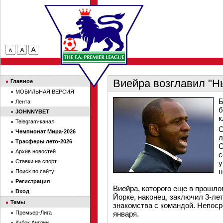
Виейра возглавил "Н
Главное
МОБИЛЬНАЯ ВЕРСИЯ
Б
Лента
б
JOHNNYBET
к
Telegram-канал
О
Чемпионат Мира-2026
л
Трасферы лето-2026
С
Архив новостей
с
Ставки на спорт
у
н
Поиск по сайту
Регистрация
Виейра, которого еще в прошло
Вход
Йорке, наконец, заключил 3-ле
Темы
знакомства с командой. Непоср
Премьер-Лига
января.
Кубок Англии