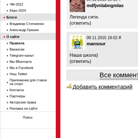
ЧМ-2022
mdfjvnlabngmlas
Евро-2024
Легенда сити.
Блоги
(
ответить
)
Владимир Стогниенко
Александр Гришин
О сайте
#
09.11.2015 19:02
mansour
Правила
Вакансии
Наша школа)
Telegram-канал
(
ответить
)
Мы ВКонтакте
Мы в Facebook
Все коммент
Наш Twitter
Приложение для ставок
на спорт
Добавить комментарий
Контакты
Партнеры
Авторские права
Реклама на сайте
Поиск: