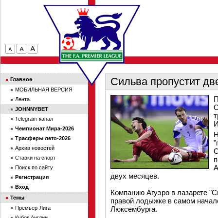
Сильва пропустит дв
Главное
МОБИЛЬНАЯ ВЕРСИЯ
П
Лента
С
JOHNNYBET
т
Telegram-канал
И
Чемпионат Мира-2026
Н
Трасферы лето-2026
"
Архив новостей
С
Ставки на спорт
п
А
Поиск по сайту
двух месяцев.
Регистрация
Вход
Компанию Агуэро в лазарете "С
Темы
правой лодыжке в самом начал
Премьер-Лига
Люксембурга.
Кубок Англии