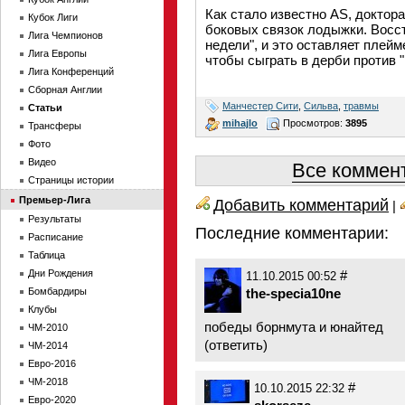
Как стало известно AS, доктор
Кубок Лиги
боковых связок лодыжки. Восс
Лига Чемпионов
недели", и это оставляет плей
Лига Европы
чтобы сыграть в дерби против 
Лига Конференций
Сборная Англии
Манчестер Сити
,
Сильва
,
травмы
Статьи
mihajlo
Просмотров:
3895
Трансферы
Фото
Видео
Все коммент
Страницы истории
Премьер-Лига
Добавить комментарий
|
Результаты
Последние комментарии:
Расписание
Таблица
Дни Рождения
#
11.10.2015 00:52
Бомбардиры
the-specia10ne
Клубы
победы борнмута и юнайтед
ЧМ-2010
(
ответить
)
ЧМ-2014
Евро-2016
ЧМ-2018
#
10.10.2015 22:32
Евро-2020