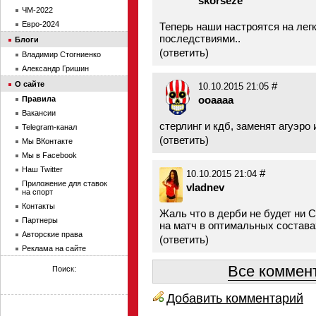
skorseze
ЧМ-2022
Евро-2024
Теперь наши настроятся на лег
последствиями..
Блоги
(
ответить
)
Владимир Стогниенко
Александр Гришин
О сайте
#
10.10.2015 21:05
ooaaaa
Правила
Вакансии
стерлинг и кдб, заменят агуэро 
Telegram-канал
(
ответить
)
Мы ВКонтакте
Мы в Facebook
Наш Twitter
#
10.10.2015 21:04
Приложение для ставок
vladnev
на спорт
Контакты
Жаль что в дерби не будет ни 
Партнеры
на матч в оптимальных состава
Авторские права
(
ответить
)
Реклама на сайте
Все коммент
Поиск:
Добавить комментарий