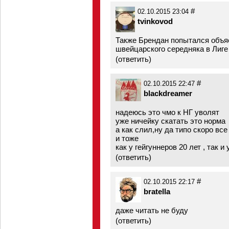
#
02.10.2015 23:04
tvinkovod
Также Брендан попытался объя
швейцарского середняка в Лиге
(
ответить
)
#
02.10.2015 22:47
blackdreamer
надеюсь это чмо к НГ уволят
уже ничейку скатать это норма
а как слил,ну да типо скоро все 
и тоже
как у гейгуннеров 20 лет , так и 
(
ответить
)
#
02.10.2015 22:17
bratella
даже читать не буду
(
ответить
)