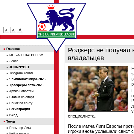
Роджерс не получал н
Главное
МОБИЛЬНАЯ ВЕРСИЯ
владельцев
Лента
JOHNNYBET
Н
Telegram-канал
з
в
Чемпионат Мира-2026
р
Трасферы лето-2026
П
Архив новостей
о
Ставки на спорт
Р
Поиск по сайту
д
Регистрация
у
Вход
специалиста.
Темы
После матча Лиги Европы против
Премьер-Лига
игроки вновь услышали свист с
Кубок Англии