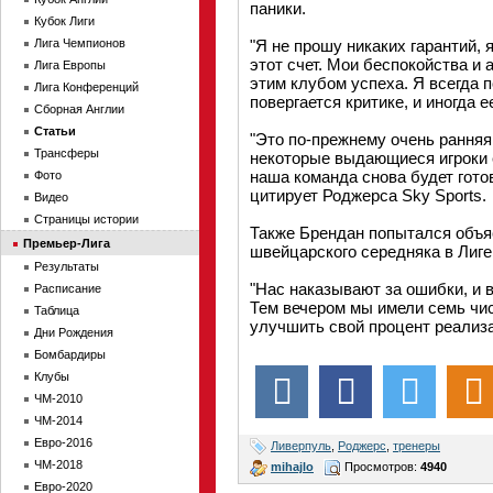
паники.
Кубок Лиги
Лига Чемпионов
"Я не прошу никаких гарантий, 
этот счет. Мои беспокойства и
Лига Европы
этим клубом успеха. Я всегда 
Лига Конференций
повергается критике, и иногда е
Сборная Англии
Статьи
"Это по-прежнему очень ранняя
Трансферы
некоторые выдающиеся игроки е
наша команда снова будет гото
Фото
цитирует Роджерса Sky Sports.
Видео
Страницы истории
Также Брендан попытался объя
Премьер-Лига
швейцарского середняка в Лиге
Результаты
"Нас наказывают за ошибки, и в
Расписание
Тем вечером мы имели семь чи
Таблица
улучшить свой процент реализа
Дни Рождения
Бомбардиры
Клубы
ЧМ-2010
ЧМ-2014
Евро-2016
Ливерпуль
,
Роджерс
,
тренеры
ЧМ-2018
mihajlo
Просмотров:
4940
Евро-2020