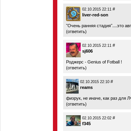
#
02.10.2015 22:11
liver-red-son
"Очень ранняя стадия"....это авг
(
ответить
)
#
02.10.2015 22:11
sj606
Роджерс - Genius of Fotball !
(
ответить
)
#
02.10.2015 22:10
reams
физрук, не иначе, как раз для 
(
ответить
)
#
02.10.2015 22:02
f345