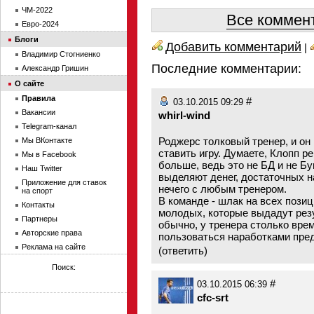
ЧМ-2022
Все коммент
Евро-2024
Блоги
Добавить комментарий
|
Владимир Стогниенко
Последние комментарии:
Александр Гришин
О сайте
Правила
#
03.10.2015 09:29
Вакансии
whirl-wind
Telegram-канал
Роджерс толковый тренер, и он 
Мы ВКонтакте
ставить игру. Думаете, Клопп 
Мы в Facebook
больше, ведь это не БД и не Б
Наш Twitter
выделяют денег, достаточных на
Приложение для ставок
нечего с любым тренером.
на спорт
В команде - шлак на всех позиц
Контакты
молодых, которые выдадут резул
Партнеры
обычно, у тренера столько време
Авторские права
пользоваться наработками пред
Реклама на сайте
(
ответить
)
Поиск:
#
03.10.2015 06:39
cfc-srt