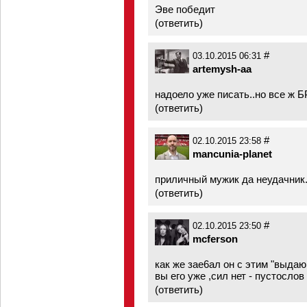
Эве победит
(
ответить
)
#
03.10.2015 06:31
artemysh-aa
надоело уже писать..но все ж Б
(
ответить
)
#
02.10.2015 23:58
mancunia-planet
приличный мужик да неудачник.
(
ответить
)
#
02.10.2015 23:50
mcferson
как же зае6ал он с этим "выда
вы его уже ,сил нет - пустослов
(
ответить
)