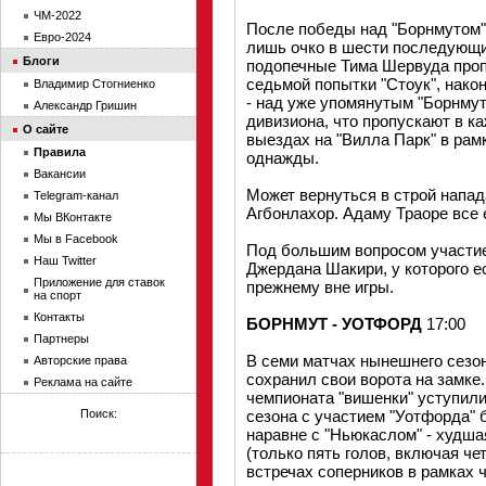
ЧМ-2022
После победы над "Борнмутом" 
Евро-2024
лишь очко в шести последующи
Блоги
подопечные Тима Шервуда пропу
седьмой попытки "Стоук", нако
Владимир Стогниенко
- над уже упомянутым "Борнмут
Александр Гришин
дивизиона, что пропускают в к
О сайте
выездах на "Вилла Парк" в рам
Правила
однажды.
Вакансии
Может вернуться в строй напа
Telegram-канал
Агбонлахор. Адаму Траоре все
Мы ВКонтакте
Мы в Facebook
Под большим вопросом участие
Наш Twitter
Джердана Шакири, у которого е
Приложение для ставок
прежнему вне игры.
на спорт
Контакты
БОРНМУТ - УОТФОРД
17:00
Партнеры
В семи матчах нынешнего сезо
Авторские права
сохранил свои ворота на замке
Реклама на сайте
чемпионата "вишенки" уступили
Поиск:
сезона с участием "Уотфорда" 
наравне с "Ньюкаслом" - худша
(только пять голов, включая ч
встречах соперников в рамках 