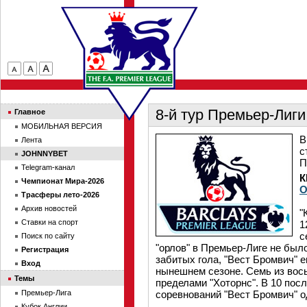
8-й тур Премьер-Лиги
Главное
МОБИЛЬНАЯ ВЕРСИЯ
В
Лента
с
JOHNNYBET
П
Telegram-канал
К
Чемпионат Мира-2026
О
Трасферы лето-2026
Архив новостей
"
Ставки на спорт
1
с
Поиск по сайту
"орлов" в Премьер-Лиге не было
Регистрация
забитых гола, "Вест Бромвич" е
Вход
нынешнем сезоне. Семь из вось
Темы
пределами "Хоторнс". В 10 пос
Премьер-Лига
соревнований "Вест Бромвич" 
Кубок Англии