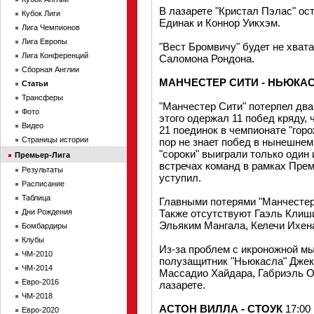
В лазарете "Кристал Пэлас" о
Кубок Лиги
Единак и Коннор Уикхэм.
Лига Чемпионов
Лига Европы
"Вест Бромвичу" будет не хват
Лига Конференций
Саломона Рондона.
Сборная Англии
МАНЧЕСТЕР СИТИ - НЬЮКА
Статьи
Трансферы
"Манчестер Сити" потерпел два
Фото
этого одержал 11 побед кряду,
Видео
21 поединок в чемпионате "горо
Страницы истории
пор не знает побед в нынешнем
"сороки" выиграли только один 
Премьер-Лига
встречах команд в рамках Прем
Результаты
уступил.
Расписание
Таблица
Главными потерями "Манчестер 
Дни Рождения
Также отсутствуют Гаэль Клиш
Эльяким Мангала, Келечи Ихен
Бомбардиры
Клубы
Из-за проблем с икроножной м
ЧМ-2010
полузащитник "Ньюкасла" Джек 
ЧМ-2014
Массадио Хайдара, Габриэль О
Евро-2016
лазарете.
ЧМ-2018
АСТОН ВИЛЛА - СТОУК
17:00
Евро-2020