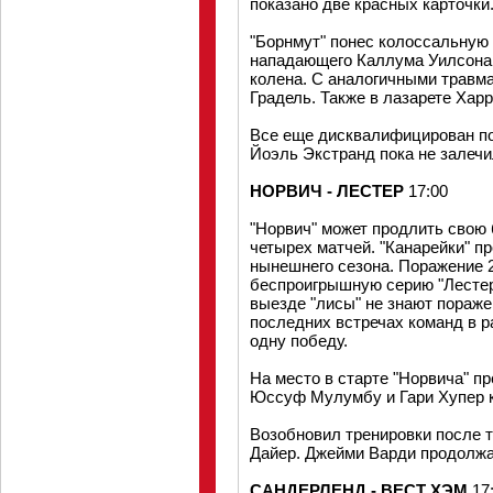
показано две красных карточки
"Борнмут" понес колоссальную
нападающего Каллума Уилсона,
колена. С аналогичными травм
Градель. Также в лазарете Хар
Все еще дисквалифицирован по
Йоэль Экстранд пока не залечи
НОРВИЧ - ЛЕСТЕР
17:00
"Норвич" может продлить свою
четырех матчей. "Канарейки" п
нынешнего сезона. Поражение 2
беспроигрышную серию "Лестера
выезде "лисы" не знают поражен
последних встречах команд в 
одну победу.
На место в старте "Норвича" п
Юссуф Мулумбу и Гари Хупер к
Возобновил тренировки после т
Дайер. Джейми Варди продолжае
САНДЕРЛЕНД - ВЕСТ ХЭМ
17