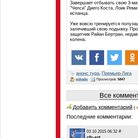
Завершает отбывать свою 3-м
"Челси" Диего Коста. Лоик Рем
испанца.
Уже вовсю тренируется полуза
залечивший свою лодыжку. Про
защитник Райан Бертран, неда
колена.
анонс тура
,
Премьер-Лига
mihajlo
Просмотров:
5847
Все коммент
Добавить комментарий
|
Последние комментарии:
#
03.10.2015 06:32
cfc-srt