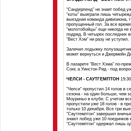
"Сандерленд" не знает побед уж
"коты" выиграли лишь четырежд
выездная команда дивизиона, т
пропущенный гол. За все врем
"молотобойцы" еще никогда не
подряд. В четырех последних в
"Вест Хэм" ни разу не уступил.
Залечил лодыжку полузащитник
может вернуться и Джермейн Д
В лазарете "Вест Хэма" по-пре
Сонг, а Уинстон Рид - под вопро
ЧЕЛСИ - САУТГЕМПТОН
19:3
"Челси" пропустил 14 голов в 
сезона - на один больше, чем 
Моуриньо в клубе. С учетом вс
пропустили уже 18 голов - в пр
только 10 декабря. Все три в
"Саутгемптон" завершил вничью
знают побед уже 10 поединков 
"Саутгемптон" одержал лишь од