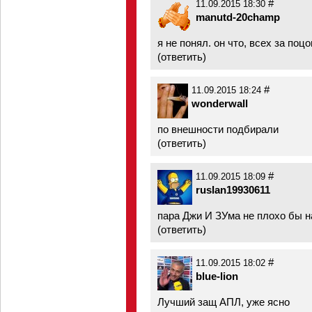
#
11.09.2015 18:30
manutd-20champ
я не понял. он что, всех за поц
(
ответить
)
#
11.09.2015 18:24
wonderwall
по внешности подбирали
(
ответить
)
#
11.09.2015 18:09
ruslan19930611
пара Джи И ЗУма не плохо бы н
(
ответить
)
#
11.09.2015 18:02
blue-lion
Лучший защ АПЛ, уже ясно