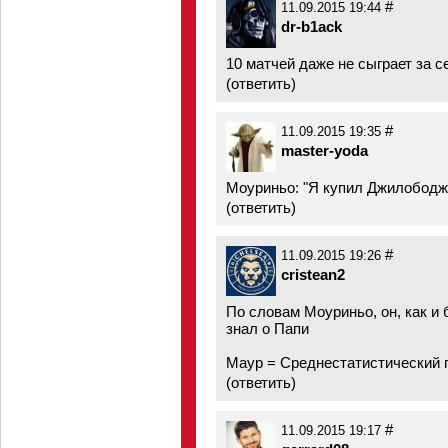
#
11.09.2015 19:44
dr-b1ack
10 матчей даже не сыграет за с
(
ответить
)
#
11.09.2015 19:35
master-yoda
Моуриньо: "Я купил Джилободжи
(
ответить
)
#
11.09.2015 19:26
cristean2
По словам Моуриньо, он, как и 
знал о Папи
Маур = Среднестатистический 
(
ответить
)
#
11.09.2015 19:17