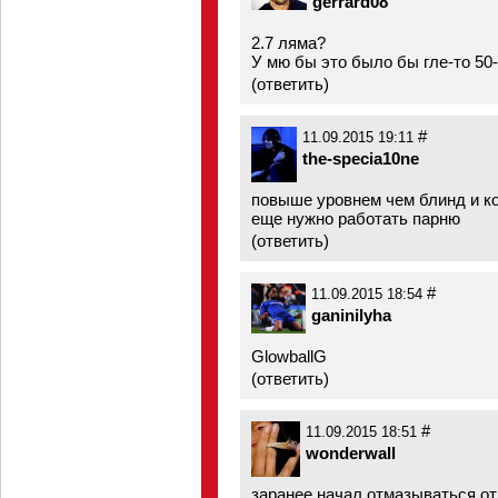
gerrard08
2.7 ляма?
У мю бы это было бы гле-то 50
(
ответить
)
#
11.09.2015 19:11
the-specia10ne
повыше уровнем чем блинд и ко
еще нужно работать парню
(
ответить
)
#
11.09.2015 18:54
ganinilyha
GlowballG
(
ответить
)
#
11.09.2015 18:51
wonderwall
заранее начал отмазываться от