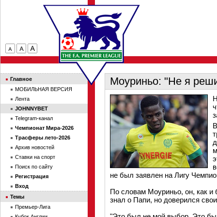
Моуриньо: "Не я реш
Главное
МОБИЛЬНАЯ ВЕРСИЯ
Н
Лента
ч
JOHNNYBET
з
Telegram-канал
В
Чемпионат Мира-2026
т
Трасферы лето-2026
д
Архив новостей
м
Ставки на спорт
э
в
Поиск по сайту
не был заявлен на Лигу Чемпио
Регистрация
Вход
По словам Моуриньо, он, как и
Темы
знал о Папи, но доверился свои
Премьер-Лига
"Это был не мой выбор. Это бы
Кубок Англии