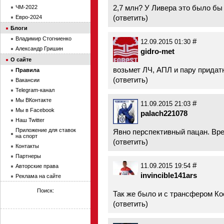
2,7 млн? У Ливера это было бы
ЧМ-2022
(
ответить
)
Евро-2024
Блоги
Владимир Стогниенко
#
12.09.2015 01:30
Александр Гришин
gidro-met
О сайте
возьмет ЛЧ, АПЛ и пару придат
Правила
(
ответить
)
Вакансии
Telegram-канал
Мы ВКонтакте
#
11.09.2015 21:03
Мы в Facebook
palach221078
Наш Twitter
Приложение для ставок
Явно перспективный пацан. Вре
на спорт
(
ответить
)
Контакты
Партнеры
#
11.09.2015 19:54
Авторские права
invincible141ars
Реклама на сайте
Поиск:
Так же было и с трансфером Ко
(
ответить
)