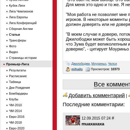
Для меня это одно и то же. Я не
Кубок Лиги
Лига Чемпионов
"Моя работа не позволяет мне 
Лига Европы
игроков. В некоторые моменты 
Лига Конференций
должен доверять или не доверя
Сборная Англии
"В моем случае я доверю, потом
Статьи
Джилободжи может быть хороши
Трансферы
что Зума будет великолепным и
Фото
доверяю", - цитирует Моуриньо D
Видео
Страницы истории
Джилободжи
,
Моуриньо
,
Челси
Премьер-Лига
mihajlo
Просмотров:
10373
Результаты
Расписание
Таблица
Все коммент
Дни Рождения
Бомбардиры
Добавить комментарий
|
Клубы
Последние комментарии:
ЧМ-2010
ЧМ-2014
Евро-2016
#
12.09.2015 07:24
ЧМ-2018
muaxaxaxa
Евро-2020