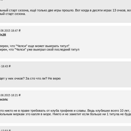
ьный старт сезона, ещё только две игры прошло. Вот когда в десяти играх 13 очков, во
ый старт сезона.
#
.08.2015 18:47
zh28
верен, что "Челси" еще может выиграть титул"
ерен, что "Челси" уже выиграл свой последний титул
#
 18:43
дет у них очков? За сто что ли? Не верю
#
.08.2015 18:21
ectric
что никто не в праве требовать от клуба трофеев и славы. Ведь клубишке всего 10 лет, 
ольным меркам это капля в море. Никто и не заметит если больше ни 1 титула не буде
#