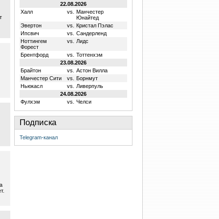
22.08.2026
Халл
vs.
Манчестер
т
Юнайтед
Эвертон
vs.
Кристал Пэлас
Ипсвич
vs.
Сандерленд
Ноттингем
vs.
Лидс
Форест
Брентфорд
vs.
Тоттенхэм
23.08.2026
Брайтон
vs.
Астон Вилла
Манчестер Сити
vs.
Борнмут
Ньюкасл
vs.
Ливерпуль
24.08.2026
Фулхэм
vs.
Челси
Подписка
Telegram-канал
а
т.