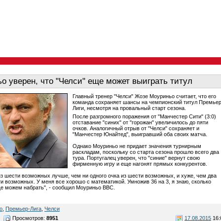
о уверен, что "Челси" еще может выиграть титул
Главный тренер "Челси" Жозе Моуриньо считает, что его
команда сохраняет шансы на чемпионский титул Премьер
Лиги, несмотря на провальный старт сезона.
После разгромного поражения от "Манчестер Сити" (3:0)
отставание "синих" от "горожан" увеличилось до пяти
очков. Аналогичный отрыв от "Челси" сохраняет и
"Манчестер Юнайтед", выигравший оба своих матча.
Однако Моуриньо не придает значения турнирным
раскладам, поскольку со старта сезона прошло всего два
тура. Португалец уверен, что "синие" вернут свою
фирменную игру и еще нагонят прямых конкурентов.
из шести возможных лучше, чем ни одного очка из шести возможных, и хуже, чем два
ти возможных. У меня все хорошо с математикой. Умножив 36 на 3, я знаю, сколько
е можем набрать", - сообщил Моуриньо BBC.
о
,
Премьер-Лига
,
Челси
Просмотров:
8951
17.08.2015
16: