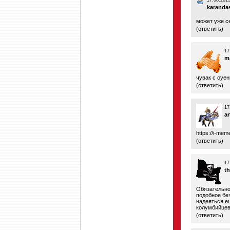
17.08.2015
karanda
может уже с
(
ответить
)
17
m
чувак с оуе
(
ответить
)
17
a
https://i-me
(
ответить
)
17
t
Обязательно 
подобное бе
надеяться е
колумбийцев
(
ответить
)