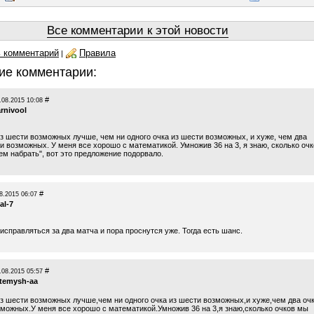
Все комментарии к этой новости
 комментарий
Правила
|
ие комментарии:
#
.08.2015 10:08
rnivool
из шести возможных лучше, чем ни одного очка из шести возможных, и хуже, чем два
и возможных. У меня все хорошо с математикой. Умножив 36 на 3, я знаю, сколько оч
м набрать", вот это предложение подорвало.
#
8.2015 06:07
al-7
исправляться за два матча и пора проснутся уже. Тогда есть шанс.
#
.08.2015 05:57
rtemysh-aa
из шести возможных лучше,чем ни одного очка из шести возможных,и хуже,чем два оч
зможных.У меня все хорошо с математикой.Умножив 36 на 3,я знаю,сколько очков мы