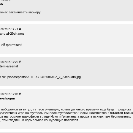
 17:53
sh
ейчас заканчивать карьеру
#
.08.2015 17:47
anutd-20champ
нной фантазией.
#
.08.2015 17:20
rtem-arsenal
me.ru/uploads/posts/2011-09/1315086402_x_23eb2df8.jpg
#
.08.2015 17:06
he-shogun
поборемся за титул, тут все очевидно, но вот до какого времени еще будет продолжа
зразличие к игре на футбольном поле футболистов Челси, неизвестно. Остается тольк
ще на громкие трансферы в лице Иско и Гризмана, а продать всяких там бесполезных
, там глядишь и нормальная конкуренция появится.