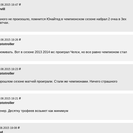
#
.08.2015 19:47
vill
шного не произошло, помнится Юнайтед в чемпионском сезоне набрал 2 очка в 3ех
атчах.
#
.08.2015 19:26
totroller
реживать. Вот в сезоне 2013 2014 мс проиграл Челси, но все равно чемпионом стал
#
.08.2015 19:23
totroller
 прошлом сезоне матчей проиграли. Стали же чемпионами. Ничего страшного
#
.08.2015 19:21
totroller
енер. Десятку трофеев возьмет как минимум
#
08.2015 19:08
ed