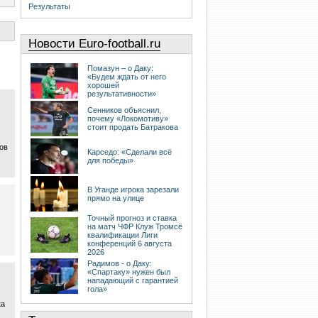
Результаты
Новости Euro-football.ru
Помазун – о Даку:
«Будем ждать от него
хорошей
результативности»
Сенников объяснил,
почему «Локомотиву»
стоит продать Батракова
ков
Карседо: «Сделали всё
для победы»
В Уганде игрока зарезали
прямо на улице
Точный прогноз и ставка
на матч ЧФР Клуж Тромсё
квалификации Лиги
конференций 6 августа
2026
Радимов - о Даку:
«Спартаку» нужен был
нападающий с гарантией
гола»
ка