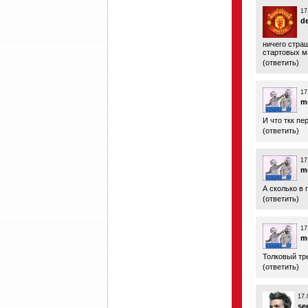
17
de
ничего стра
стартовых м
(
ответить
)
17
mo
И что ткк пе
(
ответить
)
17
mo
А сколько в
(
ответить
)
17
mo
Толковый тр
(
ответить
)
17.
se