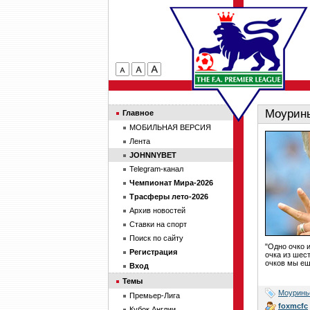
Моуринь
Главное
МОБИЛЬНАЯ ВЕРСИЯ
Лента
JOHNNYBET
Telegram-канал
Чемпионат Мира-2026
Трасферы лето-2026
Архив новостей
Ставки на спорт
Поиск по сайту
"Одно очко 
Регистрация
очка из шес
очков мы ещ
Вход
Темы
Моуринь
Премьер-Лига
foxmcfc
Кубок Англии