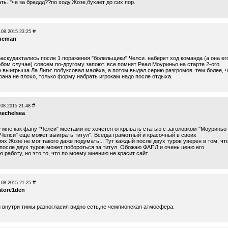
ь.."че за бреддд??по ходу,Жозе,бухает до сих пор.
#
.08.2015 23:25
ucman
раскудахтались после 1 поражения "болельщики" Челси. наберет ход команда (а она ег
юбом случае) совсем по-другому запоют. все помнят Реал Моуриньо на старте 2-ого
е выигрыша Ла Лиги: побуксовал малёха, а потом выдал серию разгромов. тем более, ч
рана не плохо, только форму набрать игрокам надо после отдыха.
#
.08.2015 21:48
ikechelsea
е мне как фану "Челси" местами не хочется открывать статью с заголовком "Моуриньо
"Челси" еще может выиграть титул". Всегда грамотный и красочный в своих
х Жозе не мог такого даже подумать... Тут каждый после двух туров уверен в том, чт
 после двух туров может побороться за титул. Обожаю ФАПЛ и очень ценю его
 работу, но это то, что по моему мнению не красит сайт.
#
.08.2015 21:25
atore1den
 и внутри тимы разногласия видно есть,не чемпионская атмосфера.