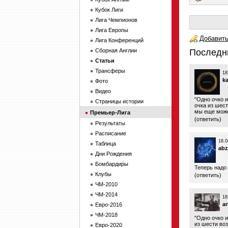
Кубок Лиги
Лига Чемпионов
Лига Европы
Добавить
Лига Конференций
Сборная Англии
Последн
Статьи
Трансферы
18
ka
Фото
Видео
"Одно очко 
Страницы истории
очка из шест
мы еще може
Премьер-Лига
(
ответить
)
Результаты
Расписание
18.0
Таблица
abz
Дни Рождения
Бомбардиры
Теперь надо 
Клубы
(
ответить
)
ЧМ-2010
ЧМ-2014
18
a
Евро-2016
ЧМ-2018
"Одно очко 
из шести во
Евро-2020