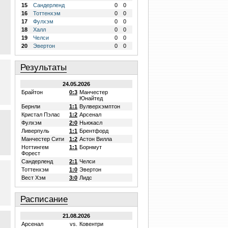
15
Сандерленд
0
0
16
Тоттенхэм
0
0
17
Фулхэм
0
0
18
Халл
0
0
19
Челси
0
0
20
Эвертон
0
0
Результаты
24.05.2026
Брайтон
0:3
Манчестер
Юнайтед
Бернли
1:1
Вулверхэмптон
Кристал Пэлас
1:2
Арсенал
Фулхэм
2:0
Ньюкасл
Ливерпуль
1:1
Брентфорд
Манчестер Сити
1:2
Астон Вилла
Ноттингем
1:1
Борнмут
Форест
Сандерленд
2:1
Челси
Тоттенхэм
1:0
Эвертон
Вест Хэм
3:0
Лидс
Расписание
21.08.2026
Арсенал
vs.
Ковентри