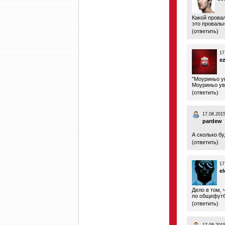
Какой провал
это провальн
(
ответить
)
17
e
"Моуриньо у
Моуриньо ув
(
ответить
)
17.08.2015
pardew
А сколько бу
(
ответить
)
17
el
Дело в том, 
по общефутб
(
ответить
)