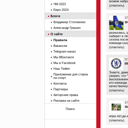
можем набрат
ЧМ-2022
(
ответить
)
Евро-2024
Блоги
17
g
Владимир Стогниенко
Александр Гришин
разнылись, 
О сайте
наберет в л
сезона посл
Правила
команда сыг
Вакансии
(
ответить
)
Telegram-канал
Мы ВКонтакте
17
Мы в Facebook
il
Наш Twitter
Знаете, даж
Приложение для ставок
уверен, что 
на спорт
высказывания
его команда
Контакты
качественную
Партнеры
(
ответить
)
Авторские права
Реклама на сайте
17
d
Поиск:
игры нет,да
(
ответить
)