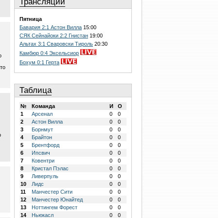
Трансляции
Пятница
Бавария 2:1 Астон Вилла
15:00
СЯК Сейнайоки 2:2 Гнистан
19:00
Альтах 3:1 Сваровски Тироль
20:30
Камбюр 0:4 Эксельсиор
о
Бохум 0:1 Герта
то
Таблица
№
Команда
И
О
1
Арсенал
0
0
2
Астон Вилла
0
0
3
Борнмут
0
0
о
4
Брайтон
0
0
5
Брентфорд
0
0
6
Ипсвич
0
0
7
Ковентри
0
0
8
Кристал Пэлас
0
0
9
Ливерпуль
0
0
10
Лидс
0
0
11
Манчестер Сити
0
0
12
Манчестер Юнайтед
0
0
13
Ноттингем Форест
0
0
14
Ньюкасл
0
0