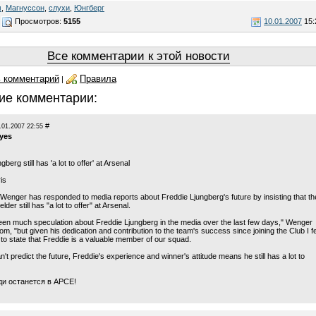
м
,
Магнуссон
,
слухи
,
Юнгберг
Просмотров:
5155
10.01.2007
15:
Все комментарии к этой новости
 комментарий
Правила
|
ие комментарии:
#
.01.2007 22:55
eyes
berg still has 'a lot to offer' at Arsenal
is
enger has responded to media reports about Freddie Ljungberg's future by insisting that th
lder still has "a lot to offer" at Arsenal.
en much speculation about Freddie Ljungberg in the media over the last few days," Wenger
om, "but given his dedication and contribution to the team's success since joining the Club I f
t to state that Freddie is a valuable member of our squad.
n't predict the future, Freddie's experience and winner's attitude means he still has a lot to
ди останется в АРСЕ!