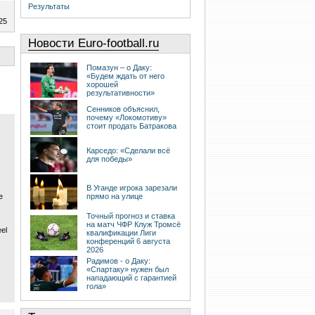
Результаты
25
Новости Euro-football.ru
Помазун – о Даку:
«Будем ждать от него
хорошей
результативности»
Сенников объяснил,
почему «Локомотиву»
стоит продать Батракова
Карседо: «Сделали всё
для победы»
В Уганде игрока зарезали
e
прямо на улице
Точный прогноз и ставка
на матч ЧФР Клуж Тромсё
eel
квалификации Лиги
конференций 6 августа
2026
Радимов - о Даку:
«Спартаку» нужен был
нападающий с гарантией
гола»