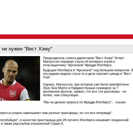
 не нужен "Вест Хэму"
Председатель совета директоров "Вест Хэма" Эггерт
Магнуссон опроверг слухи об интересе клуба к
полузащитнику "Арсенала" Фредди Юнгбергу.
Будущее Юнгберга в "Арсенале" под большим вопросом. 
последнии недели слухи то и дело сватают шведа в "Вест
Хэм".
Однако, Магнуссон, при котором уже были приобретены
Луис Боа Морте и Найджел Куаши суммарно за 7
миллионов фунтов, заявил, что все эти разговоры - не
более, чем спекуляция.
"Мы не делали запроса по Фредди Юнгбергу", - сказал
 пресса упорно навязывает нам разные трансферы, но это все неправда".
отобойцев", в качестве пристанища для 29-летнего Юнгберга называют лондонский
 а также ряд клубов итальянской Серии А.