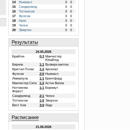
14
Ньюкасл
0
0
15
Сандерленд
0
0
16
Тоттенхэм
0
0
17
Фулхэм
0
0
18
Халл
0
0
19
Челси
0
0
20
Эвертон
0
0
Результаты
24.05.2026
Брайтон
0:3
Манчестер
Юнайтед
Бернли
1:1
Вулверхэмптон
Кристал Пэлас
1:2
Арсенал
Фулхэм
2:0
Ньюкасл
Ливерпуль
1:1
Брентфорд
Манчестер Сити
1:2
Астон Вилла
Ноттингем
1:1
Борнмут
Форест
Сандерленд
2:1
Челси
Тоттенхэм
1:0
Эвертон
Вест Хэм
3:0
Лидс
Расписание
21.08.2026