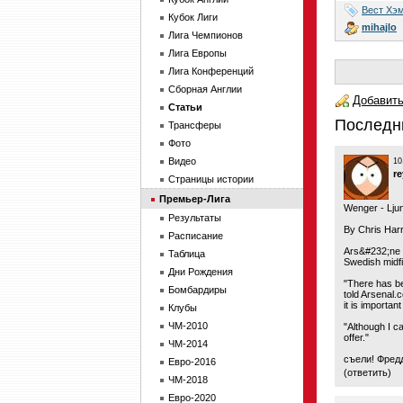
Вест Хэ
Кубок Лиги
mihajlo
Лига Чемпионов
Лига Европы
Лига Конференций
Сборная Англии
Добавить
Статьи
Последн
Трансферы
Фото
Видео
10
r
Страницы истории
Премьер-Лига
Wenger - Ljung
Результаты
By Chris Harr
Расписание
Ars&#232;ne W
Таблица
Swedish midfie
Дни Рождения
"There has be
Бомбардиры
told Arsenal.c
it is importan
Клубы
ЧМ-2010
"Although I ca
offer."
ЧМ-2014
съели! Фред
Евро-2016
(
ответить
)
ЧМ-2018
Евро-2020