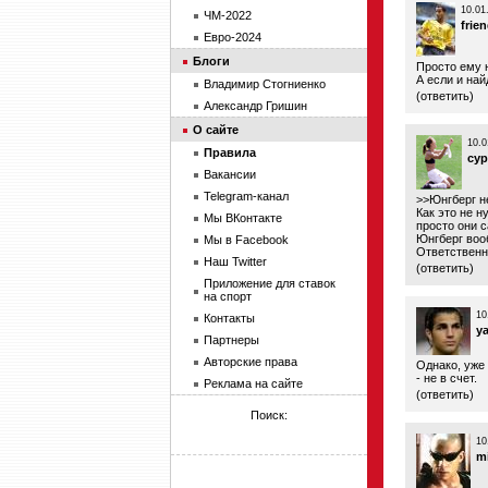
10.01
ЧМ-2022
frie
Евро-2024
Блоги
Просто ему 
А если и найд
Владимир Стогниенко
(
ответить
)
Александр Гришин
О сайте
10.0
Правила
cy
Вакансии
Telegram-канал
>>Юнгберг н
Как это не 
Мы ВКонтакте
просто они 
Юнгберг воо
Мы в Facebook
Ответственн
Наш Twitter
(
ответить
)
Приложение для ставок
на спорт
10
Контакты
y
Партнеры
Авторские права
Однако, уже 
- не в счет.
Реклама на сайте
(
ответить
)
Поиск:
10
m