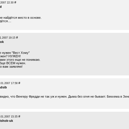
#
.2007 22:30
nd
не найдётся место в основе.
ётся....
#
1.2007 19:15
pok
е нужен "Вест Хэму"
нужен? НУЖЕН!
сами этого еще не понимаю.
бще ВСЕМ нужен.
о вам заявляю!
#
.01.2007 17:58
adsib
видно, что Венгеру Фредди не так уж и нужен. Дыма без огня не бывает. Бекхема в Зен
#
.01.2007 15:35
ishok-uk