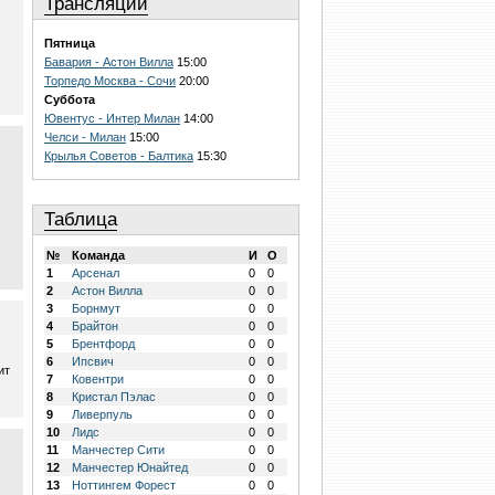
Трансляции
Пятница
Бавария - Астон Вилла
15:00
Торпедо Москва - Сочи
20:00
Суббота
Ювентус - Интер Милан
14:00
Челси - Милан
15:00
Крылья Советов - Балтика
15:30
Таблица
№
Команда
И
О
1
Арсенал
0
0
2
Астон Вилла
0
0
3
Борнмут
0
0
4
Брайтон
0
0
5
Брентфорд
0
0
6
Ипсвич
0
0
ит
7
Ковентри
0
0
8
Кристал Пэлас
0
0
9
Ливерпуль
0
0
10
Лидс
0
0
11
Манчестер Сити
0
0
12
Манчестер Юнайтед
0
0
13
Ноттингем Форест
0
0