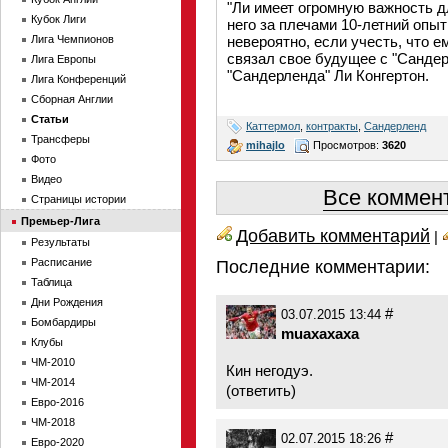
"Ли имеет огромную важность дл
Кубок Лиги
него за плечами 10-летний опыт
Лига Чемпионов
невероятно, если учесть, что е
связал свое будущее с "Сандер
Лига Европы
"Сандерленда" Ли Конгертон.
Лига Конференций
Сборная Англии
Статьи
Каттермол
,
контракты
,
Сандерленд
Трансферы
mihajlo
Просмотров:
3620
Фото
Видео
Все коммент
Страницы истории
Премьер-Лига
Добавить комментарий
|
Результаты
Расписание
Последние комментарии:
Таблица
Дни Рождения
#
03.07.2015 13:44
Бомбардиры
muaxaxaxa
Клубы
ЧМ-2010
Кин негодуэ.
ЧМ-2014
(
ответить
)
Евро-2016
ЧМ-2018
#
02.07.2015 18:26
Евро-2020