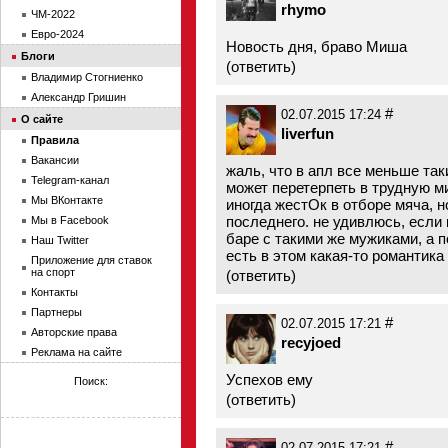
rhymo
ЧМ-2022
Евро-2024
Новость дня, браво Миша
Блоги
(
ответить
)
Владимир Стогниенко
Александр Гришин
#
02.07.2015 17:24
О сайте
liverfun
Правила
Вакансии
жаль, что в апл все меньше таки
Telegram-канал
может перетерпеть в трудную ми
Мы ВКонтакте
иногда жестОк в отборе мяча, н
последнего. не удивлюсь, если
Мы в Facebook
баре с такими же мужиками, а п
Наш Twitter
есть в этом какая-то романтика
Приложение для ставок
на спорт
(
ответить
)
Контакты
Партнеры
#
02.07.2015 17:21
Авторские права
recyjoed
Реклама на сайте
Успехов ему
Поиск:
(
ответить
)
#