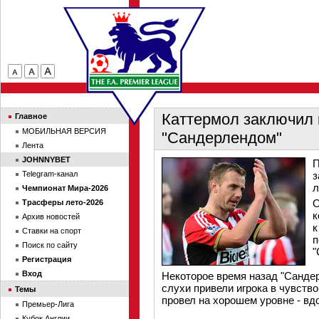
Каттермол заключил 
Главное
МОБИЛЬНАЯ ВЕРСИЯ
"Сандерлендом"
Лента
JOHNNYBET
П
Telegram-канал
з
л
Чемпионат Мира-2026
О
Трасферы лето-2026
к
Архив новостей
к
Ставки на спорт
п
Поиск по сайту
"
Регистрация
Вход
Некоторое время назад "Санде
слухи привели игрока в чувств
Темы
провел на хорошем уровне - вд
Премьер-Лига
Кубок Англии