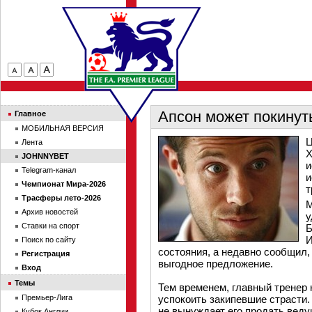
Апсон может покинут
Главное
МОБИЛЬНАЯ ВЕРСИЯ
Ц
Лента
Х
JOHNNYBET
и
Telegram-канал
и
Чемпионат Мира-2026
т
Трасферы лето-2026
М
Архив новостей
у
Ставки на спорт
Б
И
Поиск по сайту
состояния, а недавно сообщил, 
Регистрация
выгодное предложение.
Вход
Темы
Тем временем, главный тренер
Премьер-Лига
успокоить закипевшие страсти.
не вынуждает его продать веду
Кубок Англии