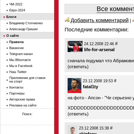
ЧМ-2022
Все коммент
Евро-2024
Блоги
Добавить комментарий
|
Владимир Стогниенко
Последние комментарии:
Александр Гришин
О сайте
Правила
#
24.12.2008 22:46
Вакансии
life-for-arsenal
Telegram-канал
Мы ВКонтакте
сначала подумал что Абрамович
Мы в Facebook
(
ответить
)
Наш Twitter
Приложение для ставок
#
23.12.2008 19:53
на спорт
fatal1ty
Контакты
Партнеры
на фото - Апсон - "Че серьезно
Авторские права
Реклама на сайте
XDDDDDDDDDDDDDDDDDDD
(
ответить
)
Поиск:
#
23.12.2008 15:38
akinfeev