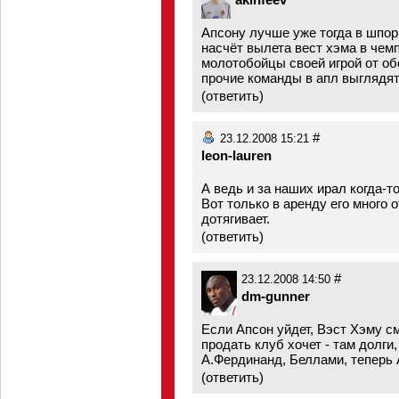
Апсону лучше уже тогда в шпо
насчёт вылета вест хэма в чемп
молотобойцы своей игрой от об
прочие команды в апл выглядя
(
ответить
)
#
23.12.2008 15:21
leon-lauren
А ведь и за наших ирал когда-т
Вот только в аренду его много 
дотягивает.
(
ответить
)
#
23.12.2008 14:50
dm-gunner
Если Апсон уйдет, Вэст Хэму см
продать клуб хочет - там долги
А.Фердинанд, Беллами, теперь 
(
ответить
)