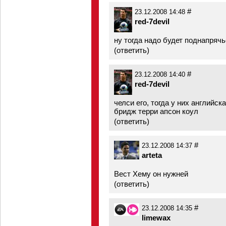
#
23.12.2008 14:48
red-7devil
ну тогда надо будет поднапрячьс
(
ответить
)
#
23.12.2008 14:40
red-7devil
челси его, тогда у них английск
бридж терри апсон коул
(
ответить
)
#
23.12.2008 14:37
arteta
Вест Хему он нужней
(
ответить
)
#
23.12.2008 14:35
limewax