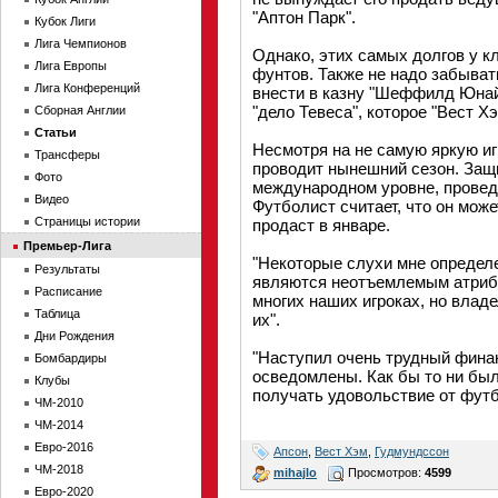
"Аптон Парк".
Кубок Лиги
Лига Чемпионов
Однако, этих самых долгов у к
Лига Европы
фунтов. Также не надо забыва
Лига Конференций
внести в казну "Шеффилд Юнай
"дело Тевеса", которое "Вест Хэ
Сборная Англии
Статьи
Несмотря на не самую яркую и
Трансферы
проводит нынешний сезон. Защ
Фото
международном уровне, провед
Видео
Футболист считает, что он может
Страницы истории
продаст в январе.
Премьер-Лига
"Некоторые слухи мне определ
Результаты
являются неотъемлемым атрибу
Расписание
многих наших игроках, но влад
Таблица
их".
Дни Рождения
"Наступил очень трудный финан
Бомбардиры
осведомлены. Как бы то ни был
Клубы
получать удовольствие от футбо
ЧМ-2010
ЧМ-2014
Евро-2016
Апсон
,
Вест Хэм
,
Гудмундссон
ЧМ-2018
mihajlo
Просмотров:
4599
Евро-2020