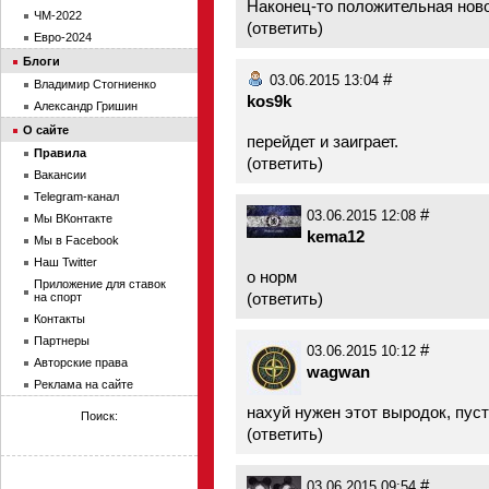
Наконец-то положительная нов
ЧМ-2022
(
ответить
)
Евро-2024
Блоги
#
03.06.2015 13:04
Владимир Стогниенко
kos9k
Александр Гришин
О сайте
перейдет и заиграет.
Правила
(
ответить
)
Вакансии
Telegram-канал
#
03.06.2015 12:08
Мы ВКонтакте
kema12
Мы в Facebook
Наш Twitter
о норм
Приложение для ставок
(
ответить
)
на спорт
Контакты
Партнеры
#
03.06.2015 10:12
Авторские права
wagwan
Реклама на сайте
наxуй нужен этот выродок, пус
Поиск:
(
ответить
)
#
03.06.2015 09:54