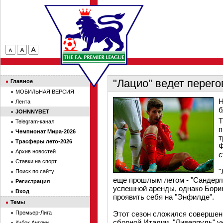
"Лацио" ведет перего
Главное
МОБИЛЬНАЯ ВЕРСИЯ
Н
Лента
б
JOHNNYBET
Т
Telegram-канал
п
Чемпионат Мира-2026
т
Трасферы лето-2026
Ф
Архив новостей
с
Ставки на спорт
"
Поиск по сайту
еще прошлым летом - "Сандерл
Регистрация
успешной аренды, однако Бори
Вход
проявить себя на "Энфилде".
Темы
Премьер-Лига
Этот сезон сложился совершенн
сборной Италии. "Ливерпуль" у
Кубок Англии