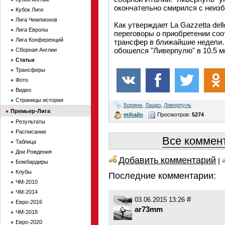
окончательно смирился с неиз
Кубок Лиги
Лига Чемпионов
Как утверждает La Gazzetta dell
Лига Европы
переговоры о приобретении соо
Лига Конференций
трансфер в ближайшие недели.
обошелся "Ливерпулю" в 10.5 
Сборная Англии
Статьи
Трансферы
Фото
Видео
Страницы истории
Борини
,
Лацио
,
Ливерпуль
Премьер-Лига
mihajlo
Просмотров:
5274
Результаты
Расписание
Все коммент
Таблица
Дни Рождения
Добавить комментарий
|
Бомбардиры
Клубы
Последние комментарии:
ЧМ-2010
ЧМ-2014
#
03.06.2015 13:26
Евро-2016
ar73mm
ЧМ-2018
Евро-2020