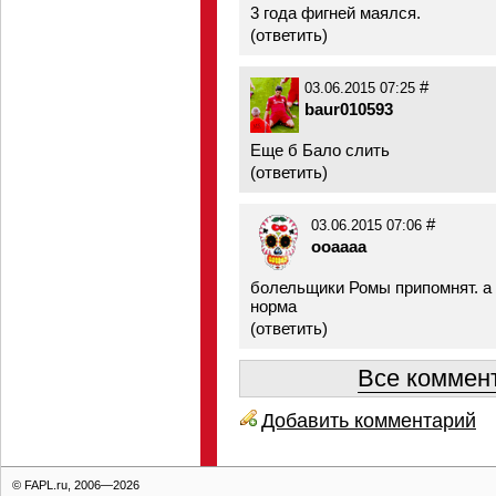
3 года фигней маялся.
(
ответить
)
#
03.06.2015 07:25
baur010593
Еще б Бало слить
(
ответить
)
#
03.06.2015 07:06
ooaaaa
болельщики Ромы припомнят. а
норма
(
ответить
)
Все коммент
Добавить комментарий
© FAPL.ru, 2006—2026