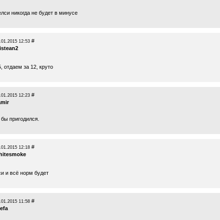
лси никогда не будет в минусе
#
.01.2015 12:53
istean2
5, отдаем за 12, круто
#
.01.2015 12:23
amir
 бы пригодился.
#
.01.2015 12:18
hitesmoke
и и всё норм будет
#
.01.2015 11:58
efa