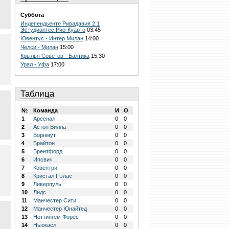
Суббота
Индепендьенте Ривадавия 2:1
Эстудиантес Рио-Куарто
03:45
Ювентус - Интер Милан
14:00
Челси - Милан
15:00
Крылья Советов - Балтика
15:30
Урал - Уфа
17:00
Таблица
№
Команда
И
О
1
Арсенал
0
0
2
Астон Вилла
0
0
3
Борнмут
0
0
4
Брайтон
0
0
5
Брентфорд
0
0
6
Ипсвич
0
0
7
Ковентри
0
0
8
Кристал Пэлас
0
0
9
Ливерпуль
0
0
10
Лидс
0
0
11
Манчестер Сити
0
0
12
Манчестер Юнайтед
0
0
13
Ноттингем Форест
0
0
14
Ньюкасл
0
0