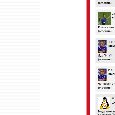
(
ответить
)
23
c
Ройса к нам..
(
ответить
)
23.01.
jame
Дух Пита?
(
ответить
)
23.01.
jame
Че творят эт
(
ответить
)
23
gj
Моур конечно
укрепится 3