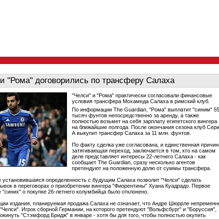
 и "Рома" договорились по трансферу Салаха
"Челси" и "Рома" практически согласовали финансовые
условия трансфера Мохамеда Салаха в римский клуб.
По информации The Guardian, "Рома" выплатит "синим" 5
тысяч фунтов непосредственно за аренду, а также
полностью возьмет на себя зарплату египетского вингера
на ближайшие полгода. После окончания сезона клуб Сер
А выкупит трансфер Салаха за 11 млн. фунтов.
По факту сделка уже согласована, и единственная причин
затягивающая переход, заключается в том, кто на самом
деле представляет интересы 22-летнего Салаха - как
сообщает The Guardian, сразу несколько агентов
претендуют на положенную долю от суммы трансфера.
 установившаяся определенность с будущим Салаха позволит "Челси" сделать
вок в переговорах о приобретении вингера "Фиорентины" Хуана Куадрадо. Первое
 "синих" о покупке 26-летнего колумбийца было отклонено.
ии издания, планируемая продажа Салаха не означает, что Андре Шюррле непременн
"Челси". Игрок сборной Германии, на которого претендуют "Вольфсбург" и "Боруссия",
окинуть "Стэмфорд Бридж" в январе - хотя бы для того, чтобы полностью окупить