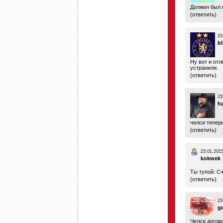
Должен был 
(
ответить
)
23
b
Ну вот и отл
устранили.
(
ответить
)
23
h
челси тепер
(
ответить
)
23.01.2015
kokwek
Ты тупой. Сч
(
ответить
)
23
g
Челси догов