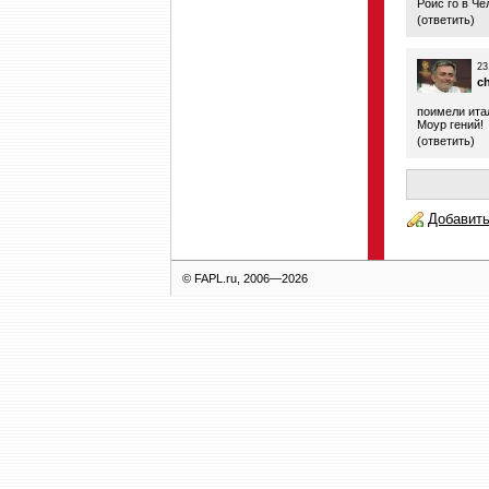
Ройс го в Че
(
ответить
)
23
c
поимели ита
Моур гений!
(
ответить
)
Добавить
© FAPL.ru, 2006—2026