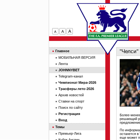
"Челси"
Главное
МОБИЛЬНАЯ ВЕРСИЯ
Лента
JOHNNYBET
Telegram-канал
Чемпионат Мира-2026
Трасферы лето-2026
Архив новостей
Ставки на спорт
Поиск по сайту
Регистрация
Более-менее
решающий ры
Вход
предложение
Темы
По информац
Премьер-Лига
останется в 
еще может п
Кубок Англии