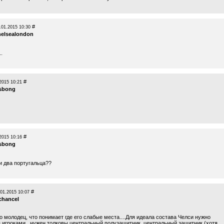
#
.01.2015 10:30
helsealondon
.
#
2015 10:21
sbong
#
2015 10:16
sbong
и два португальца??
#
.01.2015 10:07
chancel
 молодец, что понимает где его слабые места....Для идеала состава Челси нужно
я игроками...нужен толковы центральный полузащитник, центральный защитник (хотя