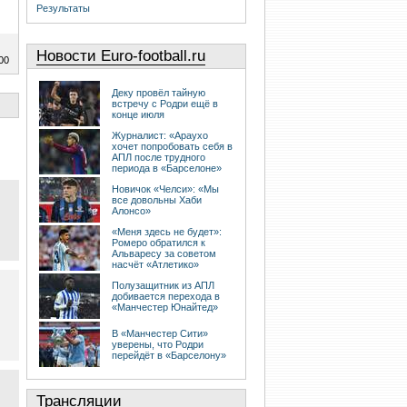
Результаты
Новости Euro-football.ru
00
Деку провёл тайную
встречу с Родри ещё в
конце июля
Журналист: «Араухо
хочет попробовать себя в
АПЛ после трудного
периода в «Барселоне»
Новичок «Челси»: «Мы
все довольны Хаби
Алонсо»
«Меня здесь не будет»:
Ромеро обратился к
Альваресу за советом
насчёт «Атлетико»
Полузащитник из АПЛ
добивается перехода в
«Манчестер Юнайтед»
В «Манчестер Сити»
уверены, что Родри
перейдёт в «Барселону»
Трансляции