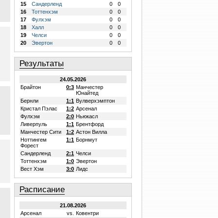
15
Сандерленд
0
0
16
Тоттенхэм
0
0
17
Фулхэм
0
0
18
Халл
0
0
19
Челси
0
0
20
Эвертон
0
0
Результаты
24.05.2026
Брайтон
0:3
Манчестер
Юнайтед
Бернли
1:1
Вулверхэмптон
Кристал Пэлас
1:2
Арсенал
Фулхэм
2:0
Ньюкасл
Ливерпуль
1:1
Брентфорд
Манчестер Сити
1:2
Астон Вилла
Ноттингем
1:1
Борнмут
Форест
Сандерленд
2:1
Челси
Тоттенхэм
1:0
Эвертон
Вест Хэм
3:0
Лидс
Расписание
21.08.2026
Арсенал
vs.
Ковентри