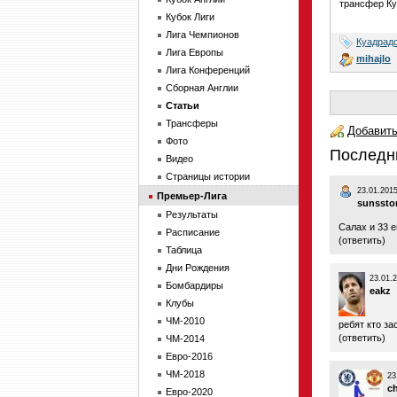
трансфер Ку
Кубок Лиги
Лига Чемпионов
Куадрад
Лига Европы
mihajlo
Лига Конференций
Сборная Англии
Статьи
Трансферы
Добавить
Фото
Последн
Видео
Страницы истории
23.01.2015
Премьер-Лига
sunssto
Результаты
Салах и 33 е
Расписание
(
ответить
)
Таблица
Дни Рождения
23.01.
Бомбардиры
eakz
Клубы
ЧМ-2010
ребят кто з
(
ответить
)
ЧМ-2014
Евро-2016
ЧМ-2018
23
c
Евро-2020