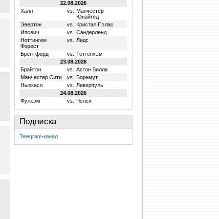
22.08.2026
Халл
vs.
Манчестер
Юнайтед
Эвертон
vs.
Кристал Пэлас
Ипсвич
vs.
Сандерленд
Ноттингем
vs.
Лидс
Форест
Брентфорд
vs.
Тоттенхэм
23.08.2026
Брайтон
vs.
Астон Вилла
Манчестер Сити
vs.
Борнмут
Ньюкасл
vs.
Ливерпуль
24.08.2026
Фулхэм
vs.
Челси
Подписка
Telegram-канал