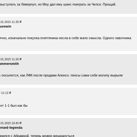
выступать за Ливерпуп, но Моу дал ему шанс поиграть за Челси. Прощай.
#
.01.2015 11:35
lueswin
ично, изначально покупка египтянина несла в себе мало смысла. Одного лавочника
#
.01.2015 11:20
ammersmith
ь посыпется, как ЛФК после продажи Алонсо. пенсы сами себе могилу вырыли
#
 11:13
ет 1-1 был как бы
#
.01.2015 10:45
errard-legenda
орился с Абрамкой, теперь можно мешкануться