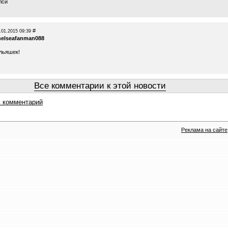
лси
#
.01.2015 09:39
helseafanman088
льяшек!
Все комментарии к этой новости
 комментарий
Реклама на сайте