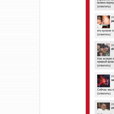
можно верну
(
ответить
)
23
j
его купили т
(
ответить
)
23
di
Нах всякие 
правый флан
(
ответить
)
23
s
Сейчас мы ег
(
ответить
)
23
c