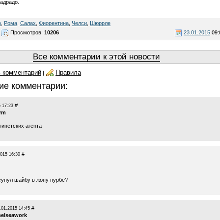
адрадо.
о
,
Рома
,
Салах
,
Фиорентина
,
Челси
,
Шюррле
Просмотров:
10206
23.01.2015
09:
Все комментарии к этой новости
 комментарий
Правила
|
ие комментарии:
#
 17:23
rm
гипетских агента
#
2015 16:30
асунул шайбу в жопу нурбе?
#
.01.2015 14:45
helseawork