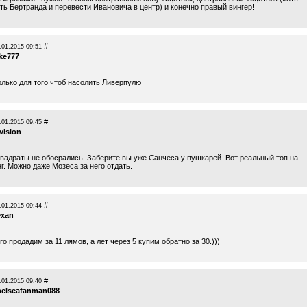
ть Бертранда и перевести Ивановича в центр) и конечно правый вингер!
#
.01.2015 09:51
ake777
олько для того чтоб насолить Ливерпулю
#
.01.2015 09:45
vision
квадраты не обосрались. Заберите вы уже Санчеса у пушкарей. Вот реальный топ на
г. Можно даже Мозеса за него отдать.
#
.01.2015 09:44
exan
о продадим за 11 лямов, а лет через 5 купим обратно за 30.)))
#
.01.2015 09:40
helseafanman088