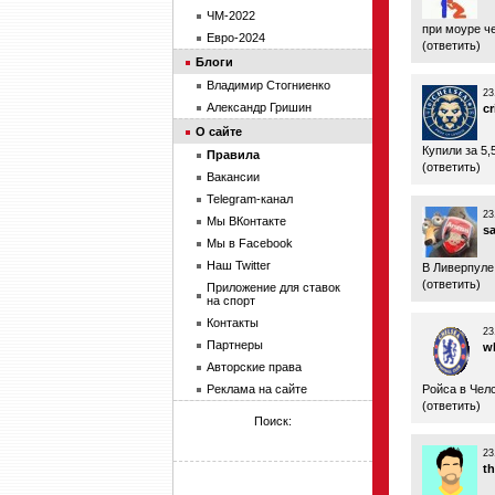
ЧМ-2022
при моуре че
Евро-2024
(
ответить
)
Блоги
Владимир Стогниенко
23
Александр Гришин
cr
О сайте
Купили за 5,
Правила
(
ответить
)
Вакансии
Telegram-канал
23
Мы ВКонтакте
s
Мы в Facebook
Наш Twitter
В Ливерпуле
(
ответить
)
Приложение для ставок
на спорт
Контакты
23
Партнеры
w
Авторские права
Реклама на сайте
Ройса в Челс
(
ответить
)
Поиск:
23
th