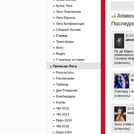
Кубок Лиги
Лига Чемпионов
Добавить
Лига Европы
Последн
Лига Конференций
Сборная Англии
Статьи
22.10.
aliml
Трансферы
Фото
Ну да Марш 
Видео
повиноватьс
Сколько люд
Страницы истории
(
ответить
)
Премьер-Лига
Результаты
22
Расписание
b
Таблица
Дни Рождения
Лэмпард > в
(
ответить
)
Бомбардиры
Клубы
ЧМ-2010
22.1
tor1
ЧМ-2014
Евро-2016
Эххх стиви с
ЧМ-2018
(
ответить
)
Евро-2020