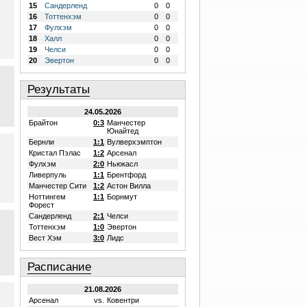
15
Сандерленд
0
0
16
Тоттенхэм
0
0
17
Фулхэм
0
0
18
Халл
0
0
19
Челси
0
0
20
Эвертон
0
0
Результаты
24.05.2026
Брайтон
0:3
Манчестер
Юнайтед
Бернли
1:1
Вулверхэмптон
Кристал Пэлас
1:2
Арсенал
Фулхэм
2:0
Ньюкасл
Ливерпуль
1:1
Брентфорд
Манчестер Сити
1:2
Астон Вилла
Ноттингем
1:1
Борнмут
Форест
Сандерленд
2:1
Челси
Тоттенхэм
1:0
Эвертон
Вест Хэм
3:0
Лидс
Расписание
21.08.2026
Арсенал
vs.
Ковентри