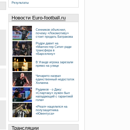
Результаты
Новости Euro-football.ru
Сенников объяснил,
почему «Локомотиву»
стоит продать Батракова
Родри давит на
«Манчестер Сити» ради
трансфера в
«Барселону»
В Уганде игрока зарезали
прямо на улице
Чичарито назвал
единственный недостаток
Холанна
Радимов - о Даку:
«Спартаку» нужен был
нападающий с гарантией
гола»
«Реал» нацелился на
полузащитника
«Ювентуса»
Трансляции