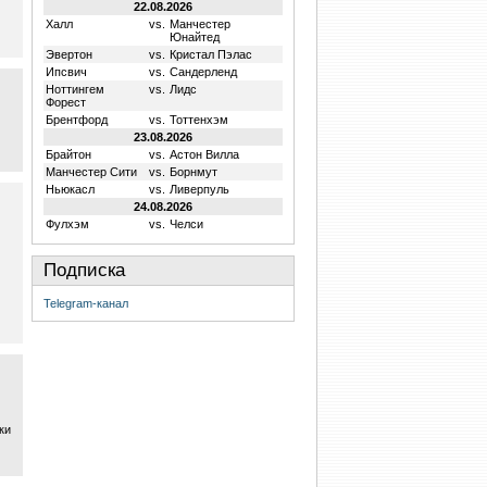
22.08.2026
Халл
vs.
Манчестер
Юнайтед
Эвертон
vs.
Кристал Пэлас
Ипсвич
vs.
Сандерленд
Ноттингем
vs.
Лидс
Форест
Брентфорд
vs.
Тоттенхэм
23.08.2026
Брайтон
vs.
Астон Вилла
Манчестер Сити
vs.
Борнмут
Ньюкасл
vs.
Ливерпуль
24.08.2026
Фулхэм
vs.
Челси
Подписка
Telegram-канал
ки