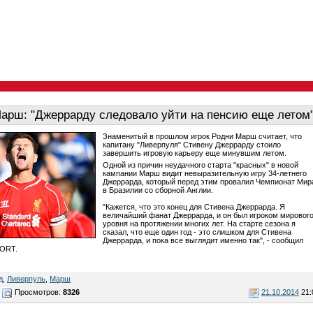
арш: "Джеррарду следовало уйти на пенсию еще летом
Знаменитый в прошлом игрок Родни Марш считает, что
капитану "Ливерпуля" Стивену Джеррарду стоило
завершить игровую карьеру еще минувшим летом.
Одной из причин неудачного старта "красных" в новой
кампании Марш видит невыразительную игру 34-летнего
Джеррарда, который перед этим провалил Чемпионат Мир
в Бразилии со сборной Англии.
"Кажется, что это конец для Стивена Джеррарда. Я
величайший фанат Джеррарда, и он был игроком мировог
уровня на протяжении многих лет. На старте сезона я
сказал, что еще один год - это слишком для Стивена
Джеррарда, и пока все выглядит именно так", - сообщил
PORT.
д
,
Ливерпуль
,
Марш
Просмотров:
8326
21.10.2014
21: