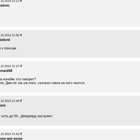
#
.10.2014 22:12
hebrec
#
.10.2014 21:56
selord
ю к пенсам
#
.10.2014 21:47
errard08
а нонейм это говорит?
е, Джи не так уж плох, сколько говна на него льется.
#
.10.2014 21:46
amir
 хоть до 50...Джеррард заслужил
#
.10.2014 21:42
ome-get-some