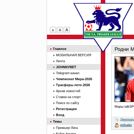
Родни М
Главное
МОБИЛЬНАЯ ВЕРСИЯ
Лента
JOHNNYBET
Telegram-канал
Чемпионат Мира-2026
Трасферы лето-2026
Архив новостей
Ставки на спорт
Поиск по сайту
Марш talkS
Регистрация
Вход
Джеррар
Темы
mihajlo
Премьер-Лига
Кубок Англии