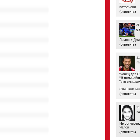
потрачено
(
ответить
)
21
ga
Лэмпс > Джи
(
ответить
)
21
m
"конец для 
"Я величайш
"это слишко
Слишком мно
(
ответить
)
21
r
Не согласен.
Челси
(
ответить
)