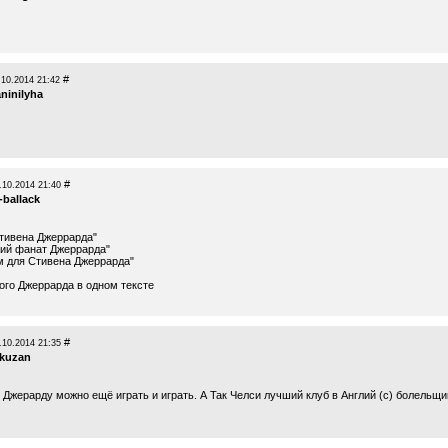
#
.10.2014 21:42
ninilyha
#
.10.2014 21:40
-ballack
Стивена Джеррарда"
ий фанат Джеррарда"
м для Стивена Джеррарда"
го Джеррарда в одном тексте
#
.10.2014 21:35
akuzan
 Джерарду можно ещё играть и играть. А Так Челси лучший клуб в Англий (с) болельщи