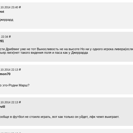
#
.10.2014 23:40
rot
Джеррард
#
 22:34
991
сти Дриблинг уже не тот Выносливость не на высоте Но ни у одного игрока ливера(есл
ьер лиги)нет такого видения поля и паса как у Джеррарда
#
.10.2014 22:13
imon70
то это-Родни Марш?
#
.10.2014 22:13
vill
обще в футбол не стоило играть, вот как только он уйдет, лфк чемп выиграет.