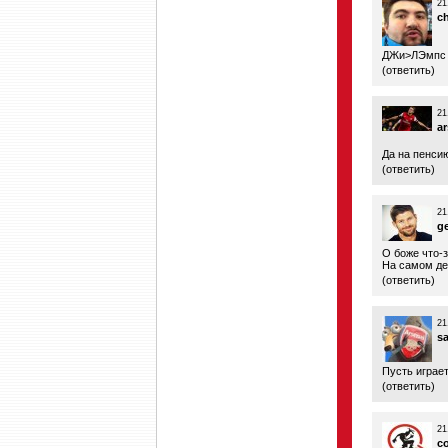
21
c
ДЖи>ЛЭмпс
(
ответить
)
21
ar
Да на пенси
(
ответить
)
21
g
О боже что-з
На самом дел
(
ответить
)
21
s
Пусть играет
(
ответить
)
21
c