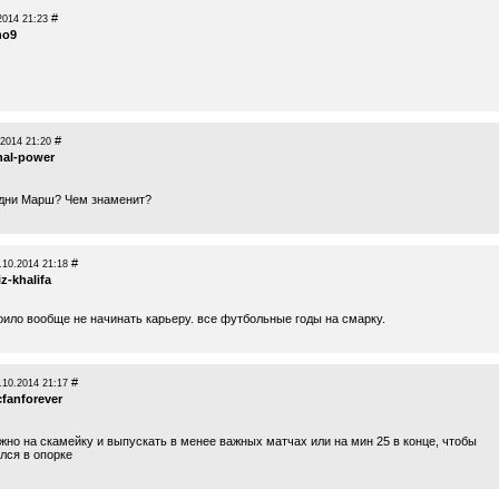
#
2014 21:23
no9
#
.2014 21:20
nal-power
одни Марш? Чем знаменит?
#
.10.2014 21:18
z-khalifa
оило вообще не начинать карьеру. все футбольные годы на смарку.
#
.10.2014 21:17
cfanforever
жно на скамейку и выпускать в менее важных матчах или на мин 25 в конце, чтобы
лся в опорке