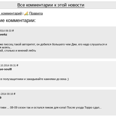
Все комментарии к этой новости
 комментарий
Правила
|
ие комментарии:
#
2014 09:33
iverkz
же писсец такой авторитет, он добился большего чем Джи, его надо слушаться и
я млять..
ей, столько и мнений лябть
#
.10.2014 00:31
lue-soul8
се полузащитники и закидывайте камнями до века ;)
#
0.2014 00:16
9
тиви ... 08-09 сезон так и остался пиком для кэпа! После ухода Торро сдал...