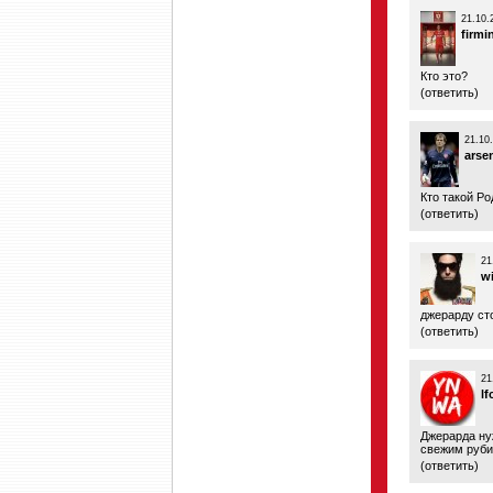
21.10.
firmi
Кто это?
(
ответить
)
21.10
arse
Кто такой Р
(
ответить
)
21
wi
джерарду ст
(
ответить
)
21
lf
Джерарда ну
свежим руби
(
ответить
)