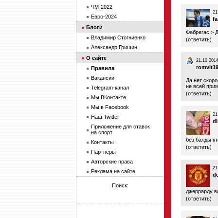
ЧМ-2022
21
Евро-2024
fa
Блоги
Фабрегас > 
Владимир Стогниенко
(
ответить
)
Александр Гришин
О сайте
21.10.2014
romvit1
Правила
Вакансии
Да нет скоро
не всей прим
Telegram-канал
(
ответить
)
Мы ВКонтакте
Мы в Facebook
21
Наш Twitter
d
Приложение для ставок
на спорт
без балды к
Контакты
(
ответить
)
Партнеры
Авторские права
21
Реклама на сайте
de
Поиск:
джеррарду во
(
ответить
)