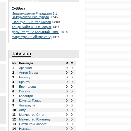
Суббота
Индепендьенте Ривадавия 2:1
Эстудиантес Рио-Куарто
03:45
Ювентус 1:2 Интер Милан
14:00
Хайденхайм 4:3 Оснабрюк
14:00
Дармштадт 2:2 Хольштайн Киль
14:00
Магдебург 1:6 Айнтрахт Бр
14:00
и
Таблица
№
Команда
И
О
1
Арсенал
0
0
2
Астон Вилла
0
0
3
Борнмут
0
0
4
Брайтон
0
0
5
Брентфорд
0
0
6
Ипсвич
0
0
7
Ковентри
0
0
8
Кристал Пэлас
0
0
9
Ливерпуль
0
0
10
Лидс
0
0
11
Манчестер Сити
0
0
12
Манчестер Юнайтед
0
0
13
Ноттингем Форест
0
0
14
Ньюкасл
0
0