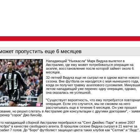
может пропустить еще 6 месяцев
Нападающий "Ньюкасла" Марк Видука вылетел в
Австралию, где ему может потребоваться операция на
ахилле, восстановление после которой займет около 6
месяцев.
32-летний Видука еще не сыграл ни в одном матче нового
сезона. Вне футбола он находится с мая нынешнего года,
когда он получил травму ахиллового сухожилия. Минувш
летом нападающий уже перенес одну операцию, однако,
она оказалась не успешной.
"Существует вероятность, что ему потребуется повторна
операция. Если это случится, мы не сможем на него
рассчитывать еще в течение 6 месяцев. Он уже прошел
ование, но решил слетать в Австралию для консультации с другими докторами", - заяв
ренер "сорок" Джо Кинэйр.
то нападающий сборной Австралии перебрался на "Сент Джеймс Парк" в июне 2007
длсбро" в качестве свободного агента. В прошлом сезоне Видука сыграл в 21 матче за
забил 7 голов. До "Боро" футболист защищал цвета таких клубов как "Селтик" и "Лидс".