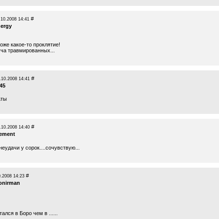
#
.10.2008 14:41
ergy
оже какое-то проклятие!
уча травмированных...
#
.10.2008 14:41
45
аты
#
.10.2008 14:40
lement
 неудачи у сорок....сочувствую...
#
0.2008 14:23
onirman
ался в Боро чем в ......