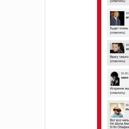
(
ответить
)
10
a
Будет очень 
(
ответить
)
10
s
Врагу такого
(
ответить
)
10.10.
sano
Искринни жал
(
ответить
)
10
m
Вот все напы 
Нп Шола Аме
9 Нп Обафем