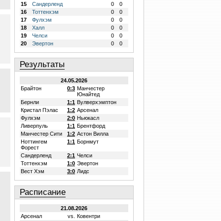
15
Сандерленд
0
0
16
Тоттенхэм
0
0
17
Фулхэм
0
0
18
Халл
0
0
19
Челси
0
0
20
Эвертон
0
0
Результаты
24.05.2026
Брайтон
0:3
Манчестер
Юнайтед
Бернли
1:1
Вулверхэмптон
Кристал Пэлас
1:2
Арсенал
Фулхэм
2:0
Ньюкасл
Ливерпуль
1:1
Брентфорд
Манчестер Сити
1:2
Астон Вилла
Ноттингем
1:1
Борнмут
Форест
Сандерленд
2:1
Челси
Тоттенхэм
1:0
Эвертон
Вест Хэм
3:0
Лидс
Расписание
21.08.2026
Арсенал
vs.
Ковентри