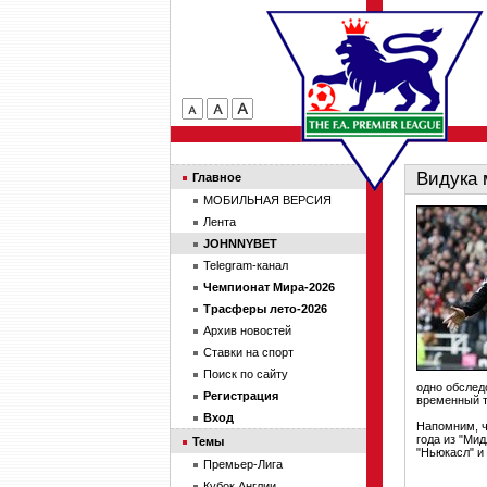
Видука 
Главное
МОБИЛЬНАЯ ВЕРСИЯ
Лента
JOHNNYBET
Telegram-канал
Чемпионат Мира-2026
Трасферы лето-2026
Архив новостей
Ставки на спорт
Поиск по сайту
одно обслед
Регистрация
временный т
Вход
Напомним, ч
года из "Ми
Темы
"Ньюкасл" и 
Премьер-Лига
Кубок Англии