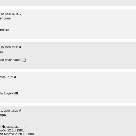
#
.10.2008 14:15
rshome
плохо...
#
.10.2008 13:31
tep
 не пожелаешь(((
#
2008 13:24
ь Видуку!!!
#
.10.2008 13:22
aly6
Ньюкасла.........
оби 12.10.1981
и Мартинс 28.10.1984