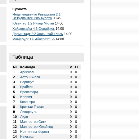
Суббота
Индепендьенте Ривадавия 2:1
Эстудиантес Рио-Куарто
03:45
Ювентус 1:2 Интер Милан
14:00
Хайденхайм 4:3 Оснабрюк
14:00
Дармштадт 2:2 Хольштайн Киль
14:00
Магдебург 1:6 Айнтрахт Бр
14:00
Таблица
№
Команда
И
О
1
Арсенал
0
0
2
Астон Вилла
0
0
3
Борнмут
0
0
4
Брайтон
0
0
5
Брентфорд
0
0
6
Ипсвич
0
0
7
Ковентри
0
0
8
Кристал Пэлас
0
0
9
Ливерпуль
0
0
10
Лидс
0
0
11
Манчестер Сити
0
0
12
Манчестер Юнайтед
0
0
13
Ноттингем Форест
0
0
14
Ньюкасл
0
0