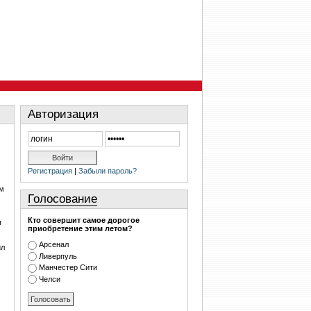
Авторизация
Регистрация
|
Забыли пароль?
им
Голосование
Кто совершит самое дорогое
я
приобретение этим летом?
Арсенал
ил
Ливерпуль
Манчестер Сити
Челси