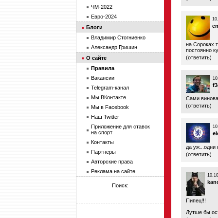
ЧМ-2022
Евро-2024
10
en
Блоги
Владимир Стогниенко
на Сороках т
Александр Гришин
постоянно к
(
ответить
)
О сайте
Правила
Вакансии
10
f3
Telegram-канал
Мы ВКонтакте
Сами винов
(
ответить
)
Мы в Facebook
Наш Twitter
Приложение для ставок
10
на спорт
e
Контакты
да уж...одни
Партнеры
(
ответить
)
Авторские права
Реклама на сайте
10.1
kan
Поиск:
Пипец!!!
Лутше бы ост