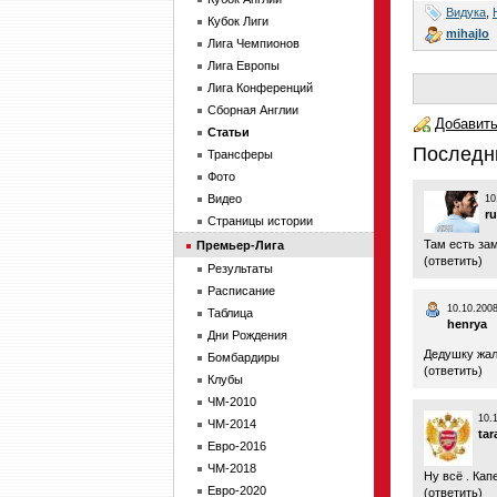
Видука
,
Кубок Лиги
mihajlo
Лига Чемпионов
Лига Европы
Лига Конференций
Сборная Англии
Добавить
Статьи
Последн
Трансферы
Фото
Видео
10
r
Страницы истории
Там есть за
Премьер-Лига
(
ответить
)
Результаты
Расписание
10.10.2008
Таблица
henrya
Дни Рождения
Дедушку жал
Бомбардиры
(
ответить
)
Клубы
ЧМ-2010
10.
ЧМ-2014
tar
Евро-2016
ЧМ-2018
Ну всё . Ка
Евро-2020
(
ответить
)