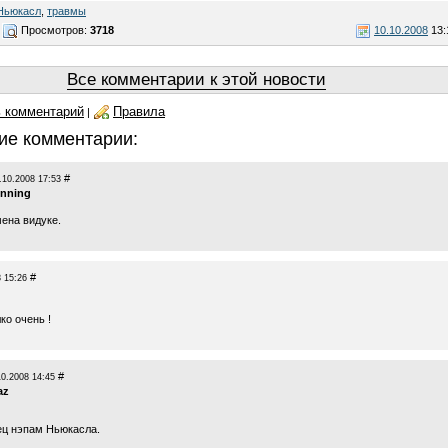
Ньюкасл
,
травмы
Просмотров:
3718
10.10.2008
13:
Все комментарии к этой новости
 комментарий
Правила
|
ие комментарии:
#
.10.2008 17:53
unning
мена видуке.
#
 15:26
ко очень !
#
10.2008 14:45
az
пец нэпам Ньюкасла.