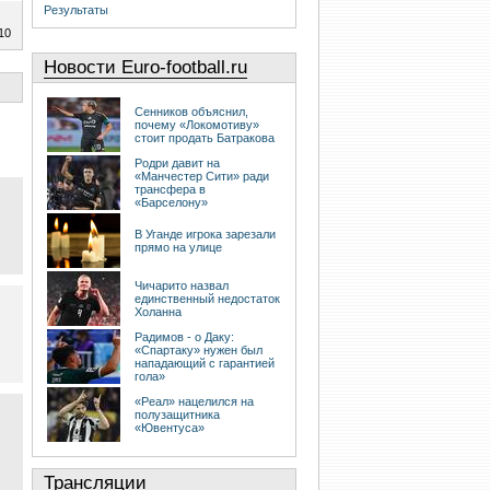
Результаты
10
Новости Euro-football.ru
Сенников объяснил,
почему «Локомотиву»
стоит продать Батракова
Родри давит на
«Манчестер Сити» ради
трансфера в
«Барселону»
В Уганде игрока зарезали
прямо на улице
Чичарито назвал
единственный недостаток
Холанна
Радимов - о Даку:
«Спартаку» нужен был
нападающий с гарантией
гола»
«Реал» нацелился на
полузащитника
«Ювентуса»
Трансляции