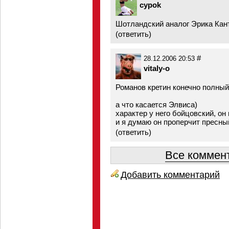
cypok
Шотландский аналог Эрика Кант
(
ответить
)
#
28.12.2006 20:53
vitaly-o
Романов кретин конечно полный
а что касается Элвиса)
характер у него бойцовский, он
и я думаю он проперчит пресны
(
ответить
)
Все коммент
Добавить комментарий