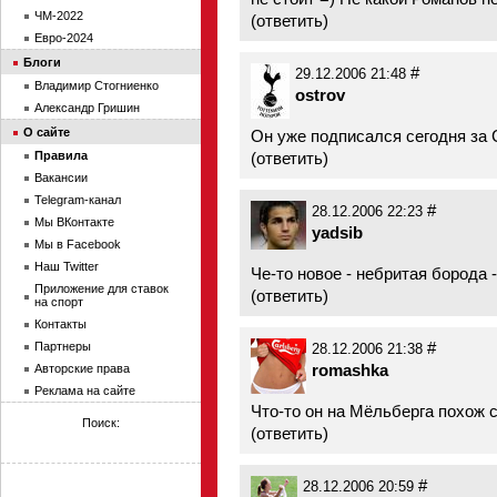
ЧМ-2022
(
ответить
)
Евро-2024
Блоги
#
29.12.2006 21:48
Владимир Стогниенко
ostrov
Александр Гришин
О сайте
Он уже подписался сегодня за 
Правила
(
ответить
)
Вакансии
Telegram-канал
#
28.12.2006 22:23
Мы ВКонтакте
yadsib
Мы в Facebook
Наш Twitter
Че-то новое - небритая борода 
Приложение для ставок
(
ответить
)
на спорт
Контакты
#
Партнеры
28.12.2006 21:38
romashka
Авторские права
Реклама на сайте
Что-то он на Мёльберга похож 
Поиск:
(
ответить
)
#
28.12.2006 20:59