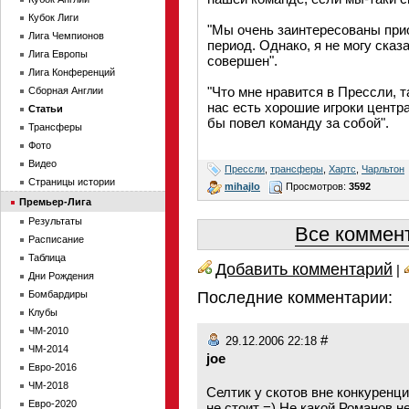
Кубок Лиги
"Мы очень заинтересованы при
Лига Чемпионов
период. Однако, я не могу сказа
Лига Европы
совершен".
Лига Конференций
"Что мне нравится в Прессли, т
Сборная Англии
нас есть хорошие игроки центра
Статьи
бы повел команду за собой".
Трансферы
Фото
Видео
Прессли
,
трансферы
,
Хартс
,
Чарльтон
Страницы истории
mihajlo
Просмотров:
3592
Премьер-Лига
Результаты
Все коммент
Расписание
Таблица
Добавить комментарий
|
Дни Рождения
Бомбардиры
Последние комментарии:
Клубы
ЧМ-2010
#
29.12.2006 22:18
ЧМ-2014
joe
Евро-2016
ЧМ-2018
Селтик у скотов вне конкуренции
Евро-2020
не стоит =) Не какой Романов н