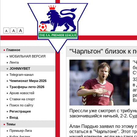
"Чарльтон" близок к 
Главное
МОБИЛЬНАЯ ВЕРСИЯ
"
Лента
б
JOHNNYBET
С
Telegram-канал
3
Чемпионат Мира-2026
в
Трасферы лето-2026
а
Архив новостей
р
Ставки на спорт
В
Поиск по сайту
Прессли уже смотрел с трибуны
Регистрация
закончившийся ничьей, 2-2. Суд
Вход
Темы
Алан Пардью заявил по этому п
Премьер-Лига
остаться в "Чарльтоне". Этот 
нашей команде, если мы-таки с
Кубок Англии