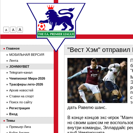
"Вест Хэм" отправил
Главное
МОБИЛЬНАЯ ВЕРСИЯ
П
Лента
б
JOHNNYBET
"
Telegram-канал
М
Чемпионат Мира-2026
Э
Трасферы лето-2026
р
Архив новостей
п
Ставки на спорт
с
т
Поиск по сайту
дать Равелю шанс.
Регистрация
Вход
В конце концов экс-игрок "Манч
Темы
но своим шансом не воспользо
Премьер-Лига
внутри команды, Эллардайс ре
клуб Чемпиошипа.
Кубок Англии