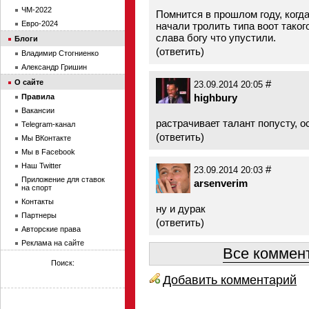
ЧМ-2022
Помнится в прошлом году, когд
Евро-2024
начали тролить типа воот такого
слава богу что упустили.
Блоги
(
ответить
)
Владимир Стогниенко
Александр Гришин
О сайте
#
23.09.2014 20:05
highbury
Правила
Вакансии
растрачивает талант попусту, о
Telegram-канал
(
ответить
)
Мы ВКонтакте
Мы в Facebook
Наш Twitter
#
23.09.2014 20:03
Приложение для ставок
arsenverim
на спорт
Контакты
ну и дурак
Партнеры
(
ответить
)
Авторские права
Реклама на сайте
Все коммент
Поиск:
Добавить комментарий