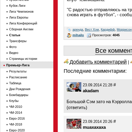
Кубок Лиги
"С радостью отправляюсь на тр
Лига Чемпионов
снова играть в футбол", - сооб
Лига Европы
Лига Конференций
Сборная Англии
аренда
,
Вест Хэм
,
Кардифф
,
Моррисон
mihajlo
Просмотров:
4045
Статьи
Трансферы
Фото
Все коммент
Видео
Страницы истории
Добавить комментарий
|
Премьер-Лига
Последние комментарии:
Результаты
Расписание
Таблица
#
23.09.2014 21:28
Дни Рождения
akadam
Бомбардиры
Клубы
Большой Сэм зато на Кэрролла 
ЧМ-2010
(
ответить
)
ЧМ-2014
Евро-2016
#
23.09.2014 20:26
ЧМ-2018
muaxaxaxa
Евро-2020