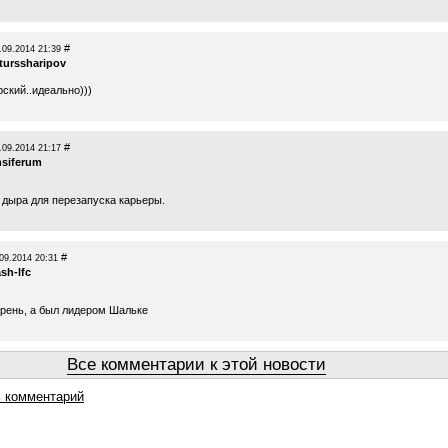
#
.09.2014 21:39
turssharipov
ский..идеально)))
#
.09.2014 21:17
nsiferum
дыра для перезапуска карьеры.
#
09.2014 20:31
ash-lfc
арень, а был лидером Шальке
Все комментарии к этой новости
 комментарий