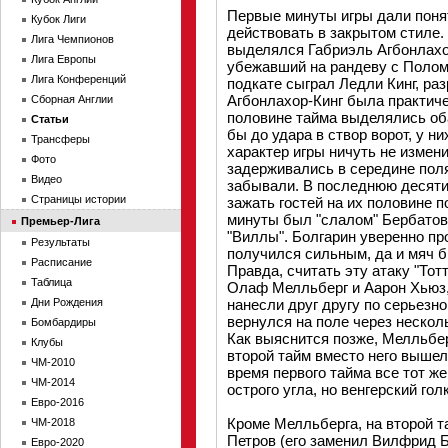
Первые минуты игры дали поня
Кубок Лиги
действовать в закрытом стиле.
Лига Чемпионов
выделялся Габриэль Агбонлахор
Лига Европы
убежавший на рандеву с Полом
Лига Конференций
подкате сыграл Ледли Кинг, ра
Агбонлахор-Кинг была практиче
Сборная Англии
половине тайма выделялись оба
Статьи
бы до удара в створ ворот, у н
Трансферы
характер игры ничуть не измен
Фото
задерживались в середине поля,
Видео
забывали. В последнюю десяти
Страницы истории
зажать гостей на их половине 
минуты был "слалом" Бербатов
Премьер-Лига
"Виллы". Болгарин уверенно пр
Результаты
получился сильным, да и мяч б
Расписание
Правда, считать эту атаку "То
Таблица
Олаф Мелльберг и Аарон Хьюз,
Дни Рождения
нанесли друг другу по серьезн
вернулся на поле через несколь
Бомбардиры
Как выяснится позже, Мелльбер
Клубы
второй тайм вместо него выше
ЧМ-2010
время первого тайма все тот ж
ЧМ-2014
острого угла, но венгерский го
Евро-2016
Кроме Мелльберга, на второй т
ЧМ-2018
Петров (его заменил Вилфрид Б
Евро-2020