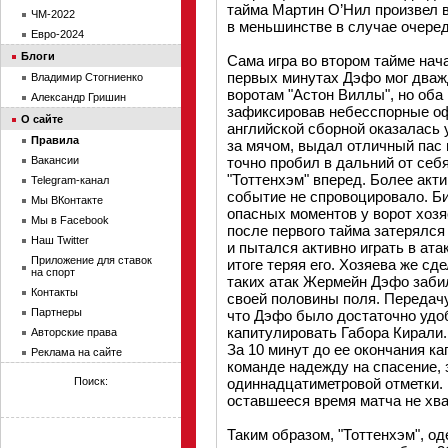
тайма Мартин О’Нил произвел в
ЧМ-2022
в меньшинстве в случае очеред
Евро-2024
Блоги
Сама игра во втором тайме нач
первых минутах Дэфо мог дваж
Владимир Стогниенко
воротам "Астон Виллы", но оба
Александр Гришин
зафиксировав небесспорные о
О сайте
английской сборной оказалась 
Правила
за мячом, выдал отличный пас 
Вакансии
точно пробил в дальний от себ
"Тоттенхэм" вперед. Более акти
Telegram-канал
событие не спровоцировало. Б
Мы ВКонтакте
опасных моментов у ворот хозя
Мы в Facebook
после первого тайма затерялся
Наш Twitter
и пытался активно играть в ата
Приложение для ставок
итоге теряя его. Хозяева же сд
на спорт
таких атак Жермейн Дэфо забил
Контакты
своей половины поля. Передачу
Партнеры
что Дэфо было достаточно удоб
капитулировать Габора Кирали.
Авторские права
За 10 минут до ее окончания к
Реклама на сайте
команде надежду на спасение, 
Поиск:
одиннадцатиметровой отметки. 
оставшееся время матча не хва
Таким образом, "Тоттенхэм", 