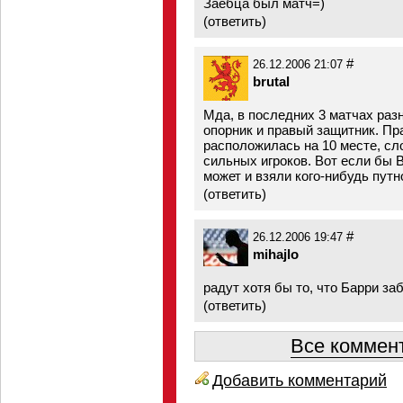
Заебца был матч=)
(
ответить
)
#
26.12.2006 21:07
brutal
Мда, в последних 3 матчах разн
опорник и правый защитник. Пр
расположилась на 10 месте, с
сильных игроков. Вот если бы В
может и взяли кого-нибудь путно
(
ответить
)
#
26.12.2006 19:47
mihajlo
радут хотя бы то, что Барри заб
(
ответить
)
Все коммент
Добавить комментарий