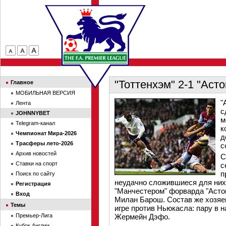
"Тоттенхэм" 2-1 "Аст
Главное
МОБИЛЬНАЯ ВЕРСИЯ
"
Лента
с
JOHNNYBET
м
Telegram-канал
к
Чемпионат Мира-2026
д
Трасферы лето-2026
с
Архив новостей
С
Ставки на спорт
с
п
Поиск по сайту
неудачно сложившиеся для них 
Регистрация
"Манчестером" форварда "Асто
Вход
Милан Барош. Состав же хозяе
Темы
игре против Ньюкасла: пару в 
Премьер-Лига
Жермейн Дэфо.
Кубок Англии