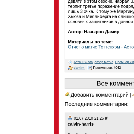
девяти в этом сезоне, набрал 3
терпит третье поражение подря
лишь 3 очка. К тому же Мартин
Хьюза и Мелльберга не слишком
основных защитников в данной 
Автор: Назыров Дамир
Материалы по теме:
Отчет о матче Тоттенхэм - Аст
Астон Вилла
,
обзор матча
,
Премьер-Ли
damirn
Просмотров:
4043
Все коммент
Добавить комментарий
|
Последние комментарии:
#
01.07.2010 21:26
calvin-harris