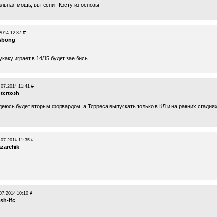
еальная мощь, вытеснит Косту из основы
#
2014 12:37
sbong
лукаку играет в 14/15 будет зае.бись
#
.07.2014 11:41
etertosh
деюсь будет вторым форвардом, а Торреса выпускать только в КЛ и на ранних стадия
#
.07.2014 11:35
azarchik
#
07.2014 10:10
ash-lfc