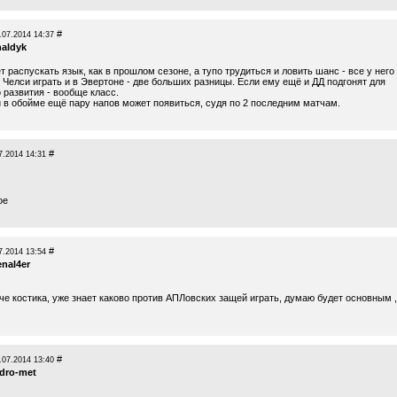
#
.07.2014 14:37
haldyk
т распускать язык, как в прошлом сезоне, а тупо трудиться и ловить шанс - все у него
 Челси играть и в Эвертоне - две больших разницы. Если ему ещё и ДД подгонят для
 развития - вообще класс.
и в обойме ещё пару напов может появиться, судя по 2 последним матчам.
#
7.2014 14:31
ое
#
7.2014 13:54
enal4er
тче костика, уже знает каково против АПЛовских защей играть, думаю будет основным 
#
.07.2014 13:40
idro-met