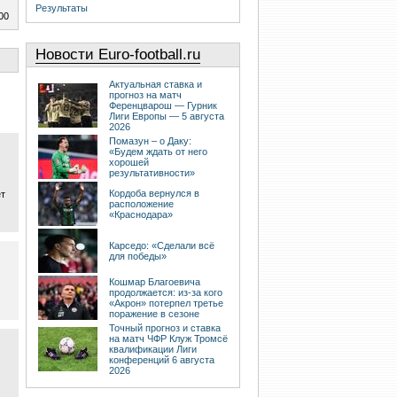
Результаты
00
Новости Euro-football.ru
Актуальная ставка и
прогноз на матч
Ференцварош — Гурник
Лиги Европы — 5 августа
2026
Помазун – о Даку:
«Будем ждать от него
хорошей
результативности»
Кордоба вернулся в
ёт
расположение
«Краснодара»
Карседо: «Сделали всё
для победы»
Кошмар Благоевича
продолжается: из-за кого
«Акрон» потерпел третье
поражение в сезоне
Точный прогноз и ставка
на матч ЧФР Клуж Тромсё
квалификации Лиги
конференций 6 августа
2026