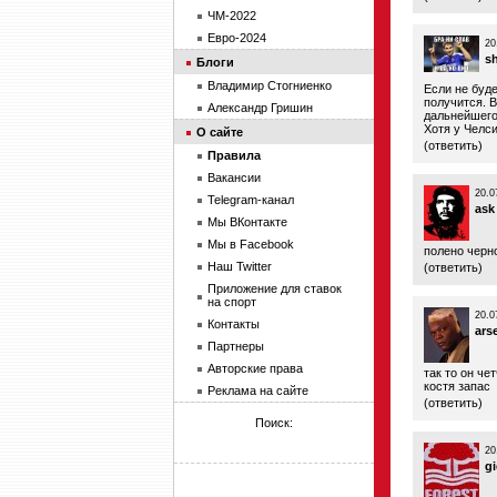
ЧМ-2022
Евро-2024
20
s
Блоги
Владимир Стогниенко
Если не буде
получится. В
Александр Гришин
дальнейшего
Хотя у Челс
О сайте
(
ответить
)
Правила
Вакансии
20.0
Telegram-канал
ask
Мы ВКонтакте
Мы в Facebook
полено черн
Наш Twitter
(
ответить
)
Приложение для ставок
на спорт
20.0
Контакты
ars
Партнеры
Авторские права
так то он че
костя запас
Реклама на сайте
(
ответить
)
Поиск:
20
g