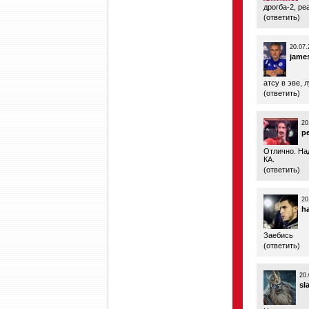
дрогба-2, р
(
ответить
)
20.07.
jame
атсу в эве, 
(
ответить
)
20
p
Отлично. На
КА.
(
ответить
)
20
h
Заебись
(
ответить
)
20.
sl