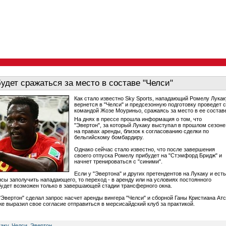
будет сражаться за место в составе "Челси"
Как стало известно Sky Sports, нападающий Ромелу Лукак
вернется в "Челси" и предсезонную подготовку проведет с
командой Жозе Моуриньо, сражаясь за место в ее состав
На днях в прессе прошла информация о том, что
"Эвертон", за который Лукаку выступал в прошлом сезоне
на правах аренды, близок к согласованию сделки по
бельгийскому бомбардиру.
Однако сейчас стало известно, что после завершения
своего отпуска Ромелу прибудет на "Стэмфорд Бридж" и
начнет тренироваться с "синими".
Если у "Эвертона" и других претендентов на Лукаку и есть
нсы заполучить нападающего, то переход - в аренду или на условиях постоянного
 будет возможен только в завершающей стадии трансферного окна.
 "Эвертон" сделал запрос насчет аренды вингера "Челси" и сборной Ганы Кристиана Атс
же выразил свое согласие отправиться в мерсисайдский клуб за практикой.
аку
,
Челси
,
Эвертон