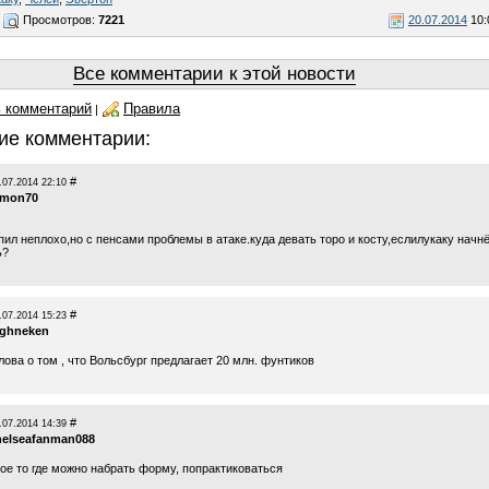
Просмотров:
7221
20.07.2014
10:
Все комментарии к этой новости
 комментарий
Правила
|
ие комментарии:
#
.07.2014 22:10
imon70
пил неплохо,но с пенсами проблемы в атаке.куда девать торо и косту,еслилукаку начн
ь?
#
.07.2014 15:23
ighneken
ова о том , что Вольсбург предлагает 20 млн. фунтиков
#
.07.2014 14:39
helseafanman088
ое то где можно набрать форму, попрактиковаться