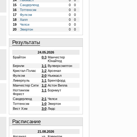
14
Ньюкасл
0
0
15
Сандерленд
0
0
16
Тоттенхэм
0
0
17
Фулхэм
0
0
18
Халл
0
0
19
Челси
0
0
20
Эвертон
0
0
Результаты
24.05.2026
Брайтон
0:3
Манчестер
Юнайтед
Бернли
1:1
Вулверхэмптон
х
Кристал Пэлас
1:2
Арсенал
Фулхэм
2:0
Ньюкасл
Ливерпуль
1:1
Брентфорд
Манчестер Сити
1:2
Астон Вилла
Ноттингем
1:1
Борнмут
Форест
Сандерленд
2:1
Челси
Тоттенхэм
1:0
Эвертон
Вест Хэм
3:0
Лидс
Расписание
21.08.2026
Арсенал
vs.
Ковентри