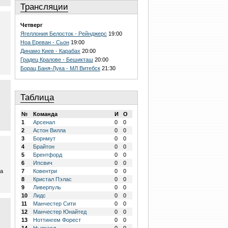
Трансляции
Четверг
Ягеллония Белосток - Рейнджерс
19:00
Ноа Ереван - Сьон
19:00
Динамо Киев - Карабах
20:00
Градец Кралове - Бешикташ
20:00
Борац Баня-Лука - МЛ Витебск
21:30
Таблица
№
Команда
И
О
1
Арсенал
0
0
2
Астон Вилла
0
0
3
Борнмут
0
0
4
Брайтон
0
0
5
Брентфорд
0
0
6
Ипсвич
0
0
,а
7
Ковентри
0
0
8
Кристал Пэлас
0
0
9
Ливерпуль
0
0
10
Лидс
0
0
11
Манчестер Сити
0
0
12
Манчестер Юнайтед
0
0
13
Ноттингем Форест
0
0