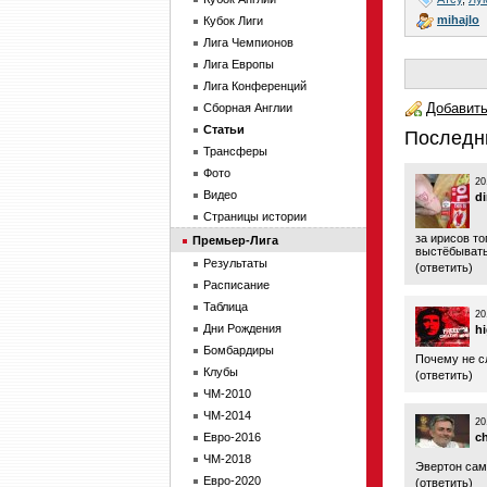
mihajlo
Кубок Лиги
Лига Чемпионов
Лига Европы
Лига Конференций
Добавить
Сборная Англии
Статьи
Последн
Трансферы
Фото
20
Видео
d
Страницы истории
за ирисов то
Премьер-Лига
выстёбыват
Результаты
(
ответить
)
Расписание
Таблица
20
Дни Рождения
h
Бомбардиры
Почему не сл
Клубы
(
ответить
)
ЧМ-2010
ЧМ-2014
20
Евро-2016
c
ЧМ-2018
Эвертон сам
Евро-2020
(
ответить
)