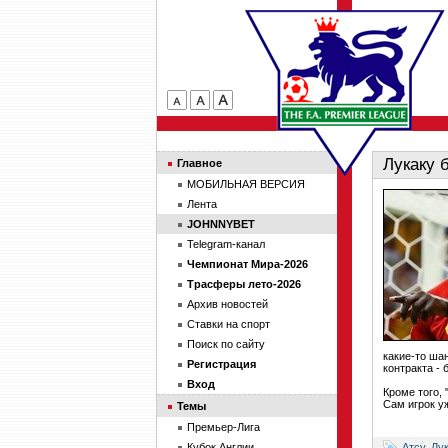
Лукаку 
Главное
МОБИЛЬНАЯ ВЕРСИЯ
Лента
JOHNNYBET
Telegram-канал
Чемпионат Мира-2026
Трасферы лето-2026
Архив новостей
Ставки на спорт
Поиск по сайту
какие-то ша
Регистрация
контракта -
Вход
Кроме того,
Сам игрок у
Темы
Премьер-Лига
Атсу
,
Лук
Кубок Англии