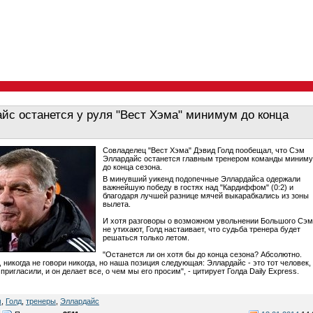
йс останется у руля "Вест Хэма" минимум до конца
Совладелец "Вест Хэма" Дэвид Голд пообещал, что Сэм
Эллардайс останется главным тренером команды миним
до конца сезона.
В минувший уикенд подопечные Эллардайса одержали
важнейшую победу в гостях над "Кардиффом" (0:2) и
благодаря лучшей разнице мячей выкарабкались из зоны
вылета.
И хотя разговоры о возможном увольнении Большого Сэ
не утихают, Голд настаивает, что судьба тренера будет
решаться только летом.
"Останется ли он хотя бы до конца сезона? Абсолютно.
 никогда не говори никогда, но наша позиция следующая: Эллардайс - это тот человек,
пригласили, и он делает все, о чем мы его просим", - цитирует Голда Daily Express.
м
,
Голд
,
тренеры
,
Эллардайс