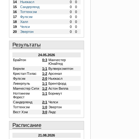
14
Ньюкасл
0
0
15
Сандерленд
0
0
16
Тоттенхэм
0
0
17
Фулхэм
0
0
18
Халл
0
0
19
Челси
0
0
20
Эвертон
0
0
Результаты
24.05.2026
Брайтон
0:3
Манчестер
Юнайтед
Бернли
1:1
Вулверхэмптон
Кристал Пэлас
1:2
Арсенал
Фулхэм
2:0
Ньюкасл
Ливерпуль
1:1
Брентфорд
Манчестер Сити
1:2
Астон Вилла
Ноттингем
1:1
Борнмут
Форест
Сандерленд
2:1
Челси
Тоттенхэм
1:0
Эвертон
Вест Хэм
3:0
Лидс
Расписание
21.08.2026