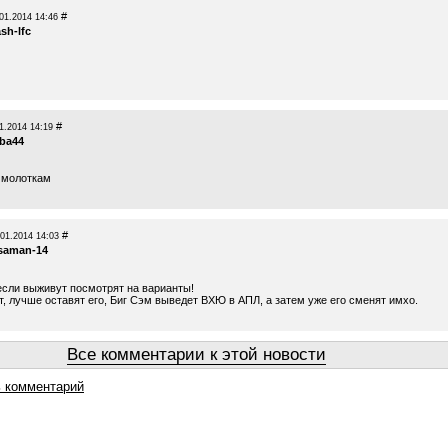
#
01.2014 14:46
ash-lfc
#
1.2014 14:19
ba44
и молоткам
#
.01.2014 14:03
saman-14
если выживут посмотрят на варианты!
, лучше оставят его, Биг Сэм выведет ВХЮ в АПЛ, а затем уже его сменят имхо.
Все комментарии к этой новости
 комментарий