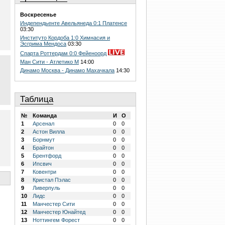
Воскресенье
Индепендьенте Авельянеда 0:1 Платенсе
03:30
Институто Кордоба 1:0 Химнасия и
Эсгрима Мендоса
03:30
Спарта Роттердам 0:0 Фейеноорд
Ман Сити - Атлетико М
14:00
Динамо Москва - Динамо Махачкала
14:30
Таблица
№
Команда
И
О
1
Арсенал
0
0
2
Астон Вилла
0
0
3
Борнмут
0
0
4
Брайтон
0
0
5
Брентфорд
0
0
6
Ипсвич
0
0
7
Ковентри
0
0
8
Кристал Пэлас
0
0
9
Ливерпуль
0
0
10
Лидс
0
0
11
Манчестер Сити
0
0
12
Манчестер Юнайтед
0
0
13
Ноттингем Форест
0
0