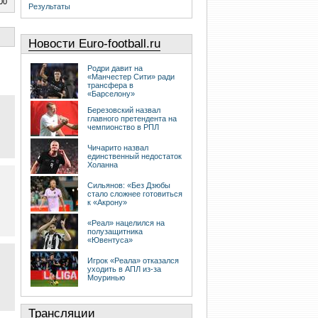
00
Результаты
Новости Euro-football.ru
Родри давит на
«Манчестер Сити» ради
трансфера в
«Барселону»
Березовский назвал
главного претендента на
чемпионство в РПЛ
Чичарито назвал
единственный недостаток
Холанна
Сильянов: «Без Дзюбы
стало сложнее готовиться
к «Акрону»
«Реал» нацелился на
полузащитника
«Ювентуса»
Игрок «Реала» отказался
уходить в АПЛ из-за
Моуринью
Трансляции