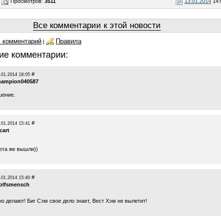
Просмотров:
3511
13.01.2014
14:
Все комментарии к этой новости
 комментарий
Правила
|
ие комментарии:
#
.01.2014 18:05
hampion040587
шение.
#
.01.2014 15:41
cart
ета же вышли))
#
.01.2014 15:40
olfsmensch
о делают! Биг Сэм свое дело знает, Вест Хэм не вылетит!