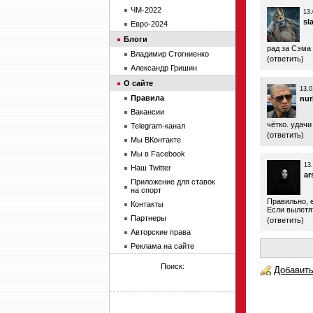
ЧМ-2022
13.
sl
Евро-2024
Блоги
рад за Сэма
Владимир Стогниенко
(
ответить
)
Александр Гришин
О сайте
13.0
Правила
nur
Вакансии
чётко. удач
Telegram-канал
(
ответить
)
Мы ВКонтакте
Мы в Facebook
13
Наш Twitter
ar
Приложение для ставок
на спорт
Правильно, 
Контакты
Если вылетят
Партнеры
(
ответить
)
Авторские права
Реклама на сайте
Поиск:
Добавить