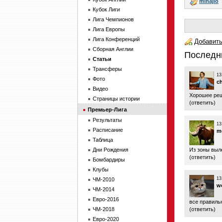
mihajlo
Кубок Лиги
Лига Чемпионов
Лига Европы
Лига Конференций
Добавить
Сборная Англии
Последн
Статьи
Трансферы
13
Фото
c
Видео
Хорошее ре
Страницы истории
(
ответить
)
Премьер-Лига
Результаты
13
Расписание
m
Таблица
Дни Рождения
Из зоны выл
(
ответить
)
Бомбардиры
Клубы
13
ЧМ-2010
w
ЧМ-2014
Евро-2016
все правильн
ЧМ-2018
(
ответить
)
Евро-2020