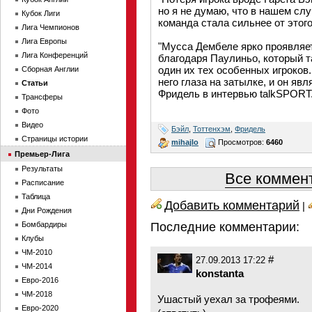
но я не думаю, что в нашем сл
Кубок Лиги
команда стала сильнее от этого
Лига Чемпионов
Лига Европы
"Мусса Дембеле ярко проявляет
Лига Конференций
благодаря Паулиньо, который т
один их тех особенных игроков
Сборная Англии
него глаза на затылке, и он яв
Статьи
Фридель в интервью talkSPORT
Трансферы
Фото
Видео
Бэйл
,
Тоттенхэм
,
Фридель
Страницы истории
mihajlo
Просмотров:
6460
Премьер-Лига
Результаты
Все коммент
Расписание
Таблица
Добавить комментарий
|
Дни Рождения
Бомбардиры
Последние комментарии:
Клубы
ЧМ-2010
#
27.09.2013 17:22
ЧМ-2014
konstanta
Евро-2016
ЧМ-2018
Ушастый уехал за трофеями.
Евро-2020