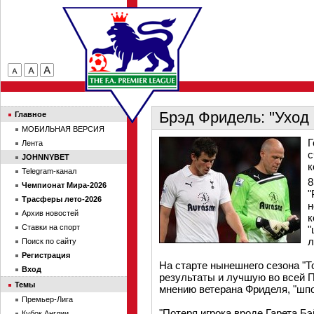
Брэд Фридель: "Уход
Главное
МОБИЛЬНАЯ ВЕРСИЯ
Г
Лента
с
JOHNNYBET
к
Telegram-канал
8
Чемпионат Мира-2026
"
Трасферы лето-2026
н
Архив новостей
к
Ставки на спорт
"
л
Поиск по сайту
Регистрация
На старте нынешнего сезона "
Вход
результаты и лучшую во всей П
Темы
мнению ветерана Фриделя, "шп
Премьер-Лига
"Потеря игрока вроде Гарета Б
Кубок Англии