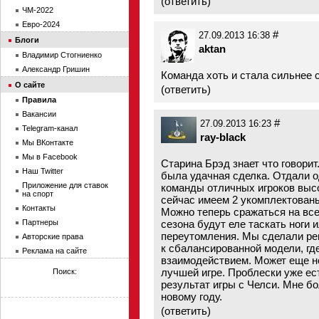
(
ответить
)
ЧМ-2022
Евро-2024
#
27.09.2013 16:38
Блоги
aktan
Владимир Стогниенко
Александр Гришин
Команда хоть и стала сильнее 
О сайте
(
ответить
)
Правила
Вакансии
#
27.09.2013 16:23
Telegram-канал
ray-black
Мы ВКонтакте
Мы в Facebook
Старина Брэд знает что говорит
Наш Twitter
была удачная сделка. Отдали од
Приложение для ставок
команды отличных игроков высо
на спорт
сейчас имеем 2 укомплектованы
Контакты
Можно теперь сражаться на все
Партнеры
сезона будут еле таскать ноги 
переутомления. Мы сделали ре
Авторские права
к сбалансированной модели, гд
Реклама на сайте
взаимодействием. Может еще не
лучшей игре. Проблески уже ес
Поиск:
результат игры с Челси. Мне б
новому году.
(
ответить
)