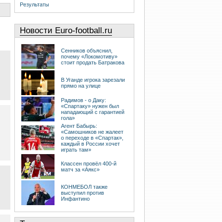
Результаты
Новости Euro-football.ru
Сенников объяснил,
почему «Локомотиву»
стоит продать Батракова
В Уганде игрока зарезали
прямо на улице
Радимов - о Даку:
«Спартаку» нужен был
нападающий с гарантией
гола»
Агент Бабырь:
«Самошников не жалеет
о переходе в «Спартак»,
каждый в России хочет
играть там»
Классен провёл 400-й
матч за «Аякс»
КОНМЕБОЛ также
выступил против
Инфантино