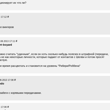
ционирует их что ли?
#
 17:12
е вингеров
#
.08.2013 17:11
rt-boyard
жно считать "удачным", если он хоть сколько-нибудь полезен в штрафной (передачи,
, а не как некоторые личности, которые падают от контактов с Шелви и потом просят
аглую.
ое время расцветать и становится на уровень "Рибери/Роббена"
#
08.2013 17:08
ndo
 забеги с корявыми передачамии.
#
 17:06