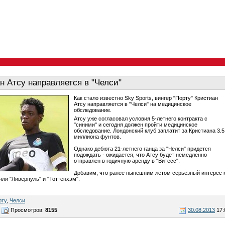
н Атсу направляется в "Челси"
Как стало известно Sky Sports, вингер "Порту" Кристиан
Атсу направляется в "Челси" на медицинское
обследование.
Атсу уже согласовал условия 5-летнего контракта с
"синими" и сегодня должен пройти медицинское
обследование. Лондонский клуб заплатит за Кристиана 3.5
миллиона фунтов.
Однако дебюта 21-летнего ганца за "Челси" придется
подождать - ожидается, что Атсу будет немедленно
отправлен в годичную аренду в "Витесс".
Добавим, что ранее нынешним летом серьезный интерес 
яли "Ливерпуль" и "Тоттенхэм".
рту
,
Челси
Просмотров:
8155
30.08.2013
17: