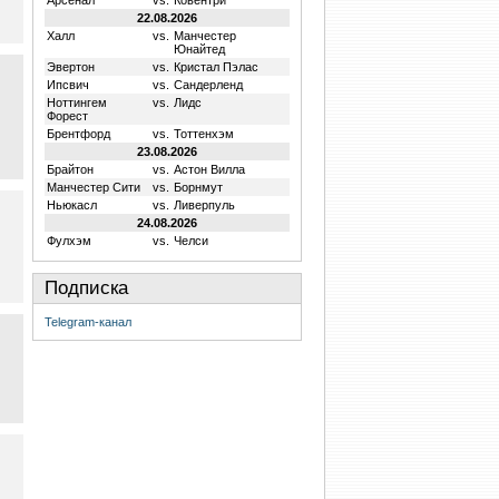
Арсенал
vs.
Ковентри
22.08.2026
Халл
vs.
Манчестер
Юнайтед
Эвертон
vs.
Кристал Пэлас
Ипсвич
vs.
Сандерленд
Ноттингем
vs.
Лидс
Форест
Брентфорд
vs.
Тоттенхэм
23.08.2026
Брайтон
vs.
Астон Вилла
Манчестер Сити
vs.
Борнмут
Ньюкасл
vs.
Ливерпуль
24.08.2026
Фулхэм
vs.
Челси
Подписка
Telegram-канал