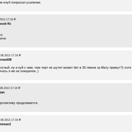
м-клуб попросил усиление.
#
2013 17:16
ood-lfc
ух
рочи
#
.08.2013 17:16
errard08
зглый..ну и куй с ним, чем черт не шутит может бит в 30 лямов за Мату примут?) хотя
чать я же не покеренок..)
#
.08.2013 17:16
tan
ерспективу продолжается.
#
.08.2013 17:16
istean2