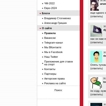
30.08
ЧМ-2022
arse
Евро-2024
еще одного 
Блоги
(
ответить
)
Владимир Стогниенко
Александр Гришин
30
О сайте
d
Правила
Вакансии
нах он нам 
(
ответить
)
Telegram-канал
Мы ВКонтакте
Мы в Facebook
30
th
Наш Twitter
Приложение для ставок
на спорт
Опять тупова
(
ответить
)
Контакты
Партнеры
Авторские права
30
to
Реклама на сайте
Поиск:
по ходу, ну
(
ответить
)
30