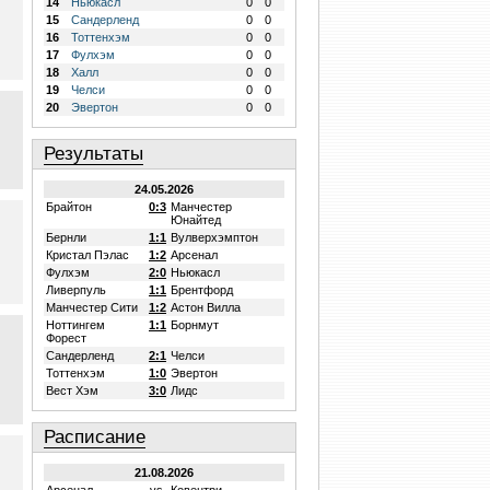
14
Ньюкасл
0
0
15
Сандерленд
0
0
16
Тоттенхэм
0
0
17
Фулхэм
0
0
18
Халл
0
0
19
Челси
0
0
20
Эвертон
0
0
Результаты
24.05.2026
Брайтон
0:3
Манчестер
Юнайтед
Бернли
1:1
Вулверхэмптон
Кристал Пэлас
1:2
Арсенал
Фулхэм
2:0
Ньюкасл
Ливерпуль
1:1
Брентфорд
Манчестер Сити
1:2
Астон Вилла
Ноттингем
1:1
Борнмут
Форест
Сандерленд
2:1
Челси
Тоттенхэм
1:0
Эвертон
Вест Хэм
3:0
Лидс
Расписание
21.08.2026