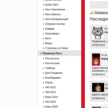
Кубок Лиги
Лига Чемпионов
Добавить
Лига Европы
Последн
Лига Конференций
Сборная Англии
Статьи
30.
me
Трансферы
Фото
Правильно, о
Видео
(
ответить
)
Страницы истории
Премьер-Лига
30.08.
Результаты
kapaj
Расписание
Единственная
Таблица
выливают, а 
Дни Рождения
(
ответить
)
Бомбардиры
Клубы
30
ЧМ-2010
ev
ЧМ-2014
какого черта
Евро-2016
(
ответить
)
ЧМ-2018
Евро-2020