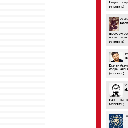
Видимо, фар
(
ответить
)
30.08.
melw
фууууууууу
пронесло ка
(
ответить
)
30
g
Всетки безмо
ладно наивни
(
ответить
)
30
ak
Работа на п
(
ответить
)
30
cr