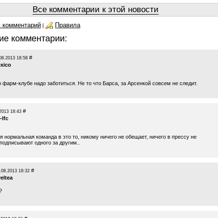
Все комментарии к этой новости
 комментарий
Правила
|
ие комментарии:
#
08.2013 18:58
xico
 фарм-клубе надо заботиться. Не то что Барса, за Арсенкой совсем не следит.
#
2013 18:43
-lfc
 нормальная команда в это то, никому ничего не обещает, ничего в прессу не
подписывают одного за другим..
#
.08.2013 18:32
eltea
?