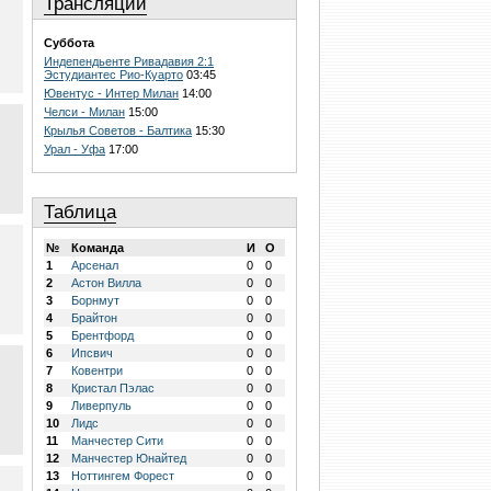
Трансляции
Суббота
Индепендьенте Ривадавия 2:1
Эстудиантес Рио-Куарто
03:45
Ювентус - Интер Милан
14:00
Челси - Милан
15:00
Крылья Советов - Балтика
15:30
Урал - Уфа
17:00
Таблица
№
Команда
И
О
1
Арсенал
0
0
2
Астон Вилла
0
0
3
Борнмут
0
0
4
Брайтон
0
0
5
Брентфорд
0
0
6
Ипсвич
0
0
7
Ковентри
0
0
8
Кристал Пэлас
0
0
9
Ливерпуль
0
0
10
Лидс
0
0
11
Манчестер Сити
0
0
12
Манчестер Юнайтед
0
0
13
Ноттингем Форест
0
0