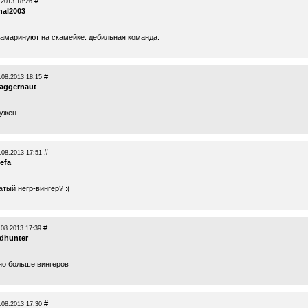
#
.2013 18:26
nal2003
замаринуют на скамейке. дебильная команда.
#
.08.2013 18:15
jaggernaut
нужен
#
.08.2013 17:51
efa
тый негр-вингер? :(
#
.08.2013 17:39
dhunter
жно больше вингеров
#
.08.2013 17:30