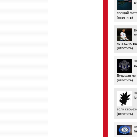
ar
прощай Мата
(
ответить
)
30
st
ну а кули, в
(
ответить
)
30
a
Будущая лег
(
ответить
)
30
lo
если серьез
(
ответить
)
30
f