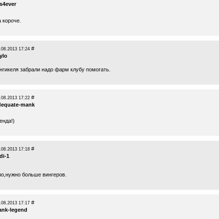
s4ever
 короче.
#
.08.2013 17:24
ylo
ангикеля забрали надо фарм клубу помогать.
#
.08.2013 17:22
dequate-mank
енда!)
#
.08.2013 17:18
di-1
но,нужно больше вингеров.
#
.08.2013 17:17
rank-legend