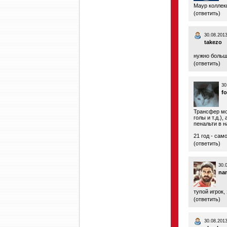
Маур коллек
(
ответить
)
30.08.2013
takezo
нужно больш
(
ответить
)
30
fo
Трансфер мо
голы и т.д.)
пенальти в н
21 год - сам
(
ответить
)
30.
na
тупой игрок,
(
ответить
)
30.08.2013