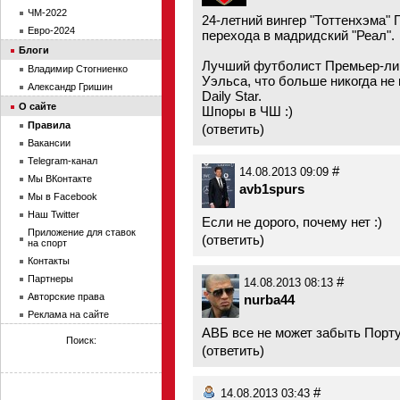
ЧМ-2022
24-летний вингер "Тоттенхэма" 
Евро-2024
перехода в мадридский "Реал".
Блоги
Лучший футболист Премьер-лиг
Владимир Стогниенко
Уэльса, что больше никогда не
Александр Гришин
Daily Star.
О сайте
Шпоры в ЧШ :)
Правила
(
ответить
)
Вакансии
Telegram-канал
#
14.08.2013 09:09
Мы ВКонтакте
avb1spurs
Мы в Facebook
Наш Twitter
Если не дорого, почему нет :)
Приложение для ставок
(
ответить
)
на спорт
Контакты
Партнеры
#
14.08.2013 08:13
Авторские права
nurba44
Реклама на сайте
АВБ все не может забыть Порту
Поиск:
(
ответить
)
#
14.08.2013 03:43