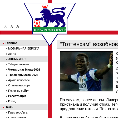
"Тоттенхэм" возобнов
Главное
МОБИЛЬНАЯ ВЕРСИЯ
К
Лента
в
JOHNNYBET
К
Telegram-канал
2
Чемпионат Мира-2026
о
Трасферы лето-2026
ч
Архив новостей
р
Ставки на спорт
Д
у
Поиск по сайту
Регистрация
По слухам, ранее летом "Ливер
Вход
Кристиана и получил отказ. Те
Темы
предложение готов и "Тоттенхэм
Премьер-Лига
В свое время Атсу дебютировал
Кубок Англии