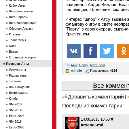
находился Андре Виллаш-Боаш,
Кубок Лиги
являющийся большим поклонни
Лига Чемпионов
Лига Европы
Интерес "шпор" к Атсу вызван
Лига Конференций
фланговую игру в свете неопре
"Порту" в свою очередь смирил
Сборная Англии
Кристианом.
Статьи
Трансферы
Фото
Видео
Страницы истории
Премьер-Лига
Атсу
,
Порту
,
Тоттенхэм
Результаты
mihajlo
Просмотров:
4624
Расписание
Таблица
Все коммент
Дни Рождения
Бомбардиры
Добавить комментарий
|
Клубы
ЧМ-2010
Последние комментарии:
ЧМ-2014
Евро-2016
#
14.08.2013 10:53
ЧМ-2018
arsenal-md
Евро-2020