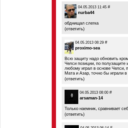
#
04.05.2013 11:45
nurba44
обднищал слегка
(
ответить
)
#
04.05.2013 08:29
proximo-sea
Всю защиту надо обновить кро
Челси позиции, по полузащите 
любому играл в основе Челси, 
Мата и Азар, точно бы играли в 
(
ответить
)
#
04.05.2013 08:00
arsaman-14
Только наемник, сравнивает себя
(
ответить
)
#