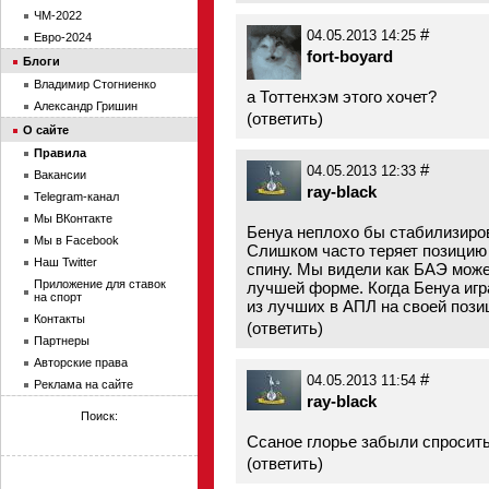
ЧМ-2022
#
04.05.2013 14:25
Евро-2024
fort-boyard
Блоги
Владимир Стогниенко
а Тоттенхэм этого хочет?
Александр Гришин
(
ответить
)
О сайте
Правила
#
04.05.2013 12:33
Вакансии
ray-black
Telegram-канал
Мы ВКонтакте
Бенуа неплохо бы стабилизиров
Мы в Facebook
Слишком часто теряет позицию 
Наш Twitter
спину. Мы видели как БАЭ может
Приложение для ставок
лучшей форме. Когда Бенуа игра
на спорт
из лучших в АПЛ на своей пози
Контакты
(
ответить
)
Партнеры
Авторские права
#
04.05.2013 11:54
Реклама на сайте
ray-black
Поиск:
Ссаное глорье забыли спросить
(
ответить
)