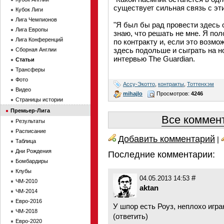
существует сильная связь с эт
Кубок Лиги
Лига Чемпионов
"Я был бы рад провести здесь о
Лига Европы
знаю, что решать не мне. Я по
Лига Конференций
по контракту и, если это возмо
здесь подольше и сыграть на н
Сборная Англии
интервью The Guardian.
Статьи
Трансферы
Фото
Ассу-Экотто
,
контракты
,
Тоттенхэм
Видео
mihajlo
Просмотров:
4246
Страницы истории
Премьер-Лига
Все коммент
Результаты
Расписание
Добавить комментарий
|
Таблица
Дни Рождения
Последние комментарии:
Бомбардиры
Клубы
#
04.05.2013 14:53
ЧМ-2010
aktan
ЧМ-2014
Евро-2016
У шпор есть Роуз, неплохо игра
ЧМ-2018
(
ответить
)
Евро-2020