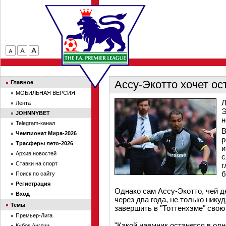
Ассу-Экотто хочет ос
Главное
МОБИЛЬНАЯ ВЕРСИЯ
Л
Лента
Э
JOHNNYBET
н
Telegram-канал
В
Чемпионат Мира-2026
р
Трасферы лето-2026
и
Архив новостей
с
Ставки на спорт
г
б
Поиск по сайту
Регистрация
Однако сам Ассу-Экотто, чей д
Вход
через два года, не только нику
Темы
завершить в "Тоттенхэме" свою
Премьер-Лига
"Какой наемник останется в од
Кубок Англии