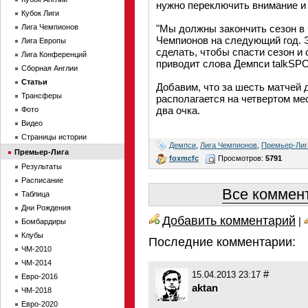
нужно переключить внимание и 
Кубок Лиги
Лига Чемпионов
"Мы должны закончить сезон в ч
Чемпионов на следующий год. 
Лига Европы
сделать, чтобы спасти сезон и 
Лига Конференций
приводит слова Демпси talkSP
Сборная Англии
Статьи
Добавим, что за шесть матчей 
Трансферы
располагается на четвертом ме
два очка.
Фото
Видео
Страницы истории
Демпси
,
Лига Чемпионов
,
Премьер-Лиг
Премьер-Лига
foxmcfc
Просмотров:
5791
Результаты
Расписание
Все коммент
Таблица
Дни Рождения
Добавить комментарий
|
Бомбардиры
Клубы
Последние комментарии:
ЧМ-2010
ЧМ-2014
#
15.04.2013 23:17
Евро-2016
aktan
ЧМ-2018
Евро-2020