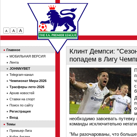
Клинт Демпси: "Сезон
Главное
МОБИЛЬНАЯ ВЕРСИЯ
попадем в Лигу Чемп
Лента
JOHNNYBET
П
Telegram-канал
п
ч
Чемпионат Мира-2026
с
Трасферы лето-2026
б
Архив новостей
Д
Ставки на спорт
п
Поиск по сайту
о
Регистрация
м
Вход
необходимо завоевать путевку 
команды исключительно негати
Темы
Премьер-Лига
"Мы разочарованы, что больше 
Кубок Англии