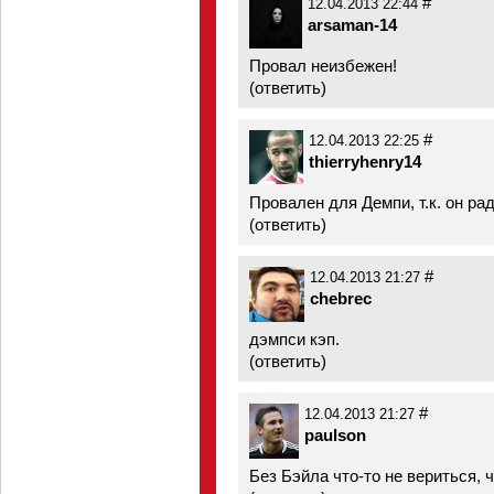
#
12.04.2013 22:44
arsaman-14
Провал неизбежен!
(
ответить
)
#
12.04.2013 22:25
thierryhenry14
Провален для Демпи, т.к. он ра
(
ответить
)
#
12.04.2013 21:27
chebrec
дэмпси кэп.
(
ответить
)
#
12.04.2013 21:27
paulson
Без Бэйла что-то не вериться, ч