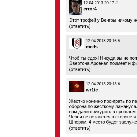
#
12.04.2013 20:17
error4
Этот трофей у Венгры никому не
(
ответить
)
#
12.04.2013 20:16
meds
Чтоб ты сдох! Никуда вы не поп
Эвертона Арсенал поимеет и фи
(
ответить
)
#
12.04.2013 20:13
wr1te
Жестко конечно проиграть по пе
оборона по жесткому лажанула
нам дали прикурить в прошлом 
Челси не останется в стороне 
Шпорам, 4 место будет заслуженн
(
ответить
)