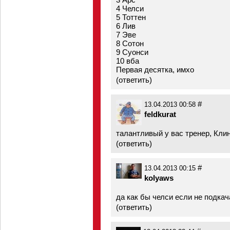
4 Челси
5 Тоттен
6 Лив
7 Эве
8 Сотон
9 Суонси
10 вба
Первая десятка, имхо
(
ответить
)
#
13.04.2013 00:58
feldkurat
талантливый у вас тренер, Кли
(
ответить
)
#
13.04.2013 00:15
kolyaws
да как бы челси если не подкача
(
ответить
)