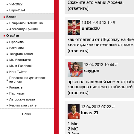
Скажите это магии Арсена.
ЧМ-2022
(
ответить
)
Евро-2024
Блоги
#
13.04.2013 13:19
Владимир Стогниенко
united20
Александр Гришин
О сайте
как отлетели от ЛЕ,сразу на 4к
Правила
хватит,заключительный отрезок
Вакансии
(
ответить
)
Telegram-канал
Мы ВКонтакте
#
13.04.2013 10:44
Мы в Facebook
saygon
Наш Twitter
Приложение для ставок
арсенал надёжней может отрабо
на спорт
канониров система стабильней.
Контакты
(
ответить
)
Партнеры
Авторские права
Реклама на сайте
#
13.04.2013 07:22
lucas-21
Поиск:
1 Мю
2 МС
3 Арс