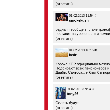
(
ответить
)
#
01.02.2013 11:54
smokekush
реднапп вообще в плане трансфе
поставит на уровень лиги чемпи
(
ответить
)
#
01.02.2013 10:16
kedr
Короче КПР официально можно
Подбирают всех пенсионеров и
Диаби, Сантоса... и был бы поря
(
ответить
)
#
01.02.2013 09:34
tony26
Солить будут
(
ответить
)