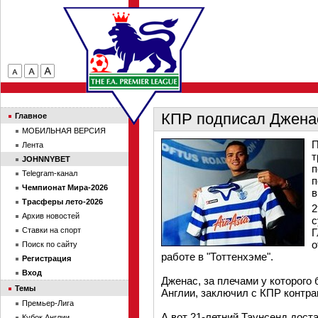
КПР подписал Джена
Главное
МОБИЛЬНАЯ ВЕРСИЯ
П
Лента
т
JOHNNYBET
п
Telegram-канал
п
Чемпионат Мира-2026
в
Трасферы лето-2026
2
Архив новостей
с
Ставки на спорт
Г
о
Поиск по сайту
работе в "Тоттенхэме".
Регистрация
Вход
Дженас, за плечами у которого
Темы
Англии, заключил с КПР контра
Премьер-Лига
А вот 21-летний Таунсенд дост
Кубок Англии