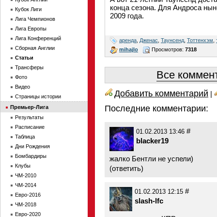
конца сезона. Для Андроса ны
Кубок Лиги
2009 года.
Лига Чемпионов
Лига Европы
Лига Конференций
аренда
,
Дженас
,
Таунсенд
,
Тоттенхэм
,
Сборная Англии
mihajlo
Просмотров:
7318
Статьи
Трансферы
Все коммент
Фото
Видео
Добавить комментарий
|
Страницы истории
Последние комментарии:
Премьер-Лига
Результаты
Расписание
#
01.02.2013 13:46
Таблица
blacker19
Дни Рождения
Бомбардиры
жалко Бентли не успели)
Клубы
(
ответить
)
ЧМ-2010
ЧМ-2014
#
01.02.2013 12:15
Евро-2016
slash-lfc
ЧМ-2018
Евро-2020