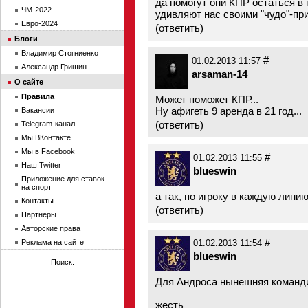
да помогут они КПР остаться в
ЧМ-2022
удивляют нас своими "чудо"-пр
Евро-2024
(
ответить
)
Блоги
Владимир Стогниенко
#
01.02.2013 11:57
Александр Гришин
arsaman-14
О сайте
Правила
Может поможет КПР...
Ну афигеть 9 аренда в 21 год...
Вакансии
(
ответить
)
Telegram-канал
Мы ВКонтакте
Мы в Facebook
#
01.02.2013 11:55
Наш Twitter
blueswin
Приложение для ставок
на спорт
а так, по игроку в каждую линию
Контакты
(
ответить
)
Партнеры
Авторские права
#
Реклама на сайте
01.02.2013 11:54
blueswin
Поиск:
Для Андроса нынешняя командир
жесть