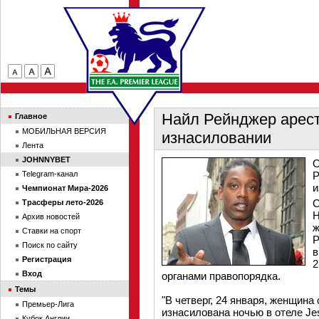
Найл Рейнджер арест
Главное
МОБИЛЬНАЯ ВЕРСИЯ
изнасиловании
Лента
JOHNNYBET
О
Telegram-канал
Р
и
Чемпионат Мира-2026
С
Трасферы лето-2026
Н
Архив новостей
ж
Ставки на спорт
Р
Поиск по сайту
в
Регистрация
2
Вход
органами правопорядка.
Темы
"В четверг, 24 января, женщина
Премьер-Лига
изнасилована ночью в отеле J
Кубок Англии