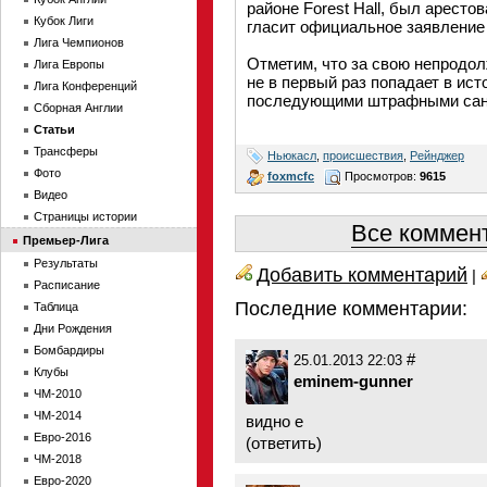
районе Forest Hall, был аресто
Кубок Лиги
гласит официальное заявление
Лига Чемпионов
Отметим, что за свою непродо
Лига Европы
не в первый раз попадает в ист
Лига Конференций
последующими штрафными сан
Сборная Англии
Статьи
Трансферы
Ньюкасл
,
происшествия
,
Рейнджер
Фото
foxmcfc
Просмотров:
9615
Видео
Страницы истории
Все коммент
Премьер-Лига
Результаты
Добавить комментарий
|
Расписание
Последние комментарии:
Таблица
Дни Рождения
Бомбардиры
#
25.01.2013 22:03
Клубы
eminem-gunner
ЧМ-2010
ЧМ-2014
видно е
Евро-2016
(
ответить
)
ЧМ-2018
Евро-2020