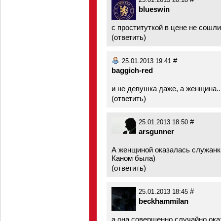
25.01.2013 20:18
blueswin
с проституткой в цене не сошли
(
ответить
)
#
25.01.2013 19:41
baggich-red
и не девушка даже, а женщина...
(
ответить
)
#
25.01.2013 18:50
arsgunner
А женщиной оказалась служанка
Каном была)
(
ответить
)
#
25.01.2013 18:45
beckhammilan
а она совершенно случайно оказ