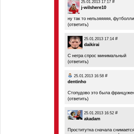
#
25.01.2013 17:17
j-wilshere10
ну так то нельзяяяяя, футболл
(
ответить
)
#
25.01.2013 17:14
daikirai
С негра спрос минимальный
(
ответить
)
#
25.01.2013 16:58
dentinho
Стопудово это была француже
(
ответить
)
#
25.01.2013 16:52
akadam
Проститутка сначала снимается, 