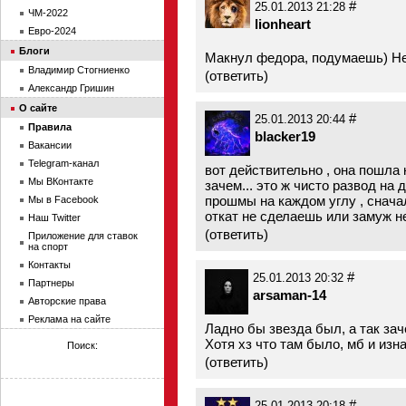
#
25.01.2013 21:28
ЧМ-2022
lionheart
Евро-2024
Блоги
Макнул федора, подумаешь) Неб
Владимир Стогниенко
(
ответить
)
Александр Гришин
О сайте
#
25.01.2013 20:44
Правила
blacker19
Вакансии
Telegram-канал
вот действительно , она пошла 
Мы ВКонтакте
зачем... это ж чисто развод на 
прошмы на каждом углу , снача
Мы в Facebook
откат не сделаешь или замуж 
Наш Twitter
(
ответить
)
Приложение для ставок
на спорт
Контакты
#
25.01.2013 20:32
Партнеры
arsaman-14
Авторские права
Реклама на сайте
Ладно бы звезда был, а так за
Хотя хз что там было, мб и изн
Поиск:
(
ответить
)
#