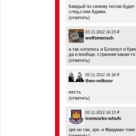
Каждый по своему потом будет
след,слиа Адама.
(
ответить
)
#
03.11.2012 16:23
wolfsmensch
а так хотелось и Блэкпул и Кр
да и вообще, странная какая-то
(
ответить
)
#
03.11.2012 16:18
theo-volkovv
жесть
(
ответить
)
#
03.11.2012 16:13
ironworks-whufc
зря он так, зря. и Фридман тоже
(
ответить
)