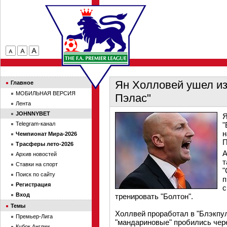
Ян Холловей ушел из
Главное
МОБИЛЬНАЯ ВЕРСИЯ
Пэлас"
Лента
JOHNNYBET
Я
Telegram-канал
"
н
Чемпионат Мира-2026
П
Трасферы лето-2026
А
Архив новостей
т
Ставки на спорт
"
Поиск по сайту
п
Регистрация
с
Вход
тренировать "Болтон".
Темы
Холлвей проработал в "Блэкпул
Премьер-Лига
"мандариновые" пробились чер
Кубок Англии