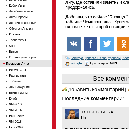
Лигу, где оставили заметный сл
Кубок Лиги
продержались.
Лига Чемпионов
Добавим, что сейчас "Блэкпул"
Лига Европы
таблице Чемпионшипа. "Кристал
Лига Конференций
одном очке от второй позиции,
Сборная Англии
Статьи
Трансферы
Фото
Видео
Страницы истории
Блэкпул
,
Кристал Пэлас
,
тренеры
,
Хол
mihajlo
Просмотров:
5783
Премьер-Лига
Результаты
Расписание
Все коммент
Таблица
Дни Рождения
Добавить комментарий
|
Бомбардиры
Последние комментарии:
Клубы
ЧМ-2010
ЧМ-2014
#
03.11.2012 19:15
Евро-2016
flo
ЧМ-2018
Евро-2020
всем пох на дела чемпионшипа