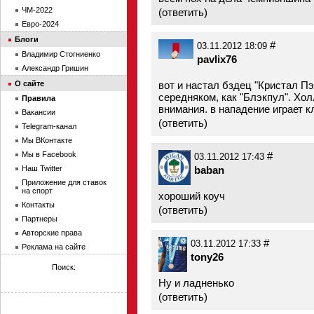
ЧМ-2022
(
ответить
)
Евро-2024
Блоги
#
03.11.2012 18:09
Владимир Стогниенко
pavlix76
Александр Гришин
О сайте
вот и настал бздец "Кристал Пэ
середняком, как "Блэкпул". Хол
Правила
внимания. в нападение играет к
Вакансии
(
ответить
)
Telegram-канал
Мы ВКонтакте
Мы в Facebook
#
03.11.2012 17:43
Наш Twitter
baban
Приложение для ставок
на спорт
хороший коуч
Контакты
(
ответить
)
Партнеры
Авторские права
#
03.11.2012 17:33
Реклама на сайте
tony26
Поиск:
Ну и ладненько
(
ответить
)