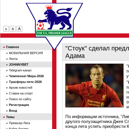
"Стоук" сделал пред
Главное
МОБИЛЬНАЯ ВЕРСИЯ
Адама
Лента
JOHNNYBET
"
Telegram-канал
п
у
Чемпионат Мира-2026
"
Трасферы лето-2026
п
Архив новостей
г
Ставки на спорт
н
Поиск по сайту
о
Регистрация
и
Вход
По информации источника, "Ли
Темы
другого полузащитника Джея С
Премьер-Лига
конца лета успеть приобрести 
Кубок Англии