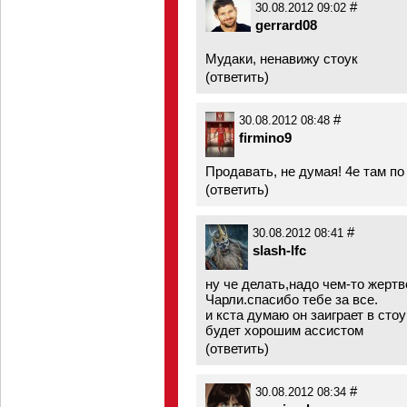
#
30.08.2012 09:02
gerrard08
Мудаки, ненавижу стоук
(
ответить
)
#
30.08.2012 08:48
firmino9
Продавать, не думая! 4е там по
(
ответить
)
#
30.08.2012 08:41
slash-lfc
ну че делать,надо чем-то жертв
Чарли.спасибо тебе за все.
и кста думаю он заиграет в стоу
будет хорошим ассистом
(
ответить
)
#
30.08.2012 08:34