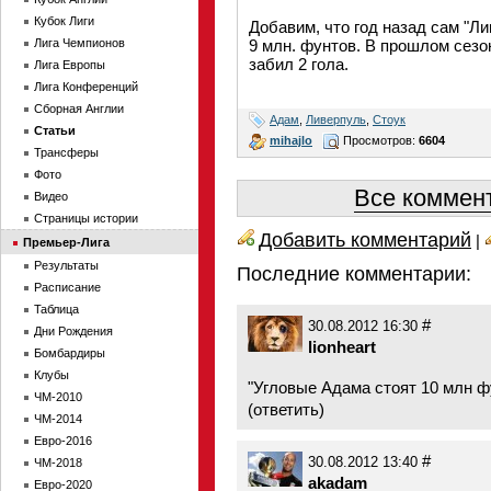
Кубок Лиги
Добавим, что год назад сам "Л
Лига Чемпионов
9 млн. фунтов. В прошлом сезо
забил 2 гола.
Лига Европы
Лига Конференций
Сборная Англии
Адам
,
Ливерпуль
,
Стоук
Статьи
mihajlo
Просмотров:
6604
Трансферы
Фото
Все коммент
Видео
Страницы истории
Добавить комментарий
|
Премьер-Лига
Результаты
Последние комментарии:
Расписание
Таблица
#
30.08.2012 16:30
Дни Рождения
lionheart
Бомбардиры
Клубы
"Угловые Адама стоят 10 млн фу
ЧМ-2010
(
ответить
)
ЧМ-2014
Евро-2016
#
30.08.2012 13:40
ЧМ-2018
akadam
Евро-2020