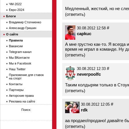
ЧМ-2022
Медленный, жесткий, но не слеп
Евро-2024
(
ответить
)
Блоги
Владимир Стогниенко
#
Александр Гришин
30.08.2012 12:58
capkuc
О сайте
Правила
А мне грустно как-то. Я всегда
Вакансии
время не играл в команде. Ну да
Telegram-канал
(
ответить
)
Мы ВКонтакте
Мы в Facebook
#
30.08.2012 12:33
Наш Twitter
neverpoolfc
Приложение для ставок
на спорт
Контакты
Таким колдырям только в Стоук
Партнеры
(
ответить
)
Авторские права
Реклама на сайте
#
30.08.2012 12:05
rdk
Поиск:
аа продаео!продано! давайте б
(
ответить
)