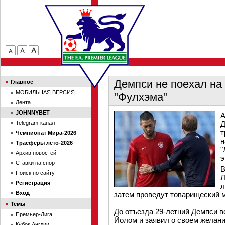
Демпси не поехал на
Главное
МОБИЛЬНАЯ ВЕРСИЯ
"Фулхэма"
Лента
JOHNNYBET
А
Telegram-канал
Д
т
Чемпионат Мира-2026
н
Трасферы лето-2026
"
Архив новостей
э
Ставки на спорт
В
Поиск по сайту
Л
Регистрация
л
Вход
затем проведут товарищеский м
Темы
До отъезда 29-летний Демпси 
Премьер-Лига
Йолом и заявил о своем желани
Кубок Англии