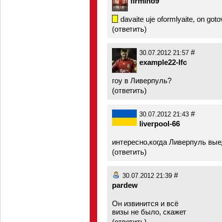
firmino9
davaite uje oformlyaite, on goto
(
ответить
)
#
30.07.2012 21:57
example22-lfc
гоу в Ливерпуль?
(
ответить
)
#
30.07.2012 21:43
liverpool-66
интересно,когда Ливерпуль вые
(
ответить
)
#
30.07.2012 21:39
pardew
Он извинится и всё
визы не было, скажет
(
ответить
)