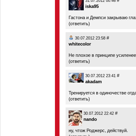
#
31.07.2012 00:46
iska95
Гастона и Демпси закрываю глаз
(
ответить
)
#
30.07.2012 23:58
whitecolor
Не плохое в принципе усилене
(
ответить
)
#
30.07.2012 23:41
akadam
Тренируется в одиночестве отд
(
ответить
)
#
30.07.2012 22:42
nando
ну, чтож Роджерс, действуй.