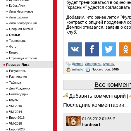
будет тренироваться в одиночес
Кубок Лиги
"красным" удастся согласовать
Лига Чемпионов
Добавим, что ранее летом "Фул
Лига Европы
контракт с опцией продления с
Лига Конференций
Демпси отказался, заявив о св
Сборная Англии
клуб.
Статьи
Трансферы
Фото
Видео
Страницы истории
Демпси
,
Ливерпуль
,
Фулхэм
Премьер-Лига
mihajlo
Просмотров:
8465
Результаты
Расписание
Таблица
Все коммент
Дни Рождения
Бомбардиры
Добавить комментарий
|
Клубы
Последние комментарии:
ЧМ-2010
ЧМ-2014
Евро-2016
#
01.08.2012 01:36
ЧМ-2018
lionheart
Евро-2020