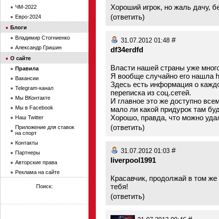
Хороший игрок, но жаль дачу, б
ЧМ-2022
(
ответить
)
Евро-2024
Блоги
Владимир Стогниенко
#
31.07.2012 01:48
Александр Гришин
df34erdfd
О сайте
Власти нашей страны уже много
Правила
Я вообще случайно его нашла htt
Вакансии
Здесь есть информация о каждо
Telegram-канал
переписка из соц.сетей.
Мы ВКонтакте
И главное это же доступно всем
Мы в Facebook
мало ли какой придурок там бу
Хорошо, правда, что можно удал
Наш Twitter
(
ответить
)
Приложение для ставок
на спорт
Контакты
#
31.07.2012 01:03
Партнеры
liverpool1991
Авторские права
Реклама на сайте
Красавчик, продолжай в том же 
тебя!
Поиск:
(
ответить
)