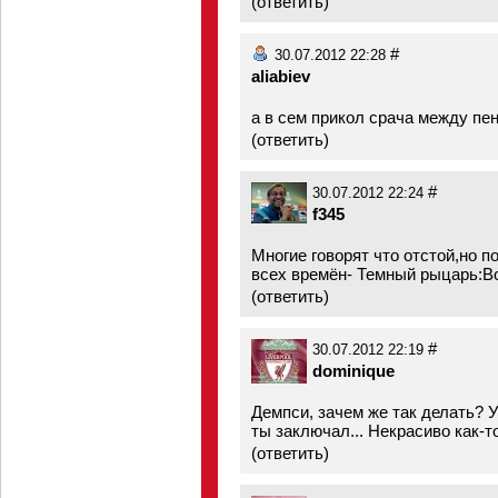
(
ответить
)
#
30.07.2012 22:28
aliabiev
а в сем прикол срача между пе
(
ответить
)
#
30.07.2012 22:24
f345
Многие говорят что отстой,но 
всех времён- Темный рыцарь:В
(
ответить
)
#
30.07.2012 22:19
dominique
Демпси, зачем же так делать? 
ты заключал... Некрасиво как-то
(
ответить
)