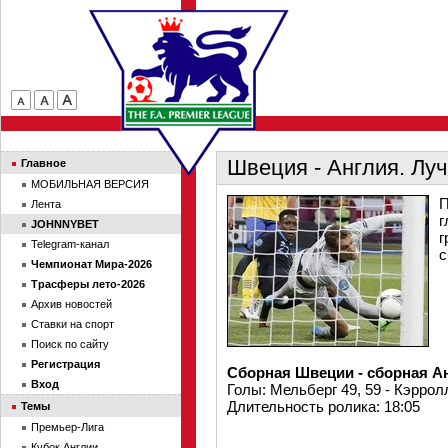
Швеция - Англия. Л
Главное
МОБИЛЬНАЯ ВЕРСИЯ
П
Лента
г
JOHNNYBET
г
Telegram-канал
с
Чемпионат Мира-2026
Трасферы лето-2026
Архив новостей
Ставки на спорт
Поиск по сайту
Регистрация
Сборная Швеции - сборная Ан
Вход
Голы: Мельберг 49, 59 - Кэррол
Длительность ролика: 18:05
Темы
Премьер-Лига
Кубок Англии