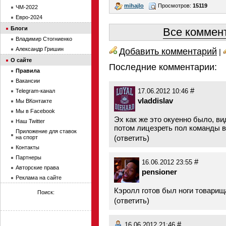
mihajlo
Просмотров:
15119
ЧМ-2022
Евро-2024
Блоги
Все коммент
Владимир Стогниенко
Александр Гришин
Добавить комментарий
|
О сайте
Последние комментарии:
Правила
Вакансии
#
Telegram-канал
17.06.2012 10:46
vladdislav
Мы ВКонтакте
Мы в Facebook
Эх как же это окуенно было, ви
Наш Twitter
потом лицезреть пол команды в
Приложение для ставок
(
ответить
)
на спорт
Контакты
Партнеры
#
16.06.2012 23:55
Авторские права
pensioner
Реклама на сайте
Кэролл готов был ноги товарищ
Поиск:
(
ответить
)
#
16.06.2012 21:46