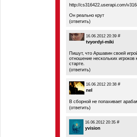
http://cs316422.userapi.com/v3
Он реально крут
(
ответить
)
#
16.06.2012 20:39
tvyordyi-miki
Пишут, что Аршавин своей игро
отношение нескольких игроков 
старте.
(
ответить
)
#
16.06.2012 20:38
nel
В сборной не попахивает араба
(
ответить
)
#
16.06.2012 20:35
yvision