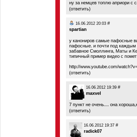
ну за немцев топлю априори с с
(
ответить
)
#
16.06.2012 20:03
spartian
у канониров самые пафосные ви
пафосные. и почти под каждым 
забавное Смоллинга, Маты и Ке
типичный пример видео с пометко
http://www.youtube.com/watch?v
(
ответить
)
#
16.06.2012 19:39
maxvel
7 пункт не очень.... она хороша,
(
ответить
)
#
16.06.2012 19:37
radick07