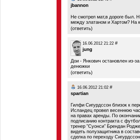
jbannon
Не смотрел мат,в дороге был. 
между златаном и Хартом? На к
(
ответить
)
#
16.06.2012 21:22
jung
Дои - Янкович остановлен из-за
денюжки
(
ответить
)
#
16.06.2012 21:02
spartian
Гилфи Сигурдссон близок к пер
Исландец провел весеннюю част
на правах аренды. По окончани
подписанию контракта с футбол
тренер "Суонси" Брендан Родже
видеть полузащитника в состав
сделка по переходу Сигурдссон