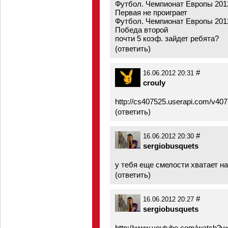
Футбол. Чемпионат Европы 2012
Первая не проиграет
Футбол. Чемпионат Европы 201
Победа второй
почти 5 коэф. зайдет ребята?
(
ответить
)
#
16.06.2012 20:31
crouly
http://cs407525.userapi.com/v40
(
ответить
)
#
16.06.2012 20:30
sergiobusquets
у тебя еще смелости хватает н
(
ответить
)
#
16.06.2012 20:27
sergiobusquets
http://www.youtube.com/watch?v