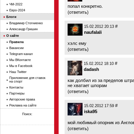
ЧМ-2022
попал конкретно.
Евро-2024
(
ответить
)
Блоги
Владимир Стогниенко
#
15.02.2012 20:13
Александр Гришин
naufalali
О сайте
Правила
хэлс ему
Вакансии
(
ответить
)
Telegram-канал
Мы ВКонтакте
#
15.02.2012 18:10
Мы в Facebook
dadash
Наш Twitter
Приложение для ставок
как долбил из за пределов штра
на спорт
не хватает шпорам
Контакты
(
ответить
)
Партнеры
Авторские права
#
Реклама на сайте
15.02.2012 17:59
iska95
Поиск:
мой любимый опорник из Англов
(
ответить
)