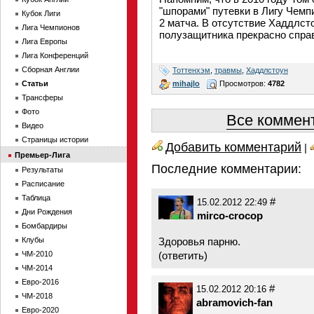
"шпорами" путевки в Лигу Чемп
Кубок Лиги
2 матча. В отсутствие Хаддлст
Лига Чемпионов
полузащитника прекрасно спра
Лига Европы
Лига Конференций
Сборная Англии
Тоттенхэм
,
травмы
,
Хаддлстоун
mihajlo
Просмотров:
4782
Статьи
Трансферы
Фото
Все коммент
Видео
Страницы истории
Добавить комментарий
|
Премьер-Лига
Последние комментарии:
Результаты
Расписание
Таблица
#
15.02.2012 22:49
Дни Рождения
mirco-crocop
Бомбардиры
Клубы
Здоровья парню.
ЧМ-2010
(
ответить
)
ЧМ-2014
Евро-2016
#
15.02.2012 20:16
ЧМ-2018
abramovich-fan
Евро-2020