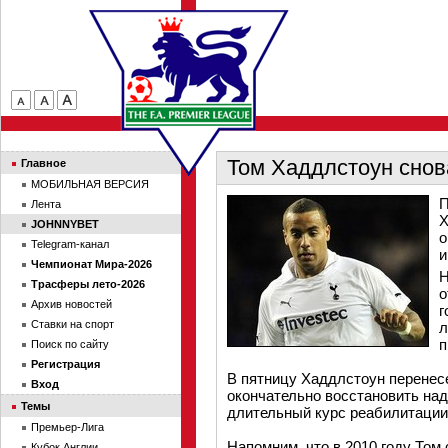
Том Хаддлстоун снов
Главное
МОБИЛЬНАЯ ВЕРСИЯ
П
Лента
Х
JOHNNYBET
о
Telegram-канал
и
Чемпионат Мира-2026
Н
Трасферы лето-2026
о
Архив новостей
г
Ставки на спорт
л
п
Поиск по сайту
Регистрация
В пятницу Хаддлстоун перенес
Вход
окончательно восстановить над
Темы
длительный курс реабилитации
Премьер-Лига
Напомним, что в 2010 году Том
Кубок Англии