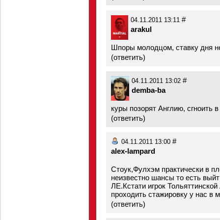
#
04.11.2011 13:11
arakul
Шпоры молодцом, ставку дня н
(
ответить
)
#
04.11.2011 13:02
demba-ba
куры позорят Англию, сгноить в
(
ответить
)
#
04.11.2011 13:00
alex-lampard
Стоук,Фулхэм практически в п
неизвестно шансы то есть вый
ЛЕ.Кстати игрок Тольяттинской
проходить стажировку у нас в 
(
ответить
)