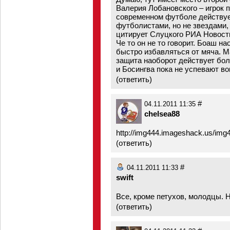
Валерия Лобановского – игрок п
современном футболе действуе
футболистами, но не звездами,
цитирует Слуцкого РИА Новост
Че то он не то говорит. Боаш н
быстро избавляться от мяча. Ма
защита наоборот действует бо
и Босингва пока не успевают в
(
ответить
)
#
04.11.2011 11:35
chelsea88
http://img444.imageshack.us/img
(
ответить
)
#
04.11.2011 11:33
swift
Все, кроме петухов, молодцы. 
(
ответить
)