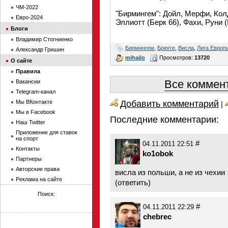
ЧМ-2022
"Бирмингем": Дойл, Мерфи, Кол
Евро-2024
Эллиотт (Берк 66), Фахи, Руни (
Блоги
Владимир Стогниенко
Бирмингем
,
Брюгге
,
Висла
,
Лига Европ
Александр Гришин
mihajlo
Просмотров:
13720
О сайте
Правила
Все коммент
Вакансии
Telegram-канал
Добавить комментарий
Мы ВКонтакте
|
Мы в Facebook
Последние комментарии:
Наш Twitter
Приложение для ставок
на спорт
#
04.11.2011 22:51
Контакты
ko1obok
Партнеры
Авторские права
висла из польши, а не из чехии
Реклама на сайте
(
ответить
)
Поиск:
#
04.11.2011 22:29
chebrec