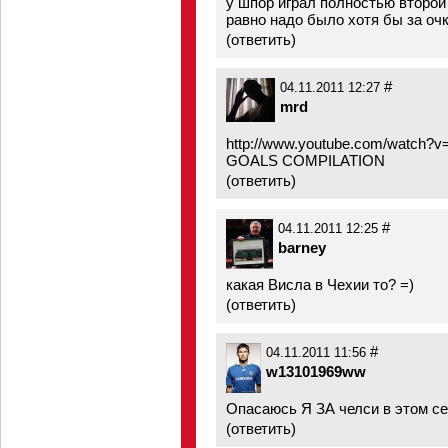
у шпор играл полностью второй
равно надо было хотя бы за оч
(
ответить
)
#
04.11.2011 12:27
mrd
http://www.youtube.com/watch?
GOALS COMPILATION
(
ответить
)
#
04.11.2011 12:25
barney
какая Висла в Чехии то? =)
(
ответить
)
#
04.11.2011 11:56
w13101969ww
Опасаюсь Я ЗА челси в этом се
(
ответить
)