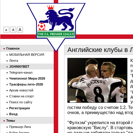
Английские клубы в 
Главное
МОБИЛЬНАЯ ВЕРСИЯ
К
Лента
п
JOHNNYBET
э
Telegram-канал
"
Чемпионат Мира-2026
д
Трасферы лето-2026
д
Архив новостей
"
Ставки на спорт
А
У
Поиск по сайту
гостям победу со счетом 1:2. Т
Регистрация
очков, а преимущество над вто
Вход
Темы
"Фулхэм" укрепился на второй 
Премьер-Лига
краковскую "Вислу". В стартов
но дальше забивали только "дач
Кубок Англии