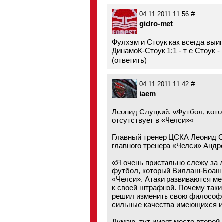
#
04.11.2011 11:56
gidro-met
Фулхэм и Стоук как всегда выиг
ДинамоК-Стоук 1:1 - т е Стоук 
(
ответить
)
#
04.11.2011 11:42
iaem
Леонид Слуцкий: «Футбол, кот
отсутствует в «Челси»«
Главный тренер ЦСКА Леонид С
главного тренера «Челси» Анд
«Я очень пристально слежу за 
футбол, который Виллаш-Боаш 
«Челси». Атаки развиваются ме
к своей штрафной. Почему таки
решил изменить свою философ
сильные качества имеющихся и
Думаю, тут имеет место второй 