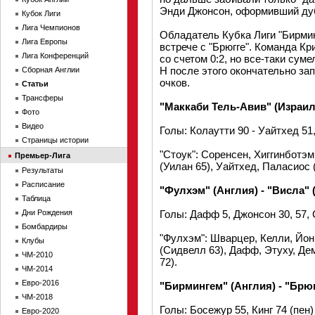
Энди Джонсон, оформивший ду
Кубок Лиги
Лига Чемпионов
Обладатель Кубка Лиги "Бирми
Лига Европы
встрече с "Брюгге". Команда К
Лига Конференций
со счетом 0:2, но все-таки сум
H после этого окончательно зап
Сборная Англии
очков.
Статьи
Трансферы
"Маккаби Тель-Авив" (Израиль)
Фото
Видео
Голы: Колаутти 90 - Уайтхед 51,
Страницы истории
"Стоук": Соренсен, Хиггинботэм
Премьер-Лига
(Уилан 65), Уайтхед, Паласиос 
Результаты
Расписание
"Фулхэм" (Англия) - "Висла" (
Таблица
Дни Рождения
Голы: Дафф 5, Джонсон 30, 57, 
Бомбардиры
"Фулхэм": Шварцер, Келли, Йон
Клубы
(Сидвелл 63), Дафф, Этуху, Де
ЧМ-2010
72).
ЧМ-2014
Евро-2016
"Бирмингем" (Англия) - "Брюгг
ЧМ-2018
Голы: Босежур 55, Кинг 74 (пен)
Евро-2020