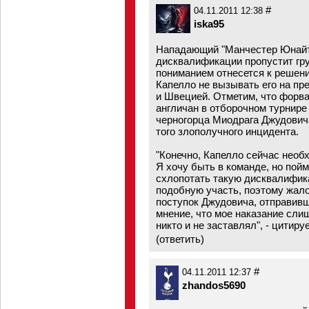
#
04.11.2011 12:38
iska95
Нападающий "Манчестер Юнайте
дисквалификации пропустит груп
пониманием отнесется к решени
Капелло не вызывать его на п
и Швецией. Отметим, что форва
англичан в отборочном турнир
черногорца Миодрага Джудович
того злополучного инцидента.
"Конечно, Капелло сейчас необ
Я хочу быть в команде, но пойм
схлопотать такую дисквалифика
подобную участь, поэтому жало
поступок Джудовича, отправивш
мнение, что мое наказание слиш
никто и не заставлял", - цитируе
(
ответить
)
#
04.11.2011 12:37
zhandos5690