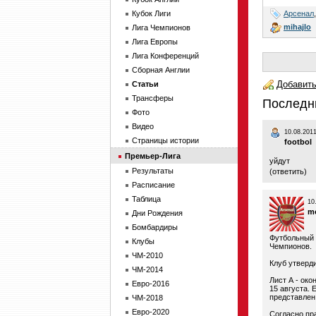
Арсенал
Кубок Лиги
mihajlo
Лига Чемпионов
Лига Европы
Лига Конференций
Сборная Англии
Добавить
Статьи
Трансферы
Последн
Фото
Видео
10.08.2011
Страницы истории
footbol
Премьер-Лига
уйдут
Результаты
(
ответить
)
Расписание
Таблица
10
m
Дни Рождения
Бомбардиры
Футбольный 
Клубы
Чемпионов.
ЧМ-2010
Клуб утверди
ЧМ-2014
Лист А - ок
Евро-2016
15 августа.
представлен 
ЧМ-2018
Евро-2020
Согласно пр