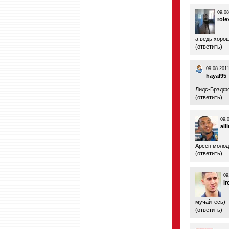
09.08
role
а ведь хоро
(
ответить
)
09.08.2011
hayal95
Лидс-Брэдфо
(
ответить
)
09.
ali
Арсен молод
(
ответить
)
09
i
мучайтесь)
(
ответить
)