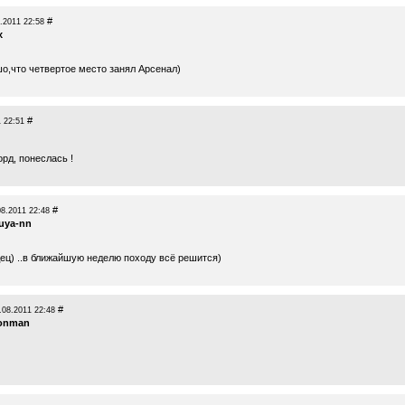
#
.2011 22:58
x
шо,что четвертое место занял Арсенал)
#
 22:51
рд, понеслась !
#
08.2011 22:48
luya-nn
ец) ..в ближайшую неделю походу всё решится)
#
.08.2011 22:48
ronman