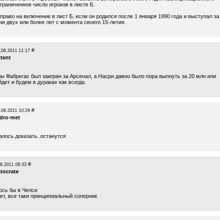
граниченное число игроков в листе Б.
право на включение в лист Б, если он родился после 1 января 1990 года и выступал за
ии двух или более лет с момента своего 15-летия.
#
.08.2011 11:17
tent
ы Фабрегас был заигран за Арсенал, а Насри давно было пора выпнуть за 20 млн или
йдет и будем в дураках как всегда.
#
.08.2011 10:29
idro-met
алось доказать..останутся
#
8.2011 09:33
stocrate
ось бы в Челси
ет, все таки принципиальный соперник