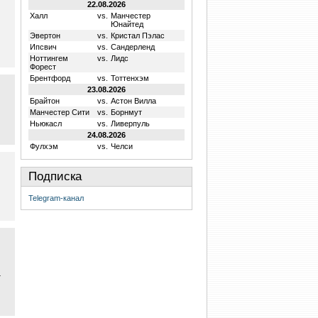
22.08.2026
Халл
vs.
Манчестер
Юнайтед
Эвертон
vs.
Кристал Пэлас
Ипсвич
vs.
Сандерленд
Ноттингем
vs.
Лидс
Форест
Брентфорд
vs.
Тоттенхэм
23.08.2026
Брайтон
vs.
Астон Вилла
Манчестер Сити
vs.
Борнмут
Ньюкасл
vs.
Ливерпуль
24.08.2026
Фулхэм
vs.
Челси
Подписка
Telegram-канал
т