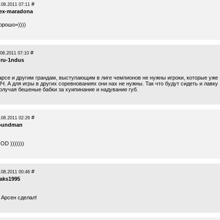
#
.08.2011 07:11
lex-maradona
орошо=))))
#
.08.2011 07:10
ru-1ndus
арсе и другим грандам, выступающим в лиге чемпионов не нужны игроки, которые уже
Ч. А для игры в других соревнованиях они нах не нужны. Так что будут сидеть и лавку
получая бешеные бабки за хуипинание и надувание губ.
#
.08.2011 02:26
oundman
OD )))))))
#
.08.2011 00:46
aks1995
 Арсен сделал!