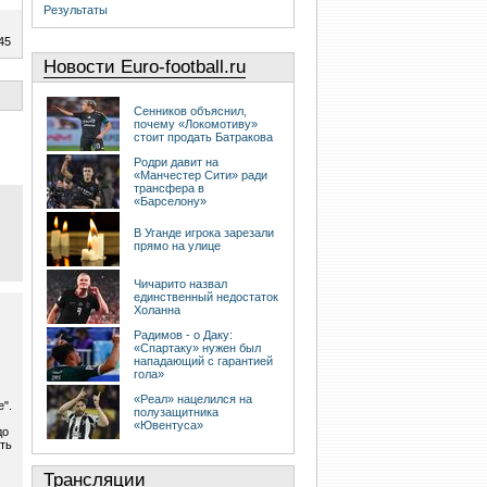
Результаты
45
Новости Euro-football.ru
Сенников объяснил,
почему «Локомотиву»
стоит продать Батракова
Родри давит на
«Манчестер Сити» ради
трансфера в
«Барселону»
В Уганде игрока зарезали
прямо на улице
Чичарито назвал
единственный недостаток
Холанна
Радимов - о Даку:
«Спартаку» нужен был
нападающий с гарантией
гола»
«Реал» нацелился на
е".
полузащитника
«Ювентуса»
до
ть
Трансляции