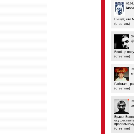
09.08
lass
Пишут, что 
(
ответить
)
09
a
Вообще поху
(
ответить
)
09
an
Работать, р
(
ответить
)
09
g
Браво, Венге
осуществить
правильному
(
ответить
)