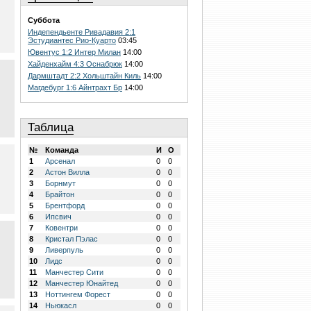
Суббота
Индепендьенте Ривадавия 2:1
Эстудиантес Рио-Куарто
03:45
Ювентус 1:2 Интер Милан
14:00
Хайденхайм 4:3 Оснабрюк
14:00
Дармштадт 2:2 Хольштайн Киль
14:00
Магдебург 1:6 Айнтрахт Бр
14:00
Таблица
№
Команда
И
О
1
Арсенал
0
0
2
Астон Вилла
0
0
3
Борнмут
0
0
4
Брайтон
0
0
5
Брентфорд
0
0
6
Ипсвич
0
0
7
Ковентри
0
0
8
Кристал Пэлас
0
0
9
Ливерпуль
0
0
10
Лидс
0
0
11
Манчестер Сити
0
0
12
Манчестер Юнайтед
0
0
13
Ноттингем Форест
0
0
14
Ньюкасл
0
0