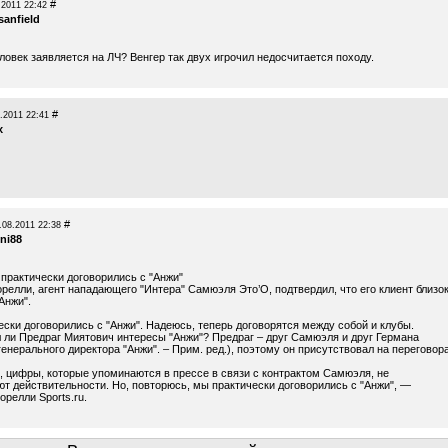
#
.2011 22:42
sanfield
ловек заявляется на ЛЧ? Венгер так двух игрочил недосчитается походу.
#
.2011 22:41
x
#
.08.2011 22:38
ni88
 практически договорились с "Анжи"
релли, агент нападающего "Интера" Самюэля Это’О, подтвердил, что его клиент близок
Анжи".
ески договорились с "Анжи". Надеюсь, теперь договорятся между собой и клубы.
 ли Предраг Миятович интересы "Анжи"? Предраг – друг Cамюэля и друг Германа
генерального директора "Анжи". – Прим. ред.), поэтому он присутствовал на переговор
, цифры, которые упоминаются в прессе в связи с контрактом Самюэля, не
ют действительности. Но, повторюсь, мы практически договорились с "Анжи", —
орелли Sports.ru.