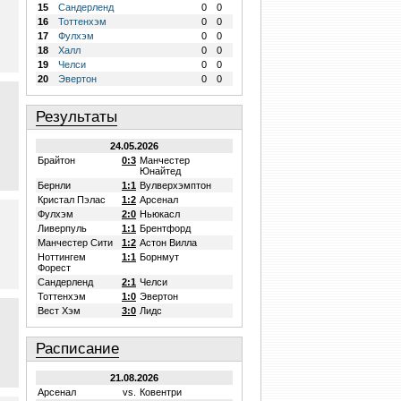
15
Сандерленд
0
0
16
Тоттенхэм
0
0
17
Фулхэм
0
0
18
Халл
0
0
19
Челси
0
0
20
Эвертон
0
0
Результаты
24.05.2026
Брайтон
0:3
Манчестер
Юнайтед
Бернли
1:1
Вулверхэмптон
Кристал Пэлас
1:2
Арсенал
Фулхэм
2:0
Ньюкасл
Ливерпуль
1:1
Брентфорд
Манчестер Сити
1:2
Астон Вилла
Ноттингем
1:1
Борнмут
Форест
Сандерленд
2:1
Челси
Тоттенхэм
1:0
Эвертон
Вест Хэм
3:0
Лидс
Расписание
21.08.2026
Арсенал
vs.
Ковентри