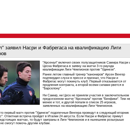
л" заявил Насри и Фабрегаса на квалификацию Лиги
нов
"Арсенал" включил своих полузащитников Самира Насри 
Цеска Фабрегаса в заявку на матчи 3-го раунда
квалификации Лиги Чемпионов против "Удинезе".
Ранее летом главный тренер "канониров" Арсен Венгер
подтвердил слухи в прессе и признал, что Насри и
Фабрегас могут покинуть клуб. Первый отказывается от
продления контракта, а второй всеми силами рвется в
"Барселону".
Ни Самир, ни Цеск не приняли участия в заключительном
предсезонном матче "Арсенала" против "Бенфики". Тем н
менее и тот, и другой попали в список 25 игроков,
заявленных на квалификацию Лиги Чемпионов.
то первый матч против "Удинезе" подопечные Венгера проведут в следующий вторник
с". Ответная встреча пройдет в Италии 24 августа. Если Насри и Фабрегас примут
редстоящих матчах, то будут заиграны в Лиге Чемпионов и в нынешнем розыгрыше
 не смогут помочь другим клубам.