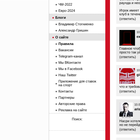
раунда и нео
ЧМ-2022
Игрок имеет 
Евро-2024
клуб в течен
Блоги
(
ответить
)
Владимир Стогниенко
Александр Гришин
10
ex
О сайте
Правила
Главное чтоб
Вакансии
просто так у
Telegram-канал
(
ответить
)
Мы ВКонтакте
Мы в Facebook
10
g
Наш Twitter
Приложение для ставок
на спорт
что и требов
Контакты
(
ответить
)
Партнеры
Авторские права
10.0
ari
Реклама на сайте
Поиск:
Насри хотел
но не перейд
(
ответить
)