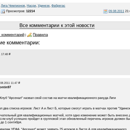
,
Лига Чемпионов
,
Насри
,
Удинезе
,
Фабрегас
Просмотров:
12214
09.08.2011
21:
Все комментарии к этой новости
 комментарий
Правила
|
ие комментарии:
#
 17:48
#
.08.2011 11:47
ontin97
Клуб "Арсенал" назвал свой состав на матчи квалификационного рануда Лиги
л два списка игроков: Лист А и Лист Б, которые смогут играть в матчах против "Удинез
ончательный для квалификационных матчей, хотя одно изменение может быть внесено 
 Если клуб успешно пройдет в групповой этап обновленный перечень игроков должен бы
до 1 сентября.
авилам УЕФА, "Арсенал" может заявить 25 игроков в Листе А для квалификационного