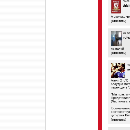
09.08
thisi
А сколько че
(
ответить
)
09.08
role
нa нaxyй
(
ответить
)
09
ro
Агент Это'О:
Клаудио Виго
переходу в "
"Мы практич
Представлял
(Чистякова, 
К сожалению
соответству
цитирует Виг
(
ответить
)