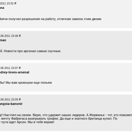
#
.2011 23:52
ana
Миячи получил разрешение на работу, отличная замена этим двоим
#
.08.2011 23:46
jman
й. Новости про арсенал самые скучные.
#
.08.2011 23:07
drey-loves-arsenal
абы! Мы вам кровошки еще попьем
#
.08.2011 23:05
angsta-kanonir
р! Настоял на своем. Верю, что удержит наших лидеров. А Жервинье - тот, кто поможе
 мечту Фабрегаса выигрывать трофеи. Да еще и знатного британца купил. По
 пути идет Арсен. Мы в тебя верим!