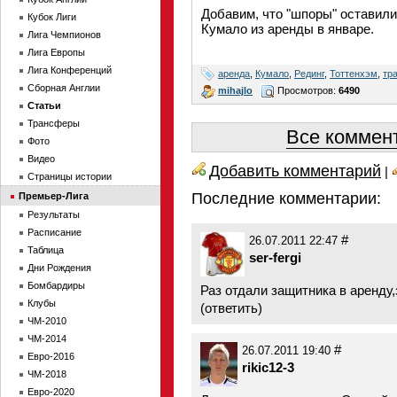
Добавим, что "шпоры" оставили 
Кубок Лиги
Кумало из аренды в январе.
Лига Чемпионов
Лига Европы
Лига Конференций
аренда
,
Кумало
,
Рединг
,
Тоттенхэм
,
тр
Сборная Англии
mihajlo
Просмотров:
6490
Статьи
Трансферы
Все коммент
Фото
Видео
Добавить комментарий
|
Страницы истории
Последние комментарии:
Премьер-Лига
Результаты
Расписание
#
26.07.2011 22:47
Таблица
ser-fergi
Дни Рождения
Бомбардиры
Раз отдали защитника в аренду,
Клубы
(
ответить
)
ЧМ-2010
ЧМ-2014
#
26.07.2011 19:40
Евро-2016
rikic12-3
ЧМ-2018
Евро-2020