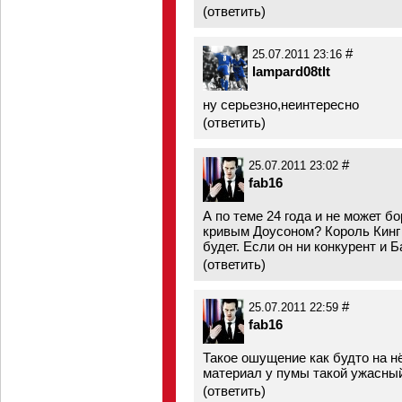
(
ответить
)
#
25.07.2011 23:16
lampard08tlt
ну серьезно,неинтересно
(
ответить
)
#
25.07.2011 23:02
fab16
А по теме 24 года и не может б
кривым Доусоном? Король Кинг 
будет. Если он ни конкурент и Б
(
ответить
)
#
25.07.2011 22:59
fab16
Такое ошущение как будто на нё
материал у пумы такой ужасны
(
ответить
)