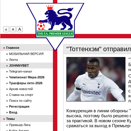
"Тоттенхэм" отправил
Главное
МОБИЛЬНАЯ ВЕРСИЯ
"
Лента
Б
JOHNNYBET
н
Telegram-канал
О
Чемпионат Мира-2026
д
Трасферы лето-2026
п
Архив новостей
с
Ставки на спорт
к
п
Поиск по сайту
Регистрация
Конкуренция в линии обороны 
Вход
высока, поэтому было решено
Темы
за практикой. В новом сезоне К
Премьер-Лига
сражаться за выход в Премьер-
Кубок Англии