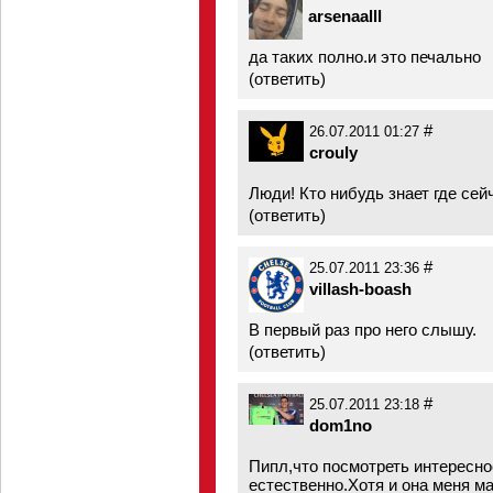
arsenaalll
да таких полно.и это печально
(
ответить
)
#
26.07.2011 01:27
crouly
Люди! Кто нибудь знает где сей
(
ответить
)
#
25.07.2011 23:36
villash-boash
В первый раз про него слышу.
(
ответить
)
#
25.07.2011 23:18
dom1no
Пипл,что посмотреть интересное
естественно.Хотя и она меня ма