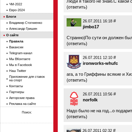
Люди я такого не знаю.С какой 
ЧМ-2022
(
ответить
)
Евро-2024
Блоги
#
26.07.2011 16:18
Владимир Стогниенко
jimbo17
Александр Гришин
О сайте
Странно)По сути он должен был 
Правила
(
ответить
)
Вакансии
Telegram-канал
#
26.07.2011 12:10
Мы ВКонтакте
ironworks-whufc
Мы в Facebook
Наш Twitter
ага, а то Гриффины всякие и Х
Приложение для ставок
(
ответить
)
на спорт
Контакты
Партнеры
#
26.07.2011 10:56
Авторские права
norfolk
Реклама на сайте
Надо было не на год...о подари
Поиск:
(
ответить
)
#
26.07.2011 02:32