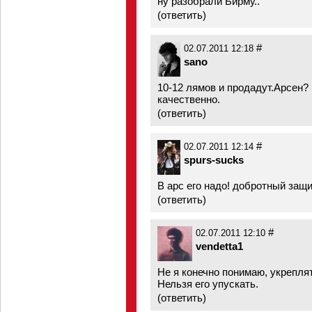
ну разобрали Бирму..
(
ответить
)
#
02.07.2011 12:18
sano
10-12 лямов и продадут.Арсен? 
качественно.
(
ответить
)
#
02.07.2011 12:14
spurs-sucks
В арс его надо! добротный защи
(
ответить
)
#
02.07.2011 12:10
vendetta1
Не я конечно понимаю, укреплят
Нельзя его упускать.
(
ответить
)