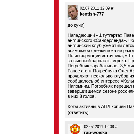
#
02.07.2011 12:09
kentish-777
до кучи)
Нападающий «Штутгарта» Павел
английского «Сандерленда». Фо
английский клуб уже этим летом
возможной сделки пока не разг
По информации источника, «Шту
за высокой зарплаты игрока. П
Погребняк зарабатывает 3,5 мил
Ранее агент Погребняка Олег Ар
проявляют несколько клубов из 
сообщалось об интересе «Кельн
Напомним, Погребняк перешел в
завершившемся сезоне россияни
в них 8 голов.
Коты активны,в АПЛ копией Па
(
ответить
)
#
02.07.2011 12:08
rap-woiska