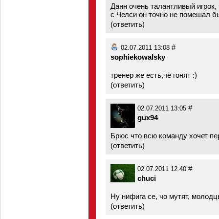
Данн очень талантливый игрок, 
с Челси он точно не помешал б
(
ответить
)
#
02.07.2011 13:08
sophiekowalsky
тренер же есть,чё гонят :)
(
ответить
)
#
02.07.2011 13:05
gux94
Брюс что всю команду хочет пе
(
ответить
)
#
02.07.2011 12:40
chuci
Ну нифига се, чо мутят, молодц
(
ответить
)