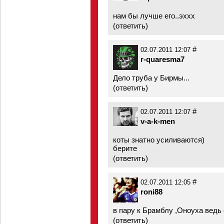
нам бы лучше его..эххх
(
ответить
)
#
02.07.2011 12:07
r-quaresma7
Дело труба у Бирмы...
(
ответить
)
#
02.07.2011 12:07
v-a-k-men
коты знатно усиливаются)
берите
(
ответить
)
#
02.07.2011 12:05
roni88
в пару к Брамблу ,Оноуха ведь
(
ответить
)