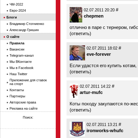
ЧМ-2022
#
02.07.2011 20:20
Евро-2024
chepmen
Блоги
Владимир Стогниенко
отлично в паре с тернером, 
Александр Гришин
(
ответить
)
О сайте
Правила
#
02.07.2011 18:02
Вакансии
eve-forever
Telegram-канал
Мы ВКонтакте
Если удастся его купить котам,
Мы в Facebook
(
ответить
)
Наш Twitter
Приложение для ставок
на спорт
#
02.07.2011 14:22
Контакты
artur-mufc
Партнеры
Авторские права
Коты походу закупаются по-жес
Реклама на сайте
(
ответить
)
Поиск:
#
02.07.2011 13:21
ironworks-whufc