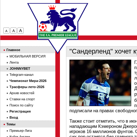
"Сандерленд" хочет 
Главное
МОБИЛЬНАЯ ВЕРСИЯ
Г
Лента
п
JOHNNYBET
т
Telegram-канал
л
Чемпионат Мира-2026
о
Трасферы лето-2026
Д
Архив новостей
Р
Ставки на спорт
б
п
Поиск по сайту
подписали на правах свободног
Регистрация
Вход
Также стоит отметить, что в ию
Темы
нападающим Кэмероном Джеромо
Премьер-Лига
игроков 16 миллионов фунтов. 
сих пор остается без главного 
Кубок Англии