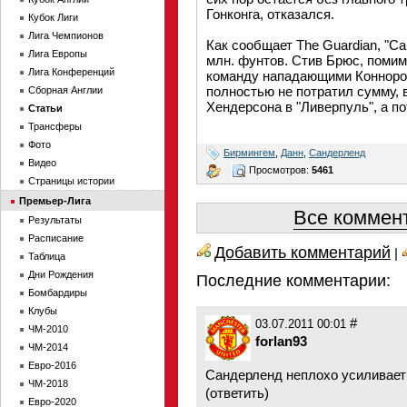
Гонконга, отказался.
Кубок Лиги
Лига Чемпионов
Как сообщает The Guardian, "С
Лига Европы
млн. фунтов. Стив Брюс, поми
Лига Конференций
команду нападающими Коннором
полностью не потратил сумму,
Сборная Англии
Хендерсона в "Ливерпуль", а п
Статьи
Трансферы
Фото
Бирмингем
,
Данн
,
Сандерленд
Видео
Просмотров:
5461
Страницы истории
Премьер-Лига
Все коммент
Результаты
Расписание
Добавить комментарий
|
Таблица
Дни Рождения
Последние комментарии:
Бомбардиры
Клубы
#
03.07.2011 00:01
ЧМ-2010
forlan93
ЧМ-2014
Евро-2016
Сандерленд неплохо усиливает
ЧМ-2018
(
ответить
)
Евро-2020