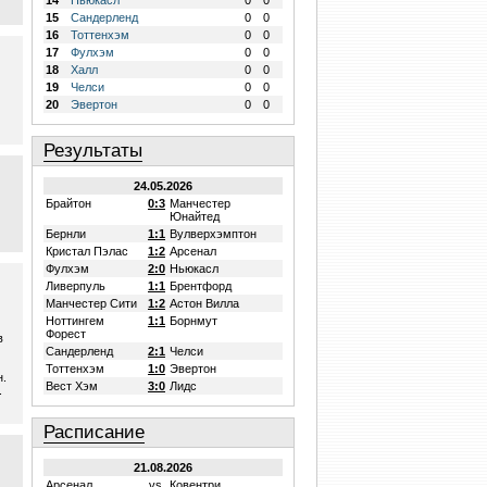
14
Ньюкасл
0
0
15
Сандерленд
0
0
16
Тоттенхэм
0
0
17
Фулхэм
0
0
18
Халл
0
0
19
Челси
0
0
20
Эвертон
0
0
Результаты
24.05.2026
Брайтон
0:3
Манчестер
Юнайтед
Бернли
1:1
Вулверхэмптон
Кристал Пэлас
1:2
Арсенал
Фулхэм
2:0
Ньюкасл
Ливерпуль
1:1
Брентфорд
Манчестер Сити
1:2
Астон Вилла
Ноттингем
1:1
Борнмут
Форест
в
Сандерленд
2:1
Челси
Тоттенхэм
1:0
Эвертон
н.
Вест Хэм
3:0
Лидс
.
Расписание
21.08.2026
Арсенал
vs.
Ковентри