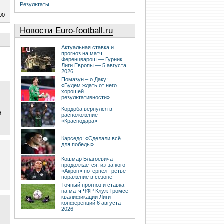
Результаты
00
Новости Euro-football.ru
Актуальная ставка и
прогноз на матч
Ференцварош — Гурник
Лиги Европы — 5 августа
2026
Помазун – о Даку:
«Будем ждать от него
хорошей
результативности»
Кордоба вернулся в
й
расположение
«Краснодара»
Карседо: «Сделали всё
для победы»
Кошмар Благоевича
продолжается: из-за кого
«Акрон» потерпел третье
поражение в сезоне
Точный прогноз и ставка
на матч ЧФР Клуж Тромсё
квалификации Лиги
конференций 6 августа
2026