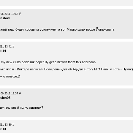
#
.06.2011 13:42
inslow
сный защ, будет хорошим усилением, а вот Марво шлак вроде Йовановича
#
011 13:41
ki14
 my new clubs adidasuk hopefully get a hit with them this afternoon
ько что в ТВиттере написал. Если речь идет об Адидасе, то у МЮ Найк, у Тота - Пума:)
он о гольфе:D
#
.06.2011 13:37
ssien05
центральный полузащитник?
#
011 13:36
ki14