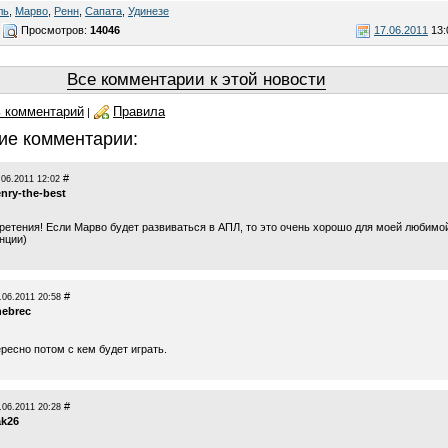
ль
,
Марво
,
Ренн
,
Сапата
,
Удинезе
Просмотров:
14046
17.06.2011
13:
Все комментарии к этой новости
 комментарий
Правила
|
ие комментарии:
#
.06.2011 12:02
nry-the-best
ретения! Если Марво будет развиваться в АПЛ, то это очень хорошо для моей любимо
нции)
#
.06.2011 20:58
hebrec
ресно потом с кем будет играть.
#
.06.2011 20:28
ak26