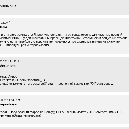
упить в Пл.
#
 14:56
sea93
ли эти двое заиграют,а Ливерпуль сохранит игру конца сезона...то красные первый
чемпионство:) ну,один из главных претендентов точно:) итальянский защитник это оче
н,что если перейдет,то красные не пожалеют:) про француза ничего не скажу,но
ош,Ливерпуль раз интересуется:)
#
06.2011 14:33
shmar-sms
одцы Ливер!
ько что бы Олени забегали))))
ас ещё остались с того закупа))))сидят пасутся)))) как их там.?? Поульсены...
#
.06.2011 14:01
verpool-ayan
ава!!! Надо брать!!! Марво на Банку)) НО он левша может и АПЗ сыграть или ЛПЗ
оче невыебацца универсал))