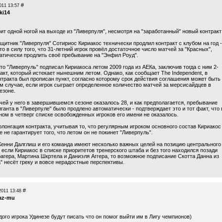
#
011 13:57
ki14
ит одной ногой на выходе из "Ливерпуля", несмотря на "заработанный" новый контракт
щитник "Ливерпуля" Сотириос Кириакос технически продлил контракт с клубом на год -
о в силу того, что 31-летний игрок провёл достаточное число матчей за "Красных",
атически продлить своё пребывание на "Энфил Роуд".
о "Ливерпуль" подписал Кириакоса летом 2009 года из АЕКа, заключив тогда с ним 2-
акт, который истекает нынешним летом. Однако, как сообщает The Independent, в
нтракта был прописан пункт, согласно которому срок действия соглашения может быть
ом случае, если игрок сыграет определенное количество матчей за мерсисайдцев в
езоне.
чей у него в завершившемся сезоне оказалось 28, и как предполагается, пребывание
иганта в "Ливерпуле" было продлено автоматически - подтверждает это и тот факт, что 
ном в четверг списке освобожденных игроков его имени не оказалось.
олонгация контракта, учитывая то, что регулярным игроком основного состав Кириакос
е не гарантирует того, что летом он не покинет "Ливерпуль".
 Кенни Далглиш и его команда имеют несколько важных целей на позицию центрального
 если Кириакос в списке приоритетов тренерского штаба и без того находился позади
агера, Мартина Шкртела и Даниэля Аггера, то возможное подписание Скотта Данна из
" несёт греку и вовсе нерадостные перспективы.
#
2011 13:48
az-mu
ого игрока Удинезе будут писать что он помог выйти им в Лигу чемпионов)