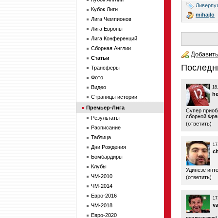
Ливерпу
Кубок Лиги
mihajlo
Лига Чемпионов
Лига Европы
Лига Конференций
Сборная Англии
Добавить
Статьи
Последн
Трансферы
Фото
Видео
18
he
Страницы истории
Премьер-Лига
Супер приоб
сборной Фра
Результаты
(
ответить
)
Расписание
Таблица
17
Дни Рождения
c
Бомбардиры
Клубы
Удинезе инте
ЧМ-2010
(
ответить
)
ЧМ-2014
Евро-2016
17
v
ЧМ-2018
Евро-2020