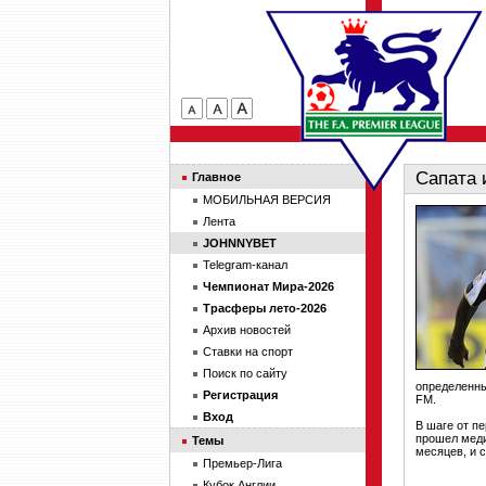
Сапата 
Главное
МОБИЛЬНАЯ ВЕРСИЯ
Лента
JOHNNYBET
Telegram-канал
Чемпионат Мира-2026
Трасферы лето-2026
Архив новостей
Ставки на спорт
Поиск по сайту
определенны
Регистрация
FM.
Вход
В шаге от п
прошел меди
Темы
месяцев, и с
Премьер-Лига
Кубок Англии