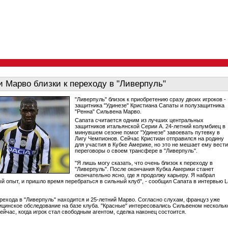
и Марво близки к переходу в "Ливерпуль"
"Ливерпуль" близок к приобретению сразу двоих игроков -
защитника "Удинезе" Кристиана Сапаты и полузащитника
"Ренна" Сильвена Марво.
Сапата считается одним из лучших центральных
защитников итальянской Серии А. 24-летний колумбиец в
минувшем сезоне помог "Удинезе" завоевать путевку в
Лигу Чемпионов. Сейчас Кристиан отправился на родину
для участия в Кубке Америке, но это не мешает ему вести
переговоры о своем трансфере в "Ливерпуль".
"Я лишь могу сказать, что очень близок к переходу в
"Ливерпуль". После окончания Кубка Америки станет
окончательно ясно, где я продолжу карьеру. Я набрал
й опыт, и пришло время перебраться в сильный клуб", - сообщил Сапата в интервью L
ерехода в "Ливерпуль" находится и 25-летний Марво. Согласно слухам, француз уже
цинское обследование на базе клуба. "Красные" интересовались Сильвеном нескольк
ейчас, когда игрок стал свободным агентом, сделка наконец состоится.