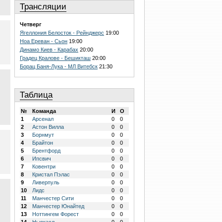
Трансляции
Четверг
Ягеллония Белосток - Рейнджерс
19:00
Ноа Ереван - Сьон
19:00
Динамо Киев - Карабах
20:00
Градец Кралове - Бешикташ
20:00
Борац Баня-Лука - МЛ Витебск
21:30
Таблица
№
Команда
И
О
1
Арсенал
0
0
2
Астон Вилла
0
0
3
Борнмут
0
0
4
Брайтон
0
0
5
Брентфорд
0
0
6
Ипсвич
0
0
7
Ковентри
0
0
8
Кристал Пэлас
0
0
9
Ливерпуль
0
0
10
Лидс
0
0
11
Манчестер Сити
0
0
12
Манчестер Юнайтед
0
0
13
Ноттингем Форест
0
0