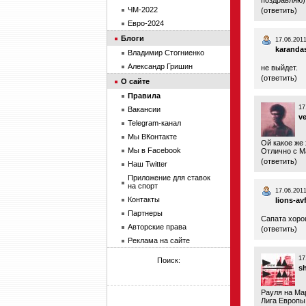
поздравляю)
ЧМ-2022
(
ответить
)
Евро-2024
Блоги
17.06.2011
karanda
Владимир Стогниенко
Александр Гришин
не выйдет.
(
ответить
)
О сайте
Правила
17
Вакансии
v
Telegram-канал
Мы ВКонтакте
Ой какое же 
Мы в Facebook
Отлично с М
(
ответить
)
Наш Twitter
Приложение для ставок
на спорт
17.06.2011
Контакты
lions-av
Партнеры
Сапата хорош
Авторские права
(
ответить
)
Реклама на сайте
17
Поиск:
s
Рауля на Мар
Лига Европы,