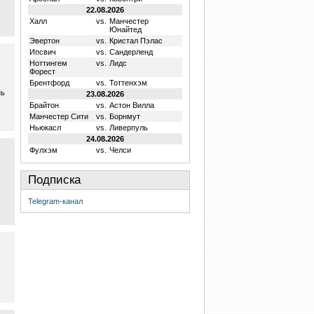
22.08.2026
Халл
vs.
Манчестер
Юнайтед
Эвертон
vs.
Кристал Пэлас
Ипсвич
vs.
Сандерленд
Ноттингем
vs.
Лидс
Форест
Брентфорд
vs.
Тоттенхэм
нь
23.08.2026
Брайтон
vs.
Астон Вилла
Манчестер Сити
vs.
Борнмут
Ньюкасл
vs.
Ливерпуль
24.08.2026
Фулхэм
vs.
Челси
Подписка
Telegram-канал