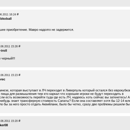
#
06.2011 16:24
obkoball
шее приобретение. Мавро надолго не задержится.
#
.06.2011 15:26
-troll
 черный!!!
#
.06.2011 15:23
brec
динезе, которая выступает в ЛЧ переходит в Ливерпуль который остался без еврокубко
о пища для размышления тем кто каркал что хорошие игроки не будут переходить в
ли есть возможность перейти туда где есть ЛЧ, надеюсь хоть сейчас вы заткнетесь! А
о нибудь знает трансферную стоимость Сапаты? Если она составляет хотя бы 12-14 мл
о бы за него просто отдать Аквийлани, было бы четко, сразу две проблемы решили бы
#
.06.2011 15:20
ker08