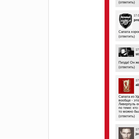
(
ответить
)
17.
pr
Сапата хоро
(
ответить
)
17
st
Пиздa! Он же
(
ответить
)
17
a
Сапата из У
вообще - эт
Ливерпуль ес
по теме: кт
то можно был
(
ответить
)
17
jo