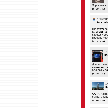
Хорошо выст
(
ответить
)
17.06.2011
fanchel
неплохо:) ес
кандидат на 
хорошо,увере
наверно хор
(
ответить
)
17.
ka
Даааааа мол
смотрите тол
а то вон у в
(
ответить
)
17
li
САПАТА крас
сыграть кор
(
ответить
)