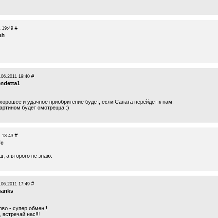
#
 19:49
sh
#
.06.2011 19:40
endetta1
хорошее и удачное приобритение будет, если Сапата перейдет к нам.
артином будет смотрецца :)
#
 18:43
fc
, а второго не знаю.
#
.06.2011 17:49
hanks
во - супер обмен!!
 встречай нас!!!