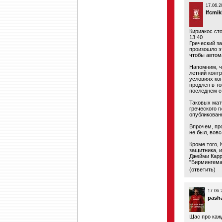
17.06.2
lfcmik
Кириакос сто
13:40
Греческий за
произошло эт
чтобы автом
Напомним, чт
летний контр
условиях ко
продлен в т
последнем с
Таковых мат
греческого г
опубликован
Впрочем, пр
не был, вовс
Кроме того,
защитника, и
Джейми Карр
"Бирмингема
(
ответить
)
17.06.
pash
Щас про кажд