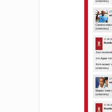
(
ответить
)
17
w
Сапата клас
(
ответить
)
17.06.2
lfcmik
Just received
это Адам тол
Хотя может 
(
ответить
)
17
e
Марво тоже 
(
ответить
)
17.06.2
lfcmik