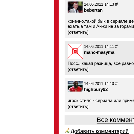
#
14.06.2011 14:13
bebertan
конечно,такой бык в сериале д
ехать,а там и Анжи не за горами
(
ответить
)
#
14.06.2011 14:11
manc-masyma
Пссс...какая разница, всё равно
(
ответить
)
#
14.06.2011 14:10
highbury92
игрок стиля - сериала или прим
(
ответить
)
Все коммент
Добавить комментарий