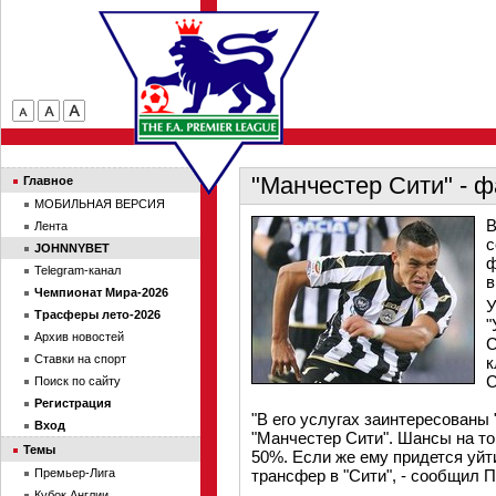
"Манчестер Сити" - ф
Главное
МОБИЛЬНАЯ ВЕРСИЯ
В
Лента
с
JOHNNYBET
ф
Telegram-канал
в
Чемпионат Мира-2026
У
Трасферы лето-2026
"
Архив новостей
С
Ставки на спорт
к
С
Поиск по сайту
Регистрация
"В его услугах заинтересованы 
Вход
"Манчестер Сити". Шансы на то,
Темы
50%. Если же ему придется уйти
Премьер-Лига
трансфер в "Сити", - сообщил П
Кубок Англии