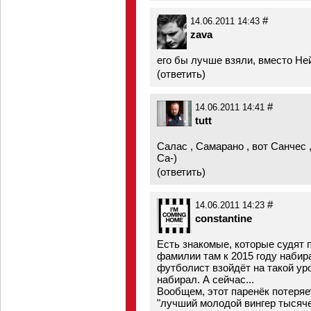
#
14.06.2011 14:43
zava
его бы лучше взяли, вместо Не
(
ответить
)
#
14.06.2011 14:41
tutt
Салас , Самарано , вот Санчес 
Са-)
(
ответить
)
#
14.06.2011 14:23
constantine
Есть знакомые, которые судят 
фамилии там к 2015 году набира
футболист взойдёт на такой ур
набирал. А сейчас...
Вообщем, этот паренёк потеряет
"лучший молодой вингер тысяче