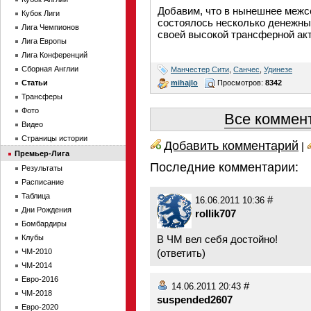
Добавим, что в нынешнее межс
Кубок Лиги
состоялось несколько денежных
Лига Чемпионов
своей высокой трансферной акт
Лига Европы
Лига Конференций
Сборная Англии
Манчестер Сити
,
Санчес
,
Удинезе
mihajlo
Просмотров:
8342
Статьи
Трансферы
Фото
Все коммент
Видео
Страницы истории
Добавить комментарий
|
Премьер-Лига
Последние комментарии:
Результаты
Расписание
Таблица
#
16.06.2011 10:36
Дни Рождения
rollik707
Бомбардиры
Клубы
В ЧМ вел себя достойно!
ЧМ-2010
(
ответить
)
ЧМ-2014
Евро-2016
#
14.06.2011 20:43
ЧМ-2018
suspended2607
Евро-2020