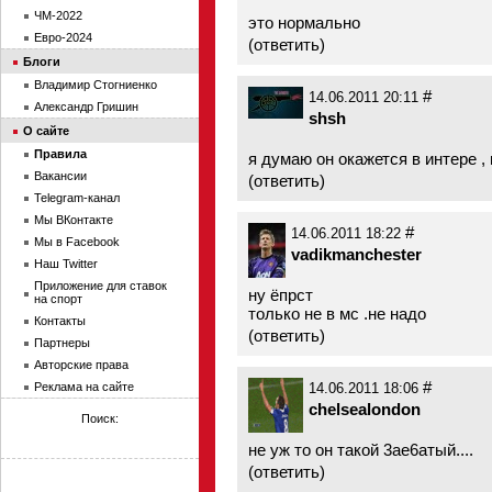
ЧМ-2022
это нормально
Евро-2024
(
ответить
)
Блоги
Владимир Стогниенко
#
14.06.2011 20:11
Александр Гришин
shsh
О сайте
Правила
я думаю он окажется в интере ,
Вакансии
(
ответить
)
Telegram-канал
Мы ВКонтакте
#
14.06.2011 18:22
Мы в Facebook
vadikmanchester
Наш Twitter
Приложение для ставок
ну ёпрст
на спорт
только не в мс .не надо
Контакты
(
ответить
)
Партнеры
Авторские права
#
Реклама на сайте
14.06.2011 18:06
chelsealondon
Поиск:
не уж то он такой 3ае6атый....
(
ответить
)