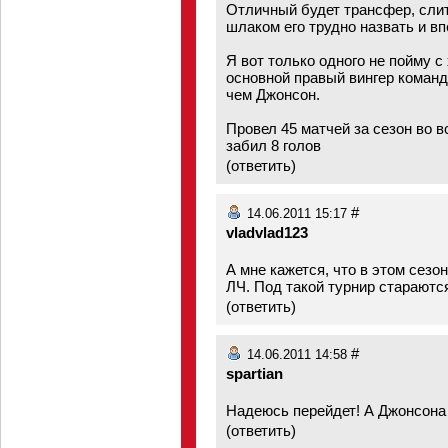
Отличный будет трансфер, слит
шлаком его трудно назвать и вп
Я вот только одного не пойму с
основной правый вингер команд
чем Джонсон.
Провел 45 матчей за сезон во в
забил 8 голов
(
ответить
)
#
14.06.2011 15:17
vladvlad123
А мне кажется, что в этом сезон
ЛЧ. Под такой турнир стараются
(
ответить
)
#
14.06.2011 14:58
spartian
Надеюсь перейдет! А Джонсона
(
ответить
)