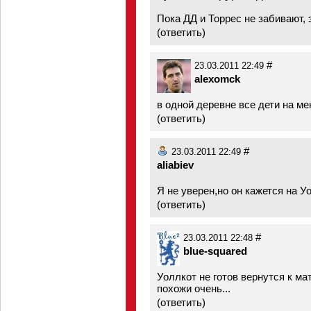
Пока ДД и Торрес не забивают, 
(
ответить
)
#
23.03.2011 22:49
alexomck
в одной деревне все дети на ме
(
ответить
)
#
23.03.2011 22:49
aliabiev
Я не уверен,но он кажется на Уо
(
ответить
)
#
23.03.2011 22:48
blue-squared
Уоллкот не готов вернутся к ма
похожи очень...
(
ответить
)