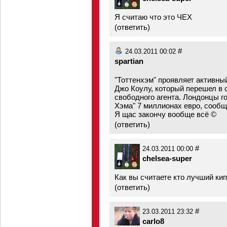
Я считаю что это ЧЕХ
(
ответить
)
#
24.03.2011 00:02
spartian
"Тоттенхэм" проявляет активны
Джо Коулу, который перешел в 
свободного агента. Лондонцы г
Хэма" 7 миллионах евро, сооб
Я щас закончу вообще всё ©
(
ответить
)
#
24.03.2011 00:00
chelsea-super
Как вы считаете кто лучший ки
(
ответить
)
#
23.03.2011 23:32
carlo8