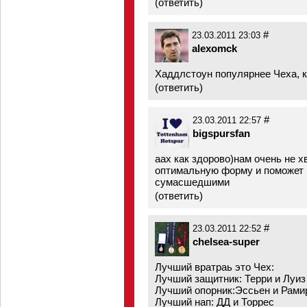
(
ответить
)
#
23.03.2011 23:03
alexomck
Хаддлстоун популярнее Чеха, 
(
ответить
)
#
23.03.2011 22:57
bigspursfan
аах как здорово)нам очень не 
оптимальную форму и поможет н
сумасшедшими
(
ответить
)
#
23.03.2011 22:52
chelsea-super
Лучший вратраь это Чех:
Лучший защитник: Терри и Луиз
Лучший опорник:Эссьен и Рами
Лучший нап: ДД и Торрес