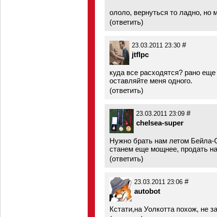
ололо, вернуться то ладно, но 
(
ответить
)
#
23.03.2011 23:30
jtflpc
куда все расходятся? рано еще 
оставляйте меня одного.
(
ответить
)
#
23.03.2011 23:09
chelsea-super
Нужно брать нам летом Бейла-
станем еще мощнее, продать н
(
ответить
)
#
23.03.2011 23:06
autobot
Кстати,на Уолкотта похож, не з