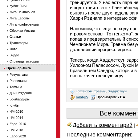
тренируется. У нас есть пара 
Кубок Лиги
и подготовить его к ближайшем
Лига Чемпионов
сыграть после двух недель зан
Харри Рэднапп в интервью офи
Лига Европы
Лига Конференций
Напомним, что еще по ходу пр
Сборная Англии
игроком основы "Тоттенхэма", 
Статьи
попав в предварительный списо
Трансферы
Чемпионате Мира. Травма безу
дальнейший прогресс игрока.
Фото
Видео
Теперь, когда Хаддлстоун здоро
Страницы истории
Уилсоном Паласиосом, Лукой М
Премьер-Лига
бразильцем Сандро, который в
Результаты
очень качественную игру.
Расписание
Таблица
Тоттенхэм
,
травмы
,
Хаддлстоун
Дни Рождения
mihajlo
Просмотров:
7114
Бомбардиры
Клубы
Все коммент
ЧМ-2010
ЧМ-2014
Добавить комментарий
Евро-2016
|
ЧМ-2018
Последние комментарии:
Евро-2020