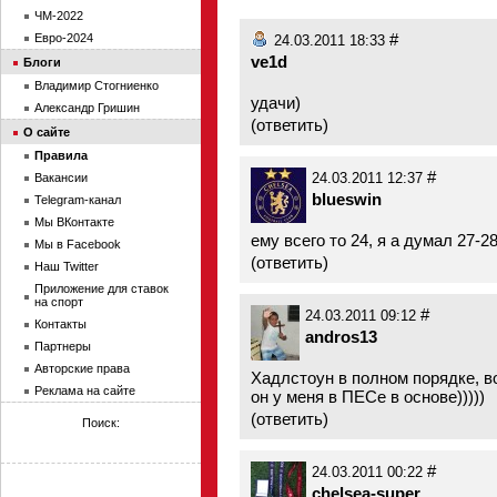
ЧМ-2022
#
Евро-2024
24.03.2011 18:33
ve1d
Блоги
Владимир Стогниенко
удачи)
Александр Гришин
(
ответить
)
О сайте
Правила
#
Вакансии
24.03.2011 12:37
blueswin
Telegram-канал
Мы ВКонтакте
ему всего то 24, я а думал 27-2
Мы в Facebook
(
ответить
)
Наш Twitter
Приложение для ставок
на спорт
#
24.03.2011 09:12
Контакты
andros13
Партнеры
Авторские права
Хадлстоун в полном порядке, в
Реклама на сайте
он у меня в ПЕСе в основе)))))
(
ответить
)
Поиск:
#
24.03.2011 00:22
chelsea-super