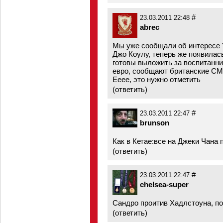
#
23.03.2011 22:48
abrec
Мы уже сообщали об интересе "
Джо Коулу, теперь же появила
готовы выложить за воспитанни
евро, сообщают британские С
Ееее, это нужно отметить
(
ответить
)
#
23.03.2011 22:47
brunson
Как в Кетае:все на Джеки Чана 
(
ответить
)
#
23.03.2011 22:47
chelsea-super
Сандро проитив Хадлстоуна, п
(
ответить
)