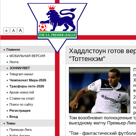
Хаддлстоун готов вер
Главное
МОБИЛЬНАЯ ВЕРСИЯ
"Тоттенхэм"
Лента
JOHNNYBET
П
Telegram-канал
п
Х
Чемпионат Мира-2026
н
Трасферы лето-2026
в
Архив новостей
2
Ставки на спорт
о
Поиск по сайту
п
Регистрация
р
Вход
Том возобновил полноценные тр
выездному матчу Премьер-Лиги 
Темы
Премьер-Лига
"Том - фантастический футболис
Кубок Англии