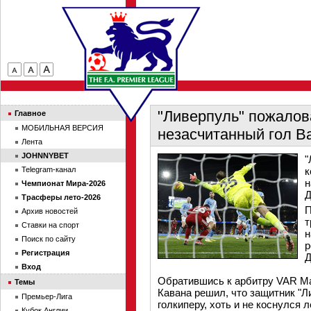
"Ливерпуль" пожалов
Главное
МОБИЛЬНАЯ ВЕРСИЯ
незасчитанный гол В
Лента
JOHNNYBET
"
Telegram-канал
к
н
Чемпионат Мира-2026
Д
Трасферы лето-2026
П
Архив новостей
т
Ставки на спорт
н
Поиск по сайту
р
Регистрация
Д
Вход
Обратившись к арбитру VAR Ма
Темы
Кавана решил, что защитник "
Премьер-Лига
голкиперу, хоть и не коснулся л
Кубок Англии