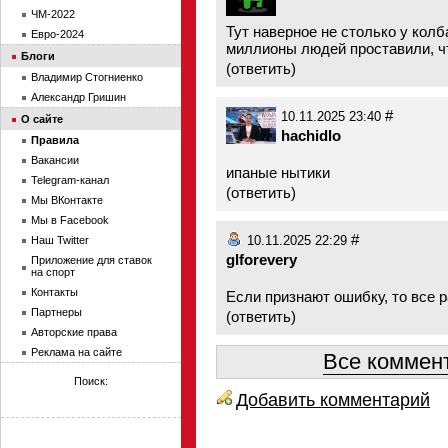
ЧМ-2022
Тут наверное не столько у колба
Евро-2024
миллионы людей проставили, ч
Блоги
(
ответить
)
Владимир Стогниенко
Александр Гришин
#
10.11.2025 23:40
О сайте
hachidlo
Правила
Вакансии
ипаные нытики
Telegram-канал
(
ответить
)
Мы ВКонтакте
Мы в Facebook
#
Наш Twitter
10.11.2025 22:29
glforevery
Приложение для ставок
на спорт
Контакты
Если признают ошибку, то все р
Партнеры
(
ответить
)
Авторские права
Реклама на сайте
Все коммент
Поиск:
Добавить комментарий