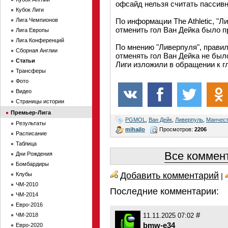
офсайд нельзя считать пассив
Кубок Лиги
Лига Чемпионов
По информации The Athletic, "Л
отменить гол Ван Дейка было п
Лига Европы
Лига Конференций
По мнению "Ливерпуля", правил
Сборная Англии
отменять гол Ван Дейка не был
Статьи
Лиги изложили в обращении к г
Трансферы
Фото
Видео
Страницы истории
Премьер-Лига
PGMOL
,
Ван Дейк
,
Ливерпуль
,
Манчест
Результаты
mihajlo
Просмотров:
2206
Расписание
Таблица
Все коммент
Дни Рождения
Бомбардиры
Добавить комментарий
Клубы
|
ЧМ-2010
Последние комментарии:
ЧМ-2014
Евро-2016
#
ЧМ-2018
11.11.2025 07:02
bmw-e34
Евро-2020