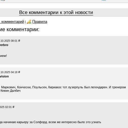
Все комментарии к этой новости
 комментарий
Правила
|
ие комментарии:
#
.10.2025 08:01
verbro
ием!
#
.10.2025 04:18
vision
, Маркович, Кончески, Поульсен, Кириакос тот лузерпуль был легендарен. И тренером
 Кевин Далбич
#
2025 02:01
да начинаю карьеру за Солфорд. всем же интересно было это узнать