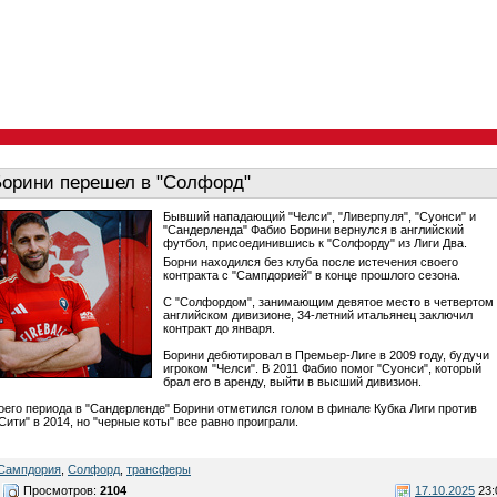
орини перешел в "Солфорд"
Бывший нападающий "Челси", "Ливерпуля", "Суонси" и
"Сандерленда" Фабио Борини вернулся в английский
футбол, присоединившись к "Солфорду" из Лиги Два.
Борни находился без клуба после истечения своего
контракта с "Сампдорией" в конце прошлого сезона.
С "Солфордом", занимающим девятое место в четвертом
английском дивизионе, 34-летний итальянец заключил
контракт до января.
Борини дебютировал в Премьер-Лиге в 2009 году, будучи
игроком "Челси". В 2011 Фабио помог "Суонси", который
брал его в аренду, выйти в высший дивизион.
оего периода в "Сандерленде" Борини отметился голом в финале Кубка Лиги против
ити" в 2014, но "черные коты" все равно проиграли.
Сампдория
,
Солфорд
,
трансферы
Просмотров:
2104
17.10.2025
23: