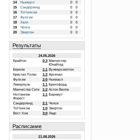
14
Ньюкасл
0
0
15
Сандерленд
0
0
16
Тоттенхэм
0
0
17
Фулхэм
0
0
18
Халл
0
0
19
Челси
0
0
20
Эвертон
0
0
Результаты
24.05.2026
Брайтон
0:3
Манчестер
Юнайтед
Бернли
1:1
Вулверхэмптон
Кристал Пэлас
1:2
Арсенал
Фулхэм
2:0
Ньюкасл
Ливерпуль
1:1
Брентфорд
Манчестер Сити
1:2
Астон Вилла
Ноттингем
1:1
Борнмут
Форест
Сандерленд
2:1
Челси
Тоттенхэм
1:0
Эвертон
Вест Хэм
3:0
Лидс
Расписание
21.08.2026