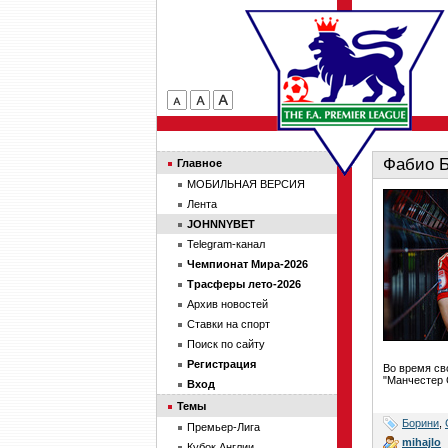
Фабио Б
Главное
МОБИЛЬНАЯ ВЕРСИЯ
Лента
JOHNNYBET
Telegram-канал
Чемпионат Мира-2026
Трасферы лето-2026
Архив новостей
Ставки на спорт
Поиск по сайту
Регистрация
Во время св
"Манчестер С
Вход
Темы
Борини
,
Премьер-Лига
mihajlo
Кубок Англии