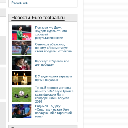
Результаты
Новости Euro-football.ru
Помазун – о Даку:
«Будем ждать от него
хорошей
результативности»
Сенников объяснил,
почему «Локомотиву»
стоит продать Батракова
Карседо: «Сделали всё
для победы»
В Уганде игрока зарезали
прямо на улице
Точный прогноз и ставка
на матч ЧФР Клуж Тромсё
квалификации Лиги
конференций 6 августа
2026
Радимов - о Даку:
«Спартаку» нужен был
нападающий с гарантией
гола»