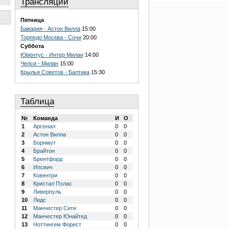
Трансляции
Пятница
Бавария - Астон Вилла
15:00
Торпедо Москва - Сочи
20:00
Суббота
Ювентус - Интер Милан
14:00
Челси - Милан
15:00
Крылья Советов - Балтика
15:30
Таблица
№
Команда
И
О
1
Арсенал
0
0
2
Астон Вилла
0
0
3
Борнмут
0
0
4
Брайтон
0
0
5
Брентфорд
0
0
6
Ипсвич
0
0
7
Ковентри
0
0
8
Кристал Пэлас
0
0
9
Ливерпуль
0
0
10
Лидс
0
0
11
Манчестер Сити
0
0
12
Манчестер Юнайтед
0
0
13
Ноттингем Форест
0
0