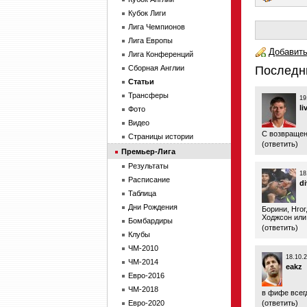
Кубок Лиги
Лига Чемпионов
Лига Европы
Добавить
Лига Конференций
Сборная Англии
Последн
Статьи
Трансферы
19
li
Фото
Видео
С возвращен
Страницы истории
(
ответить
)
Премьер-Лига
Результаты
18
Расписание
di
Таблица
Дни Рождения
Борини, Нгог
Ходжсон или
Бомбардиры
(
ответить
)
Клубы
ЧМ-2010
18.10.
ЧМ-2014
eakz
Евро-2016
ЧМ-2018
в фифе всег
Евро-2020
(
ответить
)