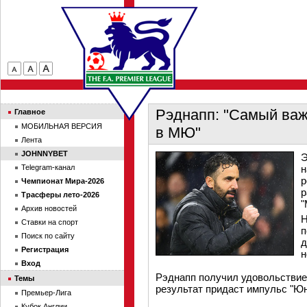
Рэднапп: "Самый важ
Главное
МОБИЛЬНАЯ ВЕРСИЯ
в МЮ"
Лента
JOHNNYBET
Э
Telegram-канал
н
р
Чемпионат Мира-2026
р
Трасферы лето-2026
"
Архив новостей
Н
Ставки на спорт
п
Поиск по сайту
д
Регистрация
н
Вход
Рэднапп получил удовольствие 
Темы
результат придаст импульс "Юн
Премьер-Лига
Кубок Англии