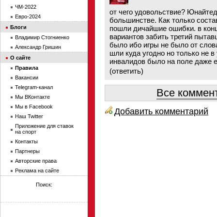
ЧМ-2022
от чего удовольствие? Юнайтед 
Евро-2024
большинстве. Как только соста
Блоги
пошли дичайшие ошибки. в кон
вариантов забить третий пыта
Владимир Стогниенко
было ибо игры не было от слов
Александр Гришин
шли куда угодно но только не в
О сайте
инвалидов было на поле даже е
Правила
(
ответить
)
Вакансии
Telegram-канал
Все коммент
Мы ВКонтакте
Мы в Facebook
Добавить комментарий
Наш Twitter
Приложение для ставок
на спорт
Контакты
Партнеры
Авторские права
Реклама на сайте
Поиск: