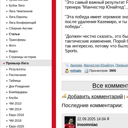
"Это самый важный результат Р
Кубок Лиги
тренера "Манчестер Юнайтед", 
Лига Чемпионов
"Эта победа имеет огромное зн
Лига Европы
после удаления Каземиро, и ты
Лига Конференций
победы".
Сборная Англии
Статьи
"Должен честно сказать, это б
Трансферы
тактические изменения. Порой 
так интересно, потому что был
Фото
Sports.
Видео
Страницы истории
Премьер-Лига
Аморим
,
Манчестер Юнайтед
,
Премьер
Результаты
mihajlo
Просмотров:
3905
Расписание
Таблица
Все коммент
Дни Рождения
Бомбардиры
Добавить комментарий
|
Клубы
ЧМ-2010
Последние комментарии:
ЧМ-2014
Евро-2016
#
22.09.2025 14:04
ЧМ-2018
insomniac
Евро-2020